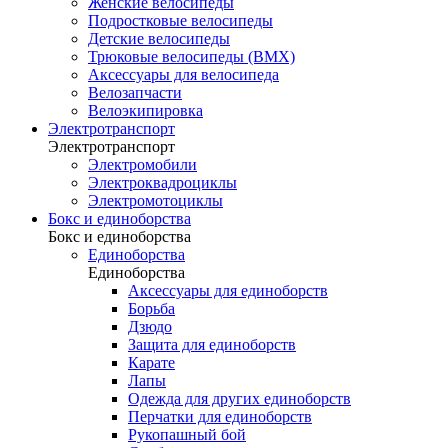
Женские велосипеды
Подростковые велосипеды
Детские велосипеды
Трюковые велосипеды (BMX)
Аксессуары для велосипеда
Велозапчасти
Велоэкипировка
Электротранспорт
Электротранспорт
Электромобили
Электроквадроциклы
Электромотоциклы
Бокс и единоборства
Бокс и единоборства
Единоборства
Единоборства
Аксессуары для единоборств
Борьба
Дзюдо
Защита для единоборств
Карате
Лапы
Одежда для других единоборств
Перчатки для единоборств
Рукопашный бой