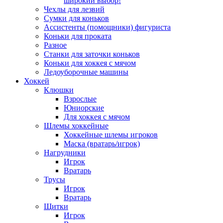
широкий выбор!
Чехлы для лезвий
Сумки для коньков
Ассистенты (помощники) фигуриста
Коньки для проката
Разное
Станки для заточки коньков
Коньки для хоккея с мячом
Ледоуборочные машины
Хоккей
Клюшки
Взрослые
Юниорские
Для хоккея с мячом
Шлемы хоккейные
Хоккейные шлемы игроков
Маска (вратарь/игрок)
Нагрудники
Игрок
Вратарь
Трусы
Игрок
Вратарь
Щитки
Игрок