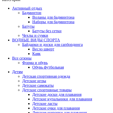
Активный отдых
Бадминтон
Воланы для бадминтона
Наборы для бадминтона
Батуты
Батуты без сетки
Чехлы и сумки
ВОДНЫЕ ВИДЫ СПОРТА
Байдарки и доски для сапбординга
Весло шверт
Каяк
Все сезоны
Форма и обувь
Обувь футбольная
Детям
Детская спортивная одежда
Детские игры
Детские самокаты
Детские спортивные товары
Детские доски для плавания
Детские купальники для плавания
Детские ласты
Детские очки для плавания
Детские шапочки для плавания