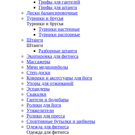
Грифы для гантелей
Грифы для штанги
Диски балансировочные
Турники и брусья
Турники и брусья
Турники настенные
Турники распорные
Штанги
Штанги
Разборные штанги
Экипировка для фитнеса
Массажеры
Мячи медицинболы
Степ-доски
Коврики и аксессуары для йоги
Упоры для отжиманий
Эспандеры
Скакалки
Гантели и бодибары
Ролики для йоги
Утяжелители
Ролики для пресса
Спортивные бутылки и шейкеры
Одежда для фитнеса
Одежда для фитнеса