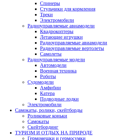
Спинеры
Стульчики для кормления
Треки
Электромобили
Радиоуправляемые авиамодели
Квадрокоптеры
Летающие игрушки
Радиоуправляемые авиамодели
Радиоуправляемые вертолеты
Самолеты
Радиоуправляемые модели
Автомодели
Военная техника
Роботы
Судомодели
Амфибии
Катера
Подводные лодки
Электромобили
Самокаты, ролики, скейтборды
Роликовые коньки
Самокаты
Скейтбординг
ТУРИЗМ И ОТДЫХ НА ПРИРОДЕ
Гермомешки и гермосумки