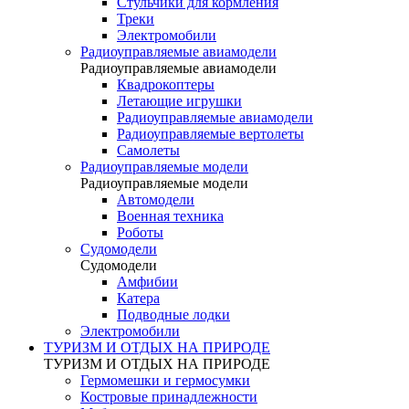
Стульчики для кормления
Треки
Электромобили
Радиоуправляемые авиамодели
Радиоуправляемые авиамодели
Квадрокоптеры
Летающие игрушки
Радиоуправляемые авиамодели
Радиоуправляемые вертолеты
Самолеты
Радиоуправляемые модели
Радиоуправляемые модели
Автомодели
Военная техника
Роботы
Судомодели
Судомодели
Амфибии
Катера
Подводные лодки
Электромобили
ТУРИЗМ И ОТДЫХ НА ПРИРОДЕ
ТУРИЗМ И ОТДЫХ НА ПРИРОДЕ
Гермомешки и гермосумки
Костровые принадлежности