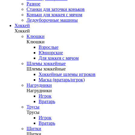
Разное
Станки для заточки коньков
Коньки для хоккея с мячом
Ледоуборочные машины
Хоккей
Хоккей
Клюшки
Клюшки
Взрослые
Юниорские
Для хоккея с мячом
Шлемы хоккейные
Шлемы хоккейные
Хоккейные шлемы игроков
Маска (вратарь/игрок)
Нагрудники
Нагрудники
Игрок
Вратарь
Трусы
Трусы
Игрок
Вратарь
Щитки
Щитки