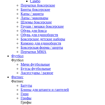
Самбо
Перчатки боксерские
Бинты боксерские
Капы / защита
Лапы / макивары
Шлемы боксерские
Груши / мешки боксерские
Обувь для бокса
Обувь для единоборств
Боксерские детские наборы
Кимоно для единоборств
Боксерская форма / шорты
Перчатки ММА
Футбол
Футбол
Мячи футбольные
Бутсы футбольные
Аксессуары / разное
Фитнес
Фитнес
Батуты
Блины для штанги и гантелей
Гири
Грифы
Грифы