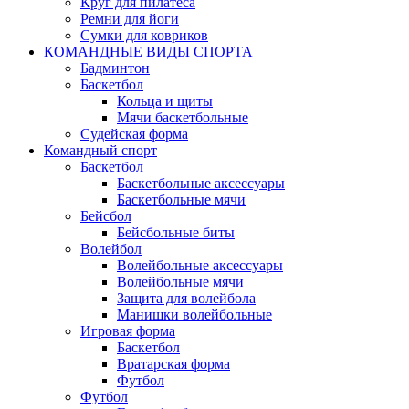
Круг для пилатеса
Ремни для йоги
Сумки для ковриков
КОМАНДНЫЕ ВИДЫ СПОРТА
Бадминтон
Баскетбол
Кольца и щиты
Мячи баскетбольные
Судейская форма
Командный спорт
Баскетбол
Баскетбольные аксессуары
Баскетбольные мячи
Бейсбол
Бейсбольные биты
Волейбол
Волейбольные аксессуары
Волейбольные мячи
Защита для волейбола
Манишки волейбольные
Игровая форма
Баскетбол
Вратарская форма
Футбол
Футбол