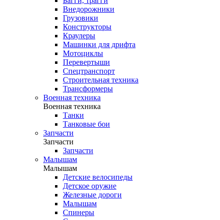
Багги, трагги
Внедорожники
Грузовики
Конструкторы
Краулеры
Машинки для дрифта
Мотоциклы
Перевертыши
Спецтранспорт
Строительная техника
Трансформеры
Военная техника
Военная техника
Танки
Танковые бои
Запчасти
Запчасти
Запчасти
Малышам
Малышам
Детские велосипеды
Детское оружие
Железные дороги
Малышам
Спинеры