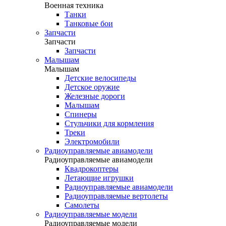
Военная техника
Танки
Танковые бои
Запчасти
Запчасти
Запчасти
Малышам
Малышам
Детские велосипеды
Детское оружие
Железные дороги
Малышам
Спинеры
Стульчики для кормления
Треки
Электромобили
Радиоуправляемые авиамодели
Радиоуправляемые авиамодели
Квадрокоптеры
Летающие игрушки
Радиоуправляемые авиамодели
Радиоуправляемые вертолеты
Самолеты
Радиоуправляемые модели
Радиоуправляемые модели