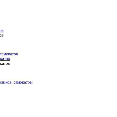
ов
ов
 самокатов
окатов
окатов
оликов, самокатов