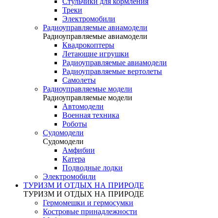
Стульчики для кормления
Треки
Электромобили
Радиоуправляемые авиамодели
Радиоуправляемые авиамодели
Квадрокоптеры
Летающие игрушки
Радиоуправляемые авиамодели
Радиоуправляемые вертолеты
Самолеты
Радиоуправляемые модели
Радиоуправляемые модели
Автомодели
Военная техника
Роботы
Судомодели
Судомодели
Амфибии
Катера
Подводные лодки
Электромобили
ТУРИЗМ И ОТДЫХ НА ПРИРОДЕ
ТУРИЗМ И ОТДЫХ НА ПРИРОДЕ
Гермомешки и гермосумки
Костровые принадлежности