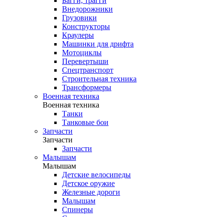
Багги, трагги
Внедорожники
Грузовики
Конструкторы
Краулеры
Машинки для дрифта
Мотоциклы
Перевертыши
Спецтранспорт
Строительная техника
Трансформеры
Военная техника
Военная техника
Танки
Танковые бои
Запчасти
Запчасти
Запчасти
Малышам
Малышам
Детские велосипеды
Детское оружие
Железные дороги
Малышам
Спинеры