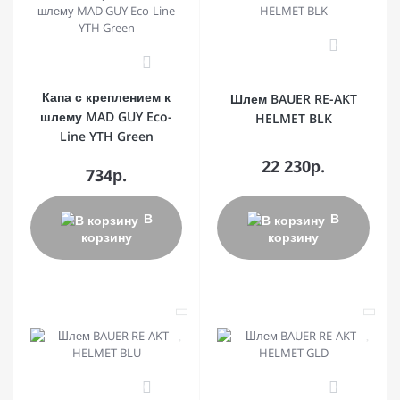
0
0
Капа с креплением к
Шлем BAUER RE-AKT
шлему MAD GUY Eco-
HELMET BLK
Line YTH Green
22 230р.
734р.
В
В
корзину
корзину
0
0