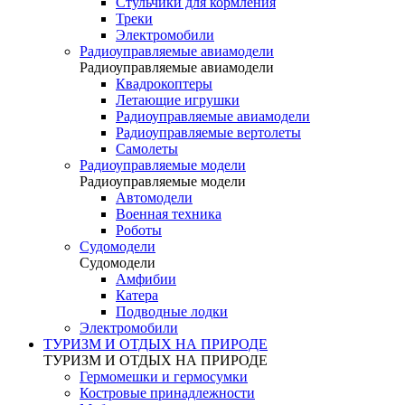
Стульчики для кормления
Треки
Электромобили
Радиоуправляемые авиамодели
Радиоуправляемые авиамодели
Квадрокоптеры
Летающие игрушки
Радиоуправляемые авиамодели
Радиоуправляемые вертолеты
Самолеты
Радиоуправляемые модели
Радиоуправляемые модели
Автомодели
Военная техника
Роботы
Судомодели
Судомодели
Амфибии
Катера
Подводные лодки
Электромобили
ТУРИЗМ И ОТДЫХ НА ПРИРОДЕ
ТУРИЗМ И ОТДЫХ НА ПРИРОДЕ
Гермомешки и гермосумки
Костровые принадлежности