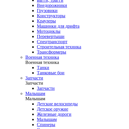
Багги, трагги
Внедорожники
Грузовики
Конструкторы
Краулеры
Машинки для дрифта
Мотоциклы
Перевертыши
Спецтранспорт
Строительная техника
Трансформеры
Военная техника
Военная техника
Танки
Танковые бои
Запчасти
Запчасти
Запчасти
Малышам
Малышам
Детские велосипеды
Детское оружие
Железные дороги
Малышам
Спинеры