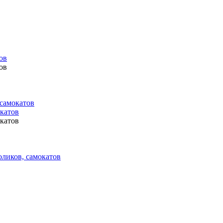
ов
ов
 самокатов
окатов
окатов
оликов, самокатов