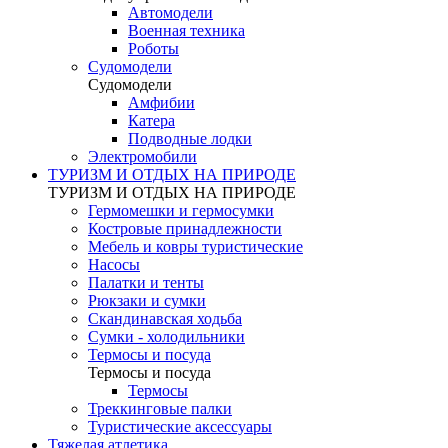
Автомодели
Военная техника
Роботы
Судомодели
Судомодели
Амфибии
Катера
Подводные лодки
Электромобили
ТУРИЗМ И ОТДЫХ НА ПРИРОДЕ
ТУРИЗМ И ОТДЫХ НА ПРИРОДЕ
Гермомешки и гермосумки
Костровые принадлежности
Мебель и ковры туристические
Насосы
Палатки и тенты
Рюкзаки и сумки
Скандинавская ходьба
Сумки - холодильники
Термосы и посуда
Термосы и посуда
Термосы
Треккинговые палки
Туристические аксессуары
Тяжелая атлетика