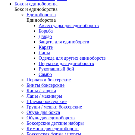
Бокс и единоборства
Бокс и единоборства
Единоборства
Единоборства
Аксессуары для единоборств
Борьба
Дзюдо
Защита для единоборств
Карате
Лапы
Одежда для других единоборств
Перчатки для единоборств
Рукопашный бой
Самбо
Перчатки боксерские
Бинты боксерские
Капы / защита
Лапы / макивары
Шлемы боксерские
Груши / мешки боксерские
Обувь для бокса
Обувь для единоборств
Боксерские детские наборы
Кимоно для единоборств
Боксерская форма / шорты