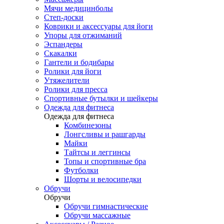
Мячи медицинболы
Степ-доски
Коврики и аксессуары для йоги
Упоры для отжиманий
Эспандеры
Скакалки
Гантели и бодибары
Ролики для йоги
Утяжелители
Ролики для пресса
Спортивные бутылки и шейкеры
Одежда для фитнеса
Одежда для фитнеса
Комбинезоны
Лонгсливы и рашгарды
Майки
Тайтсы и леггинсы
Топы и спортивные бра
Футболки
Шорты и велосипедки
Обручи
Обручи
Обручи гимнастические
Обручи массажные