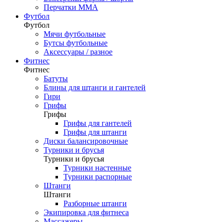
Перчатки ММА
Футбол
Футбол
Мячи футбольные
Бутсы футбольные
Аксессуары / разное
Фитнес
Фитнес
Батуты
Блины для штанги и гантелей
Гири
Грифы
Грифы
Грифы для гантелей
Грифы для штанги
Диски балансировочные
Турники и брусья
Турники и брусья
Турники настенные
Турники распорные
Штанги
Штанги
Разборные штанги
Экипировка для фитнеса
Массажеры