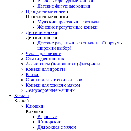
Взрослые фигурные коньки
Детские фигурные коньки
Прогулочные коньки
Прогулочные коньки
Мужские прогулочные коньки
Женские прогулочные коньки
Детские коньки
Детские коньки
Детские раздвижные коньки на Спортум -
широкий выбор!
Чехлы для лезвий
Сумки для коньков
Ассистенты (помощники) фигуриста
Коньки для проката
Разное
Станки для заточки коньков
Коньки для хоккея с мячом
Ледоуборочные машины
Хоккей
Хоккей
Клюшки
Клюшки
Взрослые
Юниорские
Для хоккея с мячом