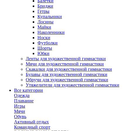
Балетки
Бриджи
Гетры
Купальники
Лосины
Майки
Наколенники
Носки
Футболки
Шорты
Юбки
Ленты для художественной гимнастики
Мячи для художественной гимнастики
Скакалки для художественной гимнастики
Булавы для художественной гимнастики
Обручи для художественной гимнастики
Утяжелители для художественной гимнастики
Все категории
Одежда
Плавание
Игры
Мячи
Обувь
Активный отдых
Командный спорт