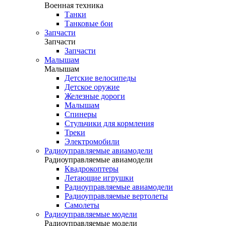
Военная техника
Танки
Танковые бои
Запчасти
Запчасти
Запчасти
Малышам
Малышам
Детские велосипеды
Детское оружие
Железные дороги
Малышам
Спинеры
Стульчики для кормления
Треки
Электромобили
Радиоуправляемые авиамодели
Радиоуправляемые авиамодели
Квадрокоптеры
Летающие игрушки
Радиоуправляемые авиамодели
Радиоуправляемые вертолеты
Самолеты
Радиоуправляемые модели
Радиоуправляемые модели