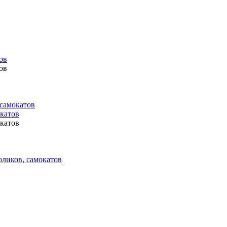
ов
ов
 самокатов
окатов
окатов
оликов, самокатов