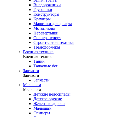
Багги, трагги
Внедорожники
Грузовики
Конструкторы
Краулеры
Машинки для дрифта
Мотоциклы
Перевертыши
Спецтранспорт
Строительная техника
Трансформеры
Военная техника
Военная техника
Танки
Танковые бои
Запчасти
Запчасти
Запчасти
Малышам
Малышам
Детские велосипеды
Детское оружие
Железные дороги
Малышам
Спинеры