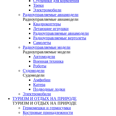
Стульчики для кормления
Треки
Электромобили
Радиоуправляемые авиамодели
Радиоуправляемые авиамодели
Квадрокоптеры
Летающие игрушки
Радиоуправляемые авиамодели
Радиоуправляемые вертолеты
Самолеты
Радиоуправляемые модели
Радиоуправляемые модели
Автомодели
Военная техника
Роботы
Судомодели
Судомодели
Амфибии
Катера
Подводные лодки
Электромобили
ТУРИЗМ И ОТДЫХ НА ПРИРОДЕ
ТУРИЗМ И ОТДЫХ НА ПРИРОДЕ
Гермомешки и гермосумки
Костровые принадлежности