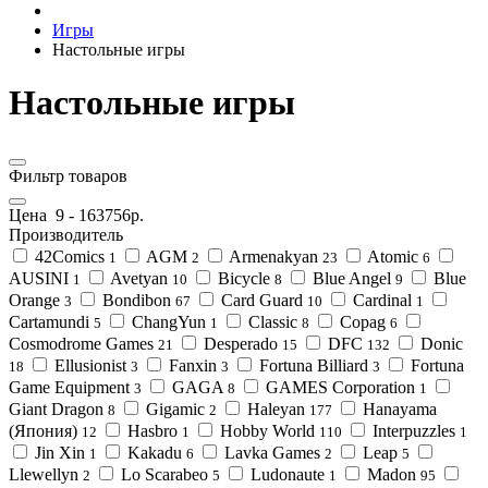
Игры
Настольные игры
Настольные игры
Фильтр товаров
Цена
9
-
163756
р.
Производитель
42Comics
AGM
Armenakyan
Atomic
1
2
23
6
AUSINI
Avetyan
Bicycle
Blue Angel
Blue
1
10
8
9
Orange
Bondibon
Card Guard
Cardinal
3
67
10
1
Cartamundi
ChangYun
Classic
Copag
5
1
8
6
Cosmodrome Games
Desperado
DFC
Donic
21
15
132
Ellusionist
Fanxin
Fortuna Billiard
Fortuna
18
3
3
3
Game Equipment
GAGA
GAMES Corporation
3
8
1
Giant Dragon
Gigamic
Haleyan
Hanayama
8
2
177
(Япония)
Hasbro
Hobby World
Interpuzzles
12
1
110
1
Jin Xin
Kakadu
Lavka Games
Leap
1
6
2
5
Llewellyn
Lo Scarabeo
Ludonaute
Madon
2
5
1
95