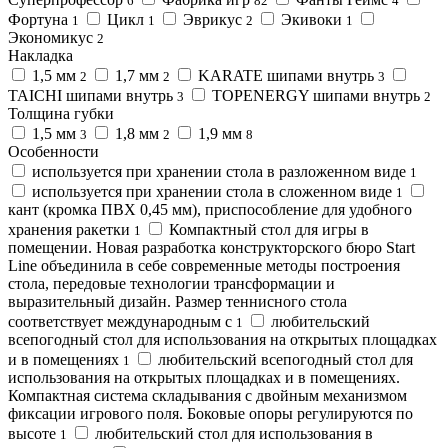
6
82
4
Фортуна
Цикл
Эврикус
Экивоки
1
1
2
1
Экономикус
2
Накладка
1,5 мм
1,7 мм
KARATE шипами внутрь
2
2
3
TAICHI шипами внутрь
TOPENERGY шипами внутрь
3
2
Толщина губки
1,5 мм
1,8 мм
1,9 мм
3
2
8
Особенности
используется при хранении стола в разложенном виде
1
используется при хранении стола в сложенном виде
1
кант (кромка ПВХ 0,45 мм), приспособление для удобного
хранения ракетки
Компактный стол для игры в
1
помещении. Новая разработка конструкторского бюро Start
Line объединила в себе современные методы построения
стола, передовые технологии трансформации и
выразительный дизайн. Размер теннисного стола
соответствует международным с
любительский
1
всепогодный стол для использования на открытых площадках
и в помещениях
любительский всепогодный стол для
1
использования на открытых площадках и в помещениях.
Компактная система складывания с двойным механизмом
фиксации игрового поля. Боковые опоры регулируются по
высоте
любительский стол для использования в
1