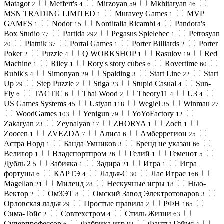
Matagot
Meffert's
Mirzoyan
Mkhitaryan
2
4
59
46
MSN TRADING LIMITED
Muravey Games
MVP
1
1
GAMES
Nodor
Norditalia Ricambi
Pandora's
1
15
4
Box Studio
Partida
Pegasus Spielebec
Petrosyan
77
292
1
Piatnik
Portal Games
Porter Billiards
Porter
20
37
1
2
Poker
Puzzle
Q WORKSHOP
Rasulov
Red
2
4
1
19
Machine
Riley
Rory's story cubes
Rovertime
1
1
6
60
Rubik's
Simonyan
Spalding
Start Line
Start
4
29
3
22
Up
Step Puzzle
Stiga
Stupid Casual
Sun-
29
2
23
4
Fly
TACTIC
Thai Wood
Theory11
U3
6
6
2
4
4
US Games Systems
Ustyan
Wegiel
Winmau
45
118
35
27
WoodGames
Yenigun
YoYoFactory
103
79
12
Zakaryan
Zeynalyan
ZHORYA
Zoch
23
17
1
1
Zoocen
ZVEZDA
Алиса
Амберрегион
1
7
6
25
Астра Норд
Банда Умников
Бренд не указан
1
3
66
Велигор
Владспортпром
Гелий
Геменот
1
26
1
5
Дубль 2
Забияка
Задира
Игра
Игра
5
1
21
1
фортуны
КАРТЭ
Ладья-С
Лас Играс
6
4
30
166
Мagellan
Миленд
Нескучные игры
Нью-
21
28
18
Вектор
ОмЗЭТ
Омский Завод Электротоваров
2
8
3
Орловская ладья
Простые правила
РФН
29
2
165
Сима-Тойс
Совтехстром
Стиль Жизни
2
4
63
Суперпрофессор
Фабрика игр
Фанты Геймс