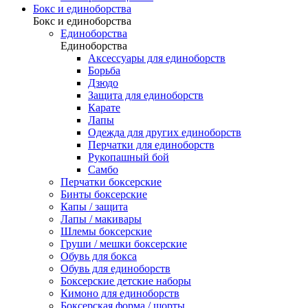
Бокс и единоборства
Бокс и единоборства
Единоборства
Единоборства
Аксессуары для единоборств
Борьба
Дзюдо
Защита для единоборств
Карате
Лапы
Одежда для других единоборств
Перчатки для единоборств
Рукопашный бой
Самбо
Перчатки боксерские
Бинты боксерские
Капы / защита
Лапы / макивары
Шлемы боксерские
Груши / мешки боксерские
Обувь для бокса
Обувь для единоборств
Боксерские детские наборы
Кимоно для единоборств
Боксерская форма / шорты