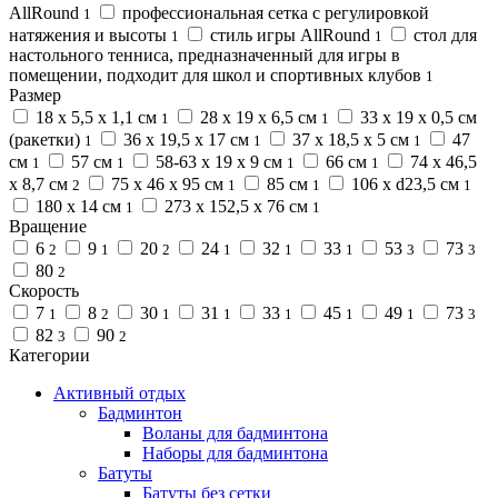
AllRound
профессиональная сетка с регулировкой
1
натяжения и высоты
стиль игры AllRound
стол для
1
1
настольного тенниса, предназначенный для игры в
помещении, подходит для школ и спортивных клубов
1
Размер
18 x 5,5 x 1,1 см
28 x 19 x 6,5 см
33 x 19 x 0,5 см
1
1
(ракетки)
36 х 19,5 х 17 см
37 х 18,5 х 5 см
47
1
1
1
см
57 см
58-63 х 19 х 9 см
66 см
74 х 46,5
1
1
1
1
х 8,7 см
75 х 46 х 95 см
85 см
106 х d23,5 см
2
1
1
1
180 х 14 см
273 х 152,5 х 76 см
1
1
Вращение
6
9
20
24
32
33
53
73
2
1
2
1
1
1
3
3
80
2
Скорость
7
8
30
31
33
45
49
73
1
2
1
1
1
1
1
3
82
90
3
2
Категории
Активный отдых
Бадминтон
Воланы для бадминтона
Наборы для бадминтона
Батуты
Батуты без сетки