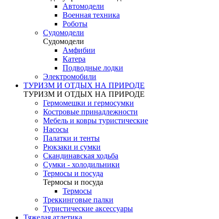
Автомодели
Военная техника
Роботы
Судомодели
Судомодели
Амфибии
Катера
Подводные лодки
Электромобили
ТУРИЗМ И ОТДЫХ НА ПРИРОДЕ
ТУРИЗМ И ОТДЫХ НА ПРИРОДЕ
Гермомешки и гермосумки
Костровые принадлежности
Мебель и ковры туристические
Насосы
Палатки и тенты
Рюкзаки и сумки
Скандинавская ходьба
Сумки - холодильники
Термосы и посуда
Термосы и посуда
Термосы
Треккинговые палки
Туристические аксессуары
Тяжелая атлетика