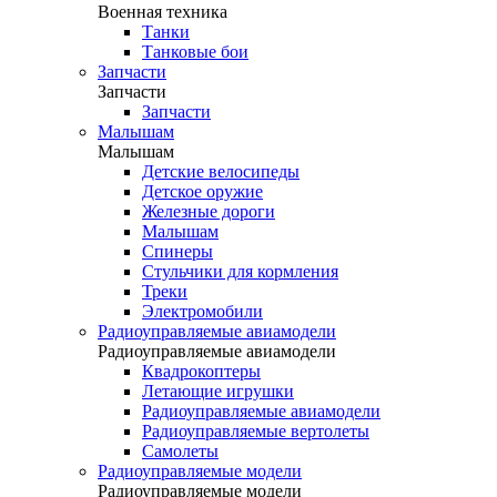
Военная техника
Танки
Танковые бои
Запчасти
Запчасти
Запчасти
Малышам
Малышам
Детские велосипеды
Детское оружие
Железные дороги
Малышам
Спинеры
Стульчики для кормления
Треки
Электромобили
Радиоуправляемые авиамодели
Радиоуправляемые авиамодели
Квадрокоптеры
Летающие игрушки
Радиоуправляемые авиамодели
Радиоуправляемые вертолеты
Самолеты
Радиоуправляемые модели
Радиоуправляемые модели