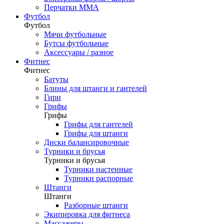
Перчатки ММА
Футбол
Футбол
Мячи футбольные
Бутсы футбольные
Аксессуары / разное
Фитнес
Фитнес
Батуты
Блины для штанги и гантелей
Гири
Грифы
Грифы
Грифы для гантелей
Грифы для штанги
Диски балансировочные
Турники и брусья
Турники и брусья
Турники настенные
Турники распорные
Штанги
Штанги
Разборные штанги
Экипировка для фитнеса
Массажеры