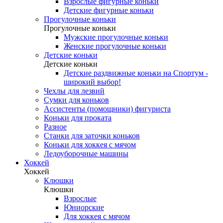
Взрослые фигурные коньки
Детские фигурные коньки
Прогулочные коньки
Прогулочные коньки
Мужские прогулочные коньки
Женские прогулочные коньки
Детские коньки
Детские коньки
Детские раздвижные коньки на Спортум -
широкий выбор!
Чехлы для лезвий
Сумки для коньков
Ассистенты (помощники) фигуриста
Коньки для проката
Разное
Станки для заточки коньков
Коньки для хоккея с мячом
Ледоуборочные машины
Хоккей
Хоккей
Клюшки
Клюшки
Взрослые
Юниорские
Для хоккея с мячом