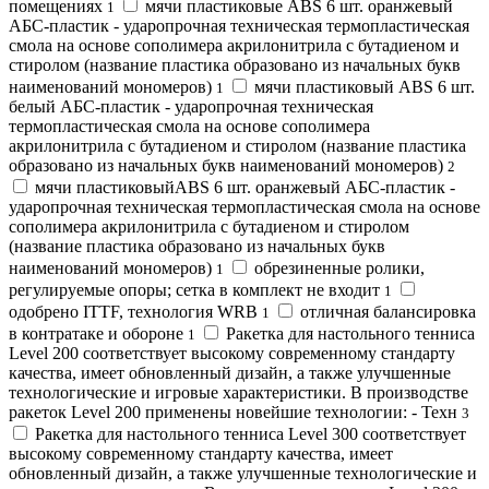
помещениях
мячи пластиковые ABS 6 шт. оранжевый
1
АБС-пластик - ударопрочная техническая термопластическая
смола на основе сополимера акрилонитрила с бутадиеном и
стиролом (название пластика образовано из начальных букв
наименований мономеров)
мячи пластиковый ABS 6 шт.
1
белый АБС-пластик - ударопрочная техническая
термопластическая смола на основе сополимера
акрилонитрила с бутадиеном и стиролом (название пластика
образовано из начальных букв наименований мономеров)
2
мячи пластиковыйABS 6 шт. оранжевый АБС-пластик -
ударопрочная техническая термопластическая смола на основе
сополимера акрилонитрила с бутадиеном и стиролом
(название пластика образовано из начальных букв
наименований мономеров)
обрезиненные ролики,
1
регулируемые опоры; сетка в комплект не входит
1
одобрено ITTF, технология WRB
отличная балансировка
1
в контратаке и обороне
Ракетка для настольного тенниса
1
Level 200 соответствует высокому современному стандарту
качества, имеет обновленный дизайн, а также улучшенные
технологические и игровые характеристики. В производстве
ракеток Level 200 применены новейшие технологии: - Техн
3
Ракетка для настольного тенниса Level 300 соответствует
высокому современному стандарту качества, имеет
обновленный дизайн, а также улучшенные технологические и