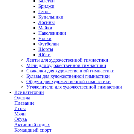
Балетки
Бриджи
Гетры
Купальники
Лосины
Майки
Наколенники
Носки
Футболки
Шорты
Юбки
Ленты для художественной гимнастики
Мячи для художественной гимнастики
Скакалки для художественной гимнастики
Булавы для художественной гимнастики
Обручи для художественной гимнастики
Утяжелители для художественной гимнастики
Все категории
Одежда
Плавание
Игры
Мячи
Обувь
Активный отдых
Командный спорт