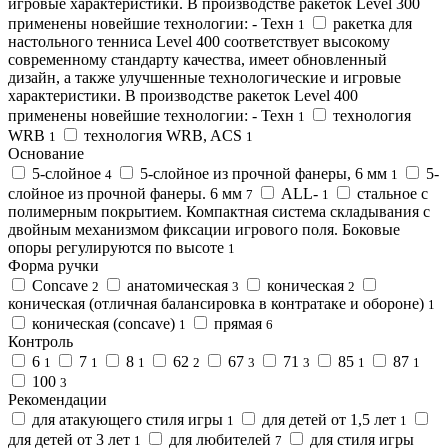
игровые характеристики. В производстве ракеток Level 300
применены новейшие технологии: - Техн
ракетка для
1
настольного тенниса Level 400 соответствует высокому
современному стандарту качества, имеет обновленный
дизайн, а также улучшенные технологические и игровые
характеристики. В производстве ракеток Level 400
применены новейшие технологии: - Техн
технология
1
WRB
технология WRB, ACS
1
1
Основание
5-слойное
5-слойное из прочной фанеры, 6 мм
5-
4
1
слойное из прочной фанеры. 6 мм
ALL-
стальное с
7
1
полимерным покрытием. Компактная система складывания с
двойным механизмом фиксации игрового поля. Боковые
опоры регулируются по высоте
1
Форма ручки
Concave
анатомическая
коническая
2
3
2
коническая (отличная балансировка в контратаке и обороне)
1
коническая (сoncave)
прямая
1
6
Контроль
6
7
8
62
67
71
85
87
1
1
1
2
3
3
1
1
100
3
Рекомендации
для атакующего стиля игры
для детей от 1,5 лет
1
1
для детей от 3 лет
для любителей
для стиля игры
1
7