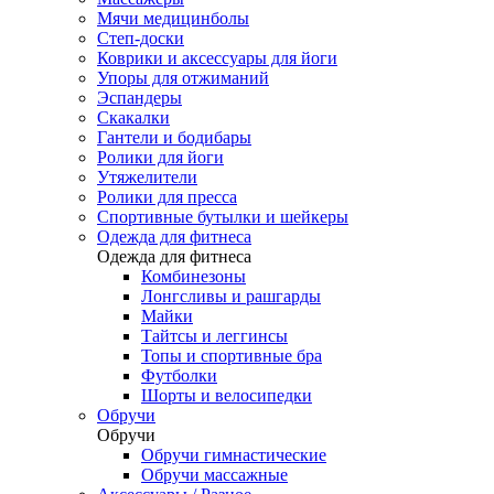
Мячи медицинболы
Степ-доски
Коврики и аксессуары для йоги
Упоры для отжиманий
Эспандеры
Скакалки
Гантели и бодибары
Ролики для йоги
Утяжелители
Ролики для пресса
Спортивные бутылки и шейкеры
Одежда для фитнеса
Одежда для фитнеса
Комбинезоны
Лонгсливы и рашгарды
Майки
Тайтсы и леггинсы
Топы и спортивные бра
Футболки
Шорты и велосипедки
Обручи
Обручи
Обручи гимнастические
Обручи массажные