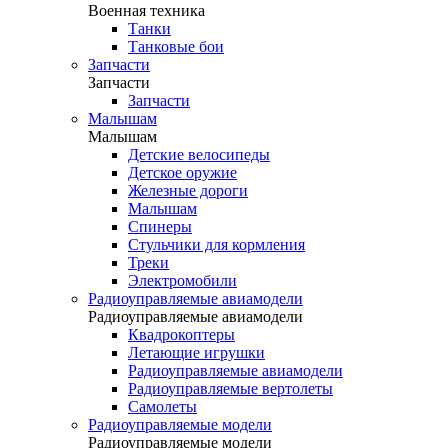
Военная техника
Танки
Танковые бои
Запчасти
Запчасти
Запчасти
Малышам
Малышам
Детские велосипеды
Детское оружие
Железные дороги
Малышам
Спинеры
Стульчики для кормления
Треки
Электромобили
Радиоуправляемые авиамодели
Радиоуправляемые авиамодели
Квадрокоптеры
Летающие игрушки
Радиоуправляемые авиамодели
Радиоуправляемые вертолеты
Самолеты
Радиоуправляемые модели
Радиоуправляемые модели