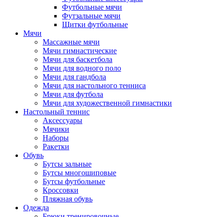
Футбольные мячи
Футзальные мячи
Щитки футбольные
Мячи
Массажные мячи
Мячи гимнастические
Мячи для баскетбола
Мячи для водного поло
Мячи для гандбола
Мячи для настольного тенниса
Мячи для футбола
Мячи для художественной гимнастики
Настольный теннис
Аксессуары
Мячики
Наборы
Ракетки
Обувь
Бутсы зальные
Бутсы многошиповые
Бутсы футбольные
Кроссовки
Пляжная обувь
Одежда
Брюки тренировочные