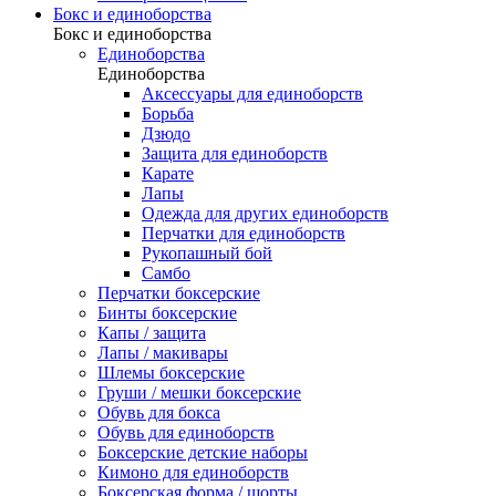
Бокс и единоборства
Бокс и единоборства
Единоборства
Единоборства
Аксессуары для единоборств
Борьба
Дзюдо
Защита для единоборств
Карате
Лапы
Одежда для других единоборств
Перчатки для единоборств
Рукопашный бой
Самбо
Перчатки боксерские
Бинты боксерские
Капы / защита
Лапы / макивары
Шлемы боксерские
Груши / мешки боксерские
Обувь для бокса
Обувь для единоборств
Боксерские детские наборы
Кимоно для единоборств
Боксерская форма / шорты