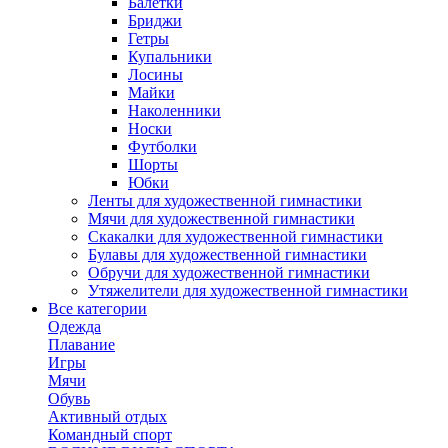
Балетки
Бриджи
Гетры
Купальники
Лосины
Майки
Наколенники
Носки
Футболки
Шорты
Юбки
Ленты для художественной гимнастики
Мячи для художественной гимнастики
Скакалки для художественной гимнастики
Булавы для художественной гимнастики
Обручи для художественной гимнастики
Утяжелители для художественной гимнастики
Все категории
Одежда
Плавание
Игры
Мячи
Обувь
Активный отдых
Командный спорт