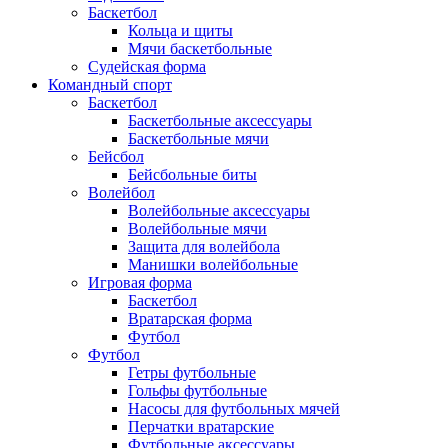
Баскетбол
Кольца и щиты
Мячи баскетбольные
Судейская форма
Командный спорт
Баскетбол
Баскетбольные аксессуары
Баскетбольные мячи
Бейсбол
Бейсбольные биты
Волейбол
Волейбольные аксессуары
Волейбольные мячи
Защита для волейбола
Манишки волейбольные
Игровая форма
Баскетбол
Вратарская форма
Футбол
Футбол
Гетры футбольные
Гольфы футбольные
Насосы для футбольных мячей
Перчатки вратарские
Футбольные аксессуары