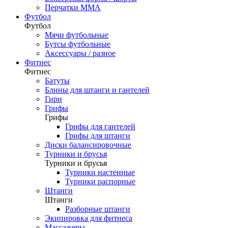
Перчатки ММА
Футбол
Футбол
Мячи футбольные
Бутсы футбольные
Аксессуары / разное
Фитнес
Фитнес
Батуты
Блины для штанги и гантелей
Гири
Грифы
Грифы
Грифы для гантелей
Грифы для штанги
Диски балансировочные
Турники и брусья
Турники и брусья
Турники настенные
Турники распорные
Штанги
Штанги
Разборные штанги
Экипировка для фитнеса
Массажеры