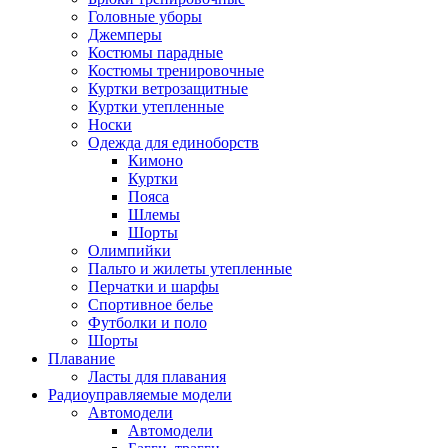
Головные уборы
Джемперы
Костюмы парадные
Костюмы тренировочные
Куртки ветрозащитные
Куртки утепленные
Носки
Одежда для единоборств
Кимоно
Куртки
Пояса
Шлемы
Шорты
Олимпийки
Пальто и жилеты утепленные
Перчатки и шарфы
Спортивное белье
Футболки и поло
Шорты
Плавание
Ласты для плавания
Радиоуправляемые модели
Автомодели
Автомодели