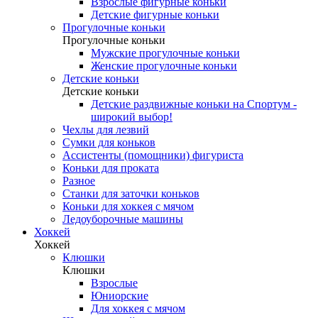
Взрослые фигурные коньки
Детские фигурные коньки
Прогулочные коньки
Прогулочные коньки
Мужские прогулочные коньки
Женские прогулочные коньки
Детские коньки
Детские коньки
Детские раздвижные коньки на Спортум -
широкий выбор!
Чехлы для лезвий
Сумки для коньков
Ассистенты (помощники) фигуриста
Коньки для проката
Разное
Станки для заточки коньков
Коньки для хоккея с мячом
Ледоуборочные машины
Хоккей
Хоккей
Клюшки
Клюшки
Взрослые
Юниорские
Для хоккея с мячом