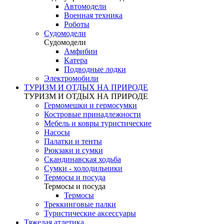
Автомодели
Военная техника
Роботы
Судомодели
Судомодели
Амфибии
Катера
Подводные лодки
Электромобили
ТУРИЗМ И ОТДЫХ НА ПРИРОДЕ
ТУРИЗМ И ОТДЫХ НА ПРИРОДЕ
Гермомешки и гермосумки
Костровые принадлежности
Мебель и ковры туристические
Насосы
Палатки и тенты
Рюкзаки и сумки
Скандинавская ходьба
Сумки - холодильники
Термосы и посуда
Термосы и посуда
Термосы
Треккинговые палки
Туристические аксессуары
Тяжелая атлетика