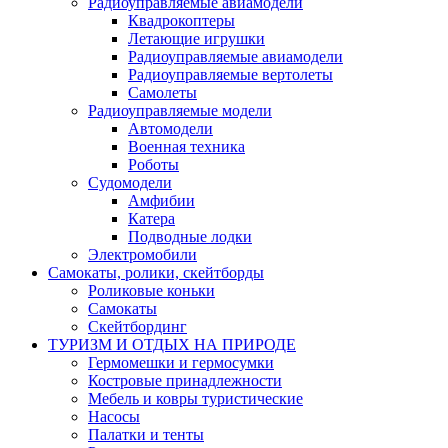
Радиоуправляемые авиамодели
Квадрокоптеры
Летающие игрушки
Радиоуправляемые авиамодели
Радиоуправляемые вертолеты
Самолеты
Радиоуправляемые модели
Автомодели
Военная техника
Роботы
Судомодели
Амфибии
Катера
Подводные лодки
Электромобили
Самокаты, ролики, скейтборды
Роликовые коньки
Самокаты
Скейтбординг
ТУРИЗМ И ОТДЫХ НА ПРИРОДЕ
Гермомешки и гермосумки
Костровые принадлежности
Мебель и ковры туристические
Насосы
Палатки и тенты