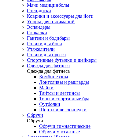
Мячи медицинболы
Степ-доски
Коврики и аксессуары для йоги
Упоры для отжиманий
Эспандеры
Скакалки
Гантели и бодибары
Ролики для йоги
Утяжелители
Ролики для пресса
Спортивные бутылки и шейкеры
Одежда для фитнеса
Одежда для фитнеса
Комбинезоны
Лонгсливы и рашгарды
Майки
Тайтсы и леггинсы
Топы и спортивные бра
Футболки
Шорты и велосипедки
Обручи
Обручи
Обручи гимнастические
Обручи массажные