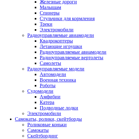
Железные дороги
Малышам
Спинеры
Стульчики для кормления
Треки
Электромобили
Радиоуправляемые авиамодели
Квадрокоптеры
Летающие игрушки
Радиоуправляемые авиамодели
Радиоуправляемые вертолеты
Самолеты
Радиоуправляемые модели
Автомодели
Военная техника
Роботы
Судомодели
Амфибии
Катера
Подводные лодки
Электромобили
Самокаты, ролики, скейтборды
Роликовые коньки
Самокаты
Скейтбординг