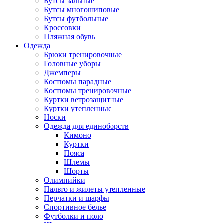
Бутсы зальные
Бутсы многошиповые
Бутсы футбольные
Кроссовки
Пляжная обувь
Одежда
Брюки тренировочные
Головные уборы
Джемперы
Костюмы парадные
Костюмы тренировочные
Куртки ветрозащитные
Куртки утепленные
Носки
Одежда для единоборств
Кимоно
Куртки
Пояса
Шлемы
Шорты
Олимпийки
Пальто и жилеты утепленные
Перчатки и шарфы
Спортивное белье
Футболки и поло