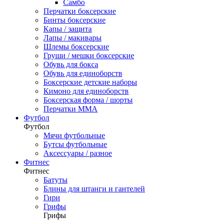
Самбо
Перчатки боксерские
Бинты боксерские
Капы / защита
Лапы / макивары
Шлемы боксерские
Груши / мешки боксерские
Обувь для бокса
Обувь для единоборств
Боксерские детские наборы
Кимоно для единоборств
Боксерская форма / шорты
Перчатки ММА
Футбол
Футбол
Мячи футбольные
Бутсы футбольные
Аксессуары / разное
Фитнес
Фитнес
Батуты
Блины для штанги и гантелей
Гири
Грифы
Грифы