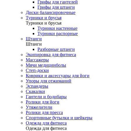
Грифы для гантелей
Грифы для штанги
Диски балансировочные
Турники и брусья
Турники и брусья
Турники настенные
Турники распорные
Штанги
Штанги
Разборные штанги
Экипировка для фитнеса
Массажеры
Мячи медицинболы
Степ-доски
Коврики и аксессуары для йоги
Упоры для отжиманий
Эспандеры
Скакалки
Гантели и бодибары
Ролики для йоги
Утяжелители
Ролики для пресса
Спортивные бутылки и шейкеры
Одежда для фитнеса
Одежда для фитнеса