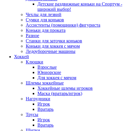
Детские раздвижные коньки на Спортум -
широкий выбор!
Чехлы для лезвий
Сумки для коньков
Ассистенты (помощники) фигуриста
Коньки для проката
Разное
Станки для заточки коньков
Коньки для хоккея с мячом
Ледоуборочные машины
Хоккей
Клюшки
Взрослые
Юниорские
Для хоккея с мячом
Шлемы хоккейные
Хоккейные шлемы игроков
Маска (вратарь/игрок)
Нагрудники
Игрок
Вратарь
Трусы
Игрок
Вратарь
Щитки