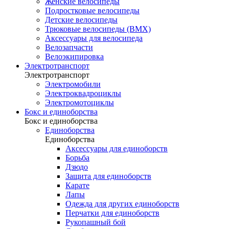
Женские велосипеды
Подростковые велосипеды
Детские велосипеды
Трюковые велосипеды (BMX)
Аксессуары для велосипеда
Велозапчасти
Велоэкипировка
Электротранспорт
Электротранспорт
Электромобили
Электроквадроциклы
Электромотоциклы
Бокс и единоборства
Бокс и единоборства
Единоборства
Единоборства
Аксессуары для единоборств
Борьба
Дзюдо
Защита для единоборств
Карате
Лапы
Одежда для других единоборств
Перчатки для единоборств
Рукопашный бой