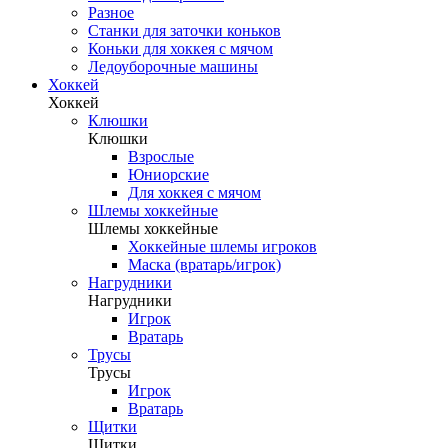
Разное
Станки для заточки коньков
Коньки для хоккея с мячом
Ледоуборочные машины
Хоккей
Хоккей
Клюшки
Клюшки
Взрослые
Юниорские
Для хоккея с мячом
Шлемы хоккейные
Шлемы хоккейные
Хоккейные шлемы игроков
Маска (вратарь/игрок)
Нагрудники
Нагрудники
Игрок
Вратарь
Трусы
Трусы
Игрок
Вратарь
Щитки
Щитки