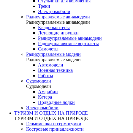
Стульчики для кормления
Треки
Электромобили
Радиоуправляемые авиамодели
Радиоуправляемые авиамодели
Квадрокоптеры
Летающие игрушки
Радиоуправляемые авиамодели
Радиоуправляемые вертолеты
Самолеты
Радиоуправляемые модели
Радиоуправляемые модели
Автомодели
Военная техника
Роботы
Судомодели
Судомодели
Амфибии
Катера
Подводные лодки
Электромобили
ТУРИЗМ И ОТДЫХ НА ПРИРОДЕ
ТУРИЗМ И ОТДЫХ НА ПРИРОДЕ
Гермомешки и гермосумки
Костровые принадлежности