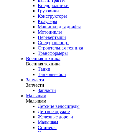
Багги, трагги
Внедорожники
Грузовики
Конструкторы
Краулеры
Машинки для дрифта
Мотоциклы
Перевертыши
Спецтранспорт
Строительная техника
Трансформеры
Военная техника
Военная техника
Танки
Танковые бои
Запчасти
Запчасти
Запчасти
Малышам
Малышам
Детские велосипеды
Детское оружие
Железные дороги
Малышам
Спинеры