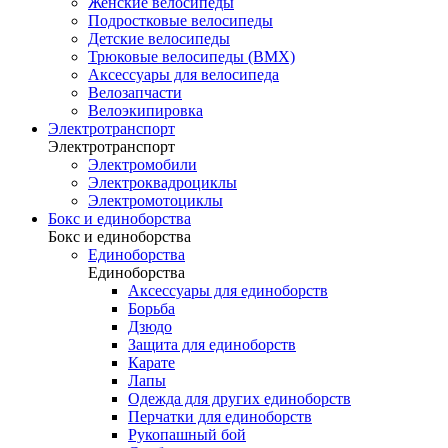
Женские велосипеды
Подростковые велосипеды
Детские велосипеды
Трюковые велосипеды (BMX)
Аксессуары для велосипеда
Велозапчасти
Велоэкипировка
Электротранспорт
Электротранспорт
Электромобили
Электроквадроциклы
Электромотоциклы
Бокс и единоборства
Бокс и единоборства
Единоборства
Единоборства
Аксессуары для единоборств
Борьба
Дзюдо
Защита для единоборств
Карате
Лапы
Одежда для других единоборств
Перчатки для единоборств
Рукопашный бой