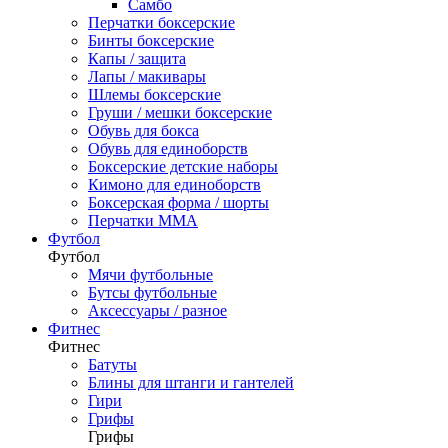
Самбо
Перчатки боксерские
Бинты боксерские
Капы / защита
Лапы / макивары
Шлемы боксерские
Груши / мешки боксерские
Обувь для бокса
Обувь для единоборств
Боксерские детские наборы
Кимоно для единоборств
Боксерская форма / шорты
Перчатки ММА
Футбол
Футбол
Мячи футбольные
Бутсы футбольные
Аксессуары / разное
Фитнес
Фитнес
Батуты
Блины для штанги и гантелей
Гири
Грифы
Грифы