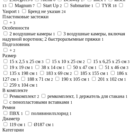
Magnum
Start Up
Submarine
TYR
13
7
2
1
18
Yasport
Бренд не указан
1
24
Пластиковые застежки
+
3
Особенности
2 воздушные камеры
3 воздушные камеры, включая
1
надувной воротник; 2 быстроразъемные пряжки
1
Подголовник
+
2
Размер
15 x 2,5 x 25 см
15 х 10 х 25 см
15 х 6,25 х 25 см
3
2
3
19 х 19 см
38 х 14 см
50 х 47 см
51 х 46 см
1
1
1
3
135 х 198 см
183 х 69 см
185 х 155 см
186 х
1
2
1
127 см
188 х 71 см
190 х 105 см
201 х 102 см
1
2
1
1
259 х 104 см
1
В комплекте
Ремкомплект
ремкомплект, 1 держатель для стакана
2
1
с пенопластовыми вставками
1
Ремни
ПВХ
поливинилхлорид
1
1
Диаметр
119 см
Ø187 см
1
1
Категории