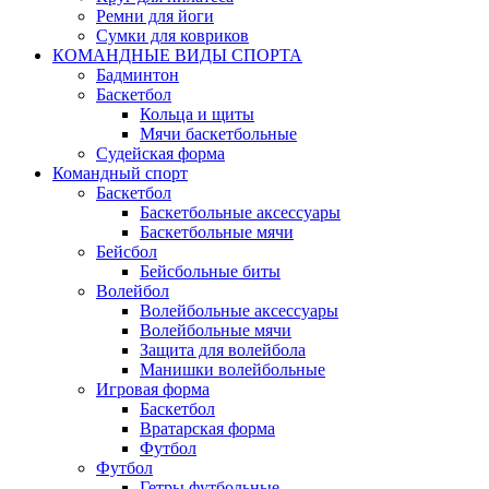
Ремни для йоги
Сумки для ковриков
КОМАНДНЫЕ ВИДЫ СПОРТА
Бадминтон
Баскетбол
Кольца и щиты
Мячи баскетбольные
Судейская форма
Командный спорт
Баскетбол
Баскетбольные аксессуары
Баскетбольные мячи
Бейсбол
Бейсбольные биты
Волейбол
Волейбольные аксессуары
Волейбольные мячи
Защита для волейбола
Манишки волейбольные
Игровая форма
Баскетбол
Вратарская форма
Футбол
Футбол
Гетры футбольные