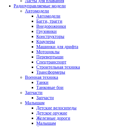
Ласты для плавания
Радиоуправляемые модели
Автомодели
Автомодели
Багги, трагги
Внедорожники
Грузовики
Конструкторы
Краулеры
Машинки для дрифта
Мотоциклы
Перевертыши
Спецтранспорт
Строительная техника
Трансформеры
Военная техника
Танки
Танковые бои
Запчасти
Запчасти
Малышам
Детские велосипеды
Детское оружие
Железные дороги
Малышам