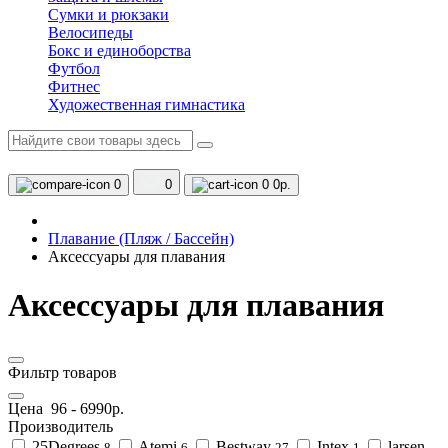
Сумки и рюкзаки
Велосипеды
Бокс и единоборства
Футбол
Фитнес
Художественная гимнастика
0
0
0
0р.
Плавание (Пляж / Бассейн)
Аксессуары для плавания
Аксессуары для плавания
Фильтр товаров
Цена
96
-
6990
р.
Производитель
25Degrees
Atemi
Bestway
Intex
larsen
8
6
27
1