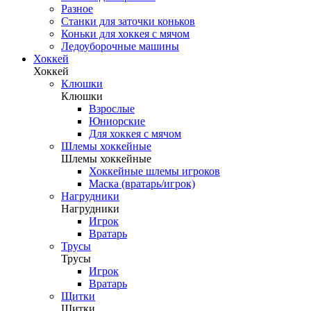
Разное
Станки для заточки коньков
Коньки для хоккея с мячом
Ледоуборочные машины
Хоккей
Хоккей
Клюшки
Клюшки
Взрослые
Юниорские
Для хоккея с мячом
Шлемы хоккейные
Шлемы хоккейные
Хоккейные шлемы игроков
Маска (вратарь/игрок)
Нагрудники
Нагрудники
Игрок
Вратарь
Трусы
Трусы
Игрок
Вратарь
Щитки
Щитки