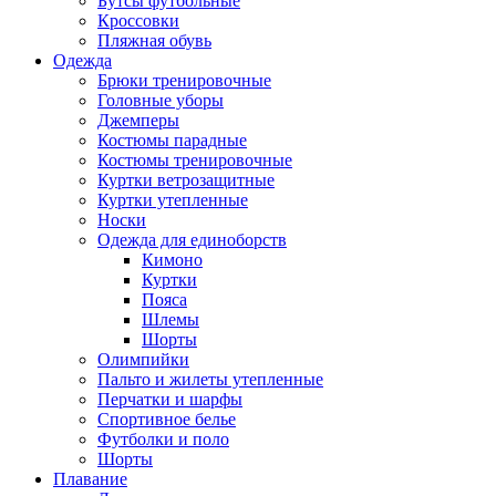
Бутсы футбольные
Кроссовки
Пляжная обувь
Одежда
Брюки тренировочные
Головные уборы
Джемперы
Костюмы парадные
Костюмы тренировочные
Куртки ветрозащитные
Куртки утепленные
Носки
Одежда для единоборств
Кимоно
Куртки
Пояса
Шлемы
Шорты
Олимпийки
Пальто и жилеты утепленные
Перчатки и шарфы
Спортивное белье
Футболки и поло
Шорты
Плавание