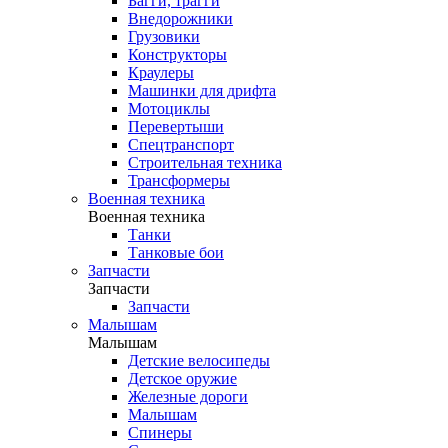
Багги, трагги
Внедорожники
Грузовики
Конструкторы
Краулеры
Машинки для дрифта
Мотоциклы
Перевертыши
Спецтранспорт
Строительная техника
Трансформеры
Военная техника
Военная техника
Танки
Танковые бои
Запчасти
Запчасти
Запчасти
Малышам
Малышам
Детские велосипеды
Детское оружие
Железные дороги
Малышам
Спинеры