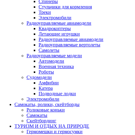
Спинеры
Стульчики для кормления
Треки
Электромобили
Радиоуправляемые авиамодели
Квадрокоптеры
Летающие игрушки
Радиоуправляемые авиамодели
Радиоуправляемые вертолеты
Самолеты
Радиоуправляемые модели
Автомодели
Военная техника
Роботы
Судомодели
Амфибии
Катера
Подводные лодки
Электромобили
Самокаты, ролики, скейтборды
Роликовые коньки
Самокаты
Скейтбординг
ТУРИЗМ И ОТДЫХ НА ПРИРОДЕ
Гермомешки и гермосумки