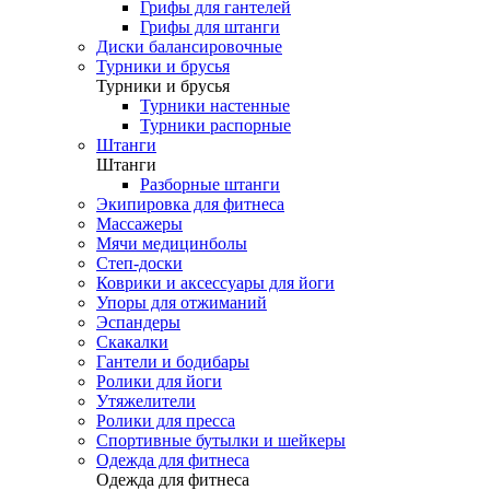
Грифы для гантелей
Грифы для штанги
Диски балансировочные
Турники и брусья
Турники и брусья
Турники настенные
Турники распорные
Штанги
Штанги
Разборные штанги
Экипировка для фитнеса
Массажеры
Мячи медицинболы
Степ-доски
Коврики и аксессуары для йоги
Упоры для отжиманий
Эспандеры
Скакалки
Гантели и бодибары
Ролики для йоги
Утяжелители
Ролики для пресса
Спортивные бутылки и шейкеры
Одежда для фитнеса
Одежда для фитнеса