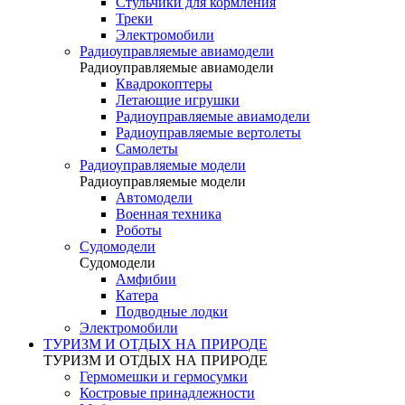
Стульчики для кормления
Треки
Электромобили
Радиоуправляемые авиамодели
Радиоуправляемые авиамодели
Квадрокоптеры
Летающие игрушки
Радиоуправляемые авиамодели
Радиоуправляемые вертолеты
Самолеты
Радиоуправляемые модели
Радиоуправляемые модели
Автомодели
Военная техника
Роботы
Судомодели
Судомодели
Амфибии
Катера
Подводные лодки
Электромобили
ТУРИЗМ И ОТДЫХ НА ПРИРОДЕ
ТУРИЗМ И ОТДЫХ НА ПРИРОДЕ
Гермомешки и гермосумки
Костровые принадлежности