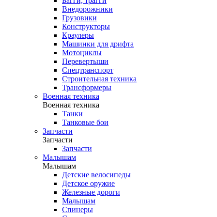
Багги, трагги
Внедорожники
Грузовики
Конструкторы
Краулеры
Машинки для дрифта
Мотоциклы
Перевертыши
Спецтранспорт
Строительная техника
Трансформеры
Военная техника
Военная техника
Танки
Танковые бои
Запчасти
Запчасти
Запчасти
Малышам
Малышам
Детские велосипеды
Детское оружие
Железные дороги
Малышам
Спинеры