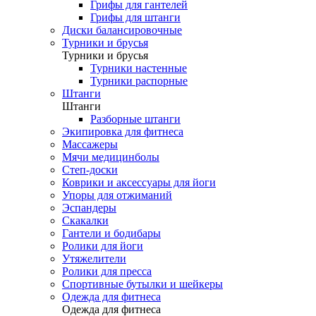
Грифы для гантелей
Грифы для штанги
Диски балансировочные
Турники и брусья
Турники и брусья
Турники настенные
Турники распорные
Штанги
Штанги
Разборные штанги
Экипировка для фитнеса
Массажеры
Мячи медицинболы
Степ-доски
Коврики и аксессуары для йоги
Упоры для отжиманий
Эспандеры
Скакалки
Гантели и бодибары
Ролики для йоги
Утяжелители
Ролики для пресса
Спортивные бутылки и шейкеры
Одежда для фитнеса
Одежда для фитнеса