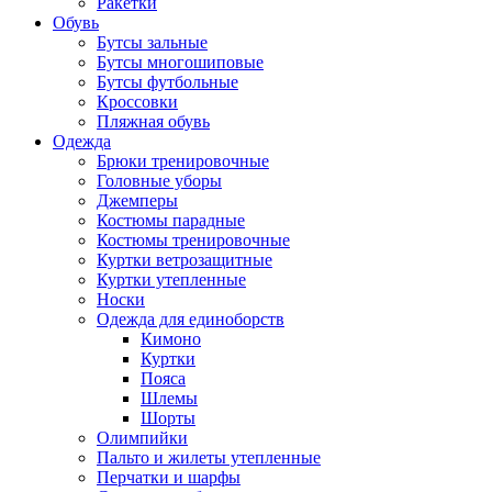
Ракетки
Обувь
Бутсы зальные
Бутсы многошиповые
Бутсы футбольные
Кроссовки
Пляжная обувь
Одежда
Брюки тренировочные
Головные уборы
Джемперы
Костюмы парадные
Костюмы тренировочные
Куртки ветрозащитные
Куртки утепленные
Носки
Одежда для единоборств
Кимоно
Куртки
Пояса
Шлемы
Шорты
Олимпийки
Пальто и жилеты утепленные
Перчатки и шарфы