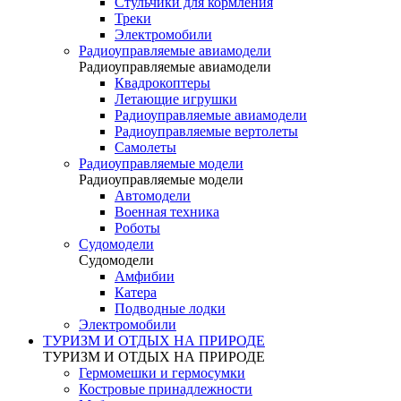
Стульчики для кормления
Треки
Электромобили
Радиоуправляемые авиамодели
Радиоуправляемые авиамодели
Квадрокоптеры
Летающие игрушки
Радиоуправляемые авиамодели
Радиоуправляемые вертолеты
Самолеты
Радиоуправляемые модели
Радиоуправляемые модели
Автомодели
Военная техника
Роботы
Судомодели
Судомодели
Амфибии
Катера
Подводные лодки
Электромобили
ТУРИЗМ И ОТДЫХ НА ПРИРОДЕ
ТУРИЗМ И ОТДЫХ НА ПРИРОДЕ
Гермомешки и гермосумки
Костровые принадлежности