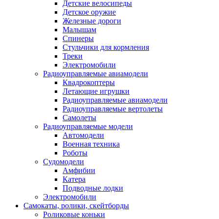
Детские велосипеды
Детское оружие
Железные дороги
Малышам
Спинеры
Стульчики для кормления
Треки
Электромобили
Радиоуправляемые авиамодели
Квадрокоптеры
Летающие игрушки
Радиоуправляемые авиамодели
Радиоуправляемые вертолеты
Самолеты
Радиоуправляемые модели
Автомодели
Военная техника
Роботы
Судомодели
Амфибии
Катера
Подводные лодки
Электромобили
Самокаты, ролики, скейтборды
Роликовые коньки