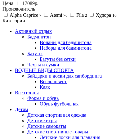
Цена
1
-
17089
р.
Производитель
Alpha Caprice
Atemi
Fila
Худора
7
76
2
16
Категории
Активный отдых
Бадминтон
Воланы для бадминтона
Наборы для бадминтона
Батуты
Батуты без сетки
Чехлы и сумки
ВОДНЫЕ ВИДЫ СПОРТА
Байдарки и доски для сапбординга
Весло шверт
Каяк
Все сезоны
Форма и обувь
Обувь футбольная
Детям
Детская спортивная одежда
Детские игры
Детские самокаты
Детские спортивные товары
Детские доски для плавания