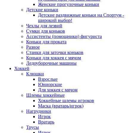
Женские прогулочные коньки
Детские коньки
Детские раздвижные коньки на Спортум -
широкий выбор!
Чехлы для лезвий
Сумки для коньков
Ассистенты (помощники) фигуриста
Коньки для проката
Разное
Станки для заточки коньков
Коньки для хоккея с мячом
Ледоуборочные машины
Хоккей
Клюшки
Взрослые
Юниорские
Для хоккея с мячом
Шлемы хоккейные
Хоккейные шлемы игроков
Маска (вратарь/игрок)
Нагрудники
Игрок
Вратарь
Трусы
Игрок