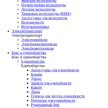
Женские велосипеды
Подростковые велосипеды
Детские велосипеды
Трюковые велосипеды (BMX)
Аксессуары для велосипеда
Велозапчасти
Велоэкипировка
Электротранспорт
Электротранспорт
Электромобили
Электроквадроциклы
Электромотоциклы
Бокс и единоборства
Бокс и единоборства
Единоборства
Единоборства
Аксессуары для единоборств
Борьба
Дзюдо
Защита для единоборств
Карате
Лапы
Одежда для других единоборств
Перчатки для единоборств
Рукопашный бой