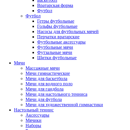
Баскетбол
Вратарская форма
Футбол
Футбол
Гетры футбольные
Гольфы футбольные
Насосы для футбольных мячей
Перчатки вратарские
Футбольные аксессуары
Футбольные мячи
Футзальные мячи
Щитки футбольные
Мячи
Массажные мячи
Мячи гимнастические
Мячи для баскетбола
Мячи для водного поло
Мячи для гандбола
Мячи для настольного тенниса
Мячи для футбола
Мячи для художественной гимнастики
Настольный теннис
Аксессуары
Мячики
Наборы