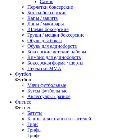
Самбо
Перчатки боксерские
Бинты боксерские
Капы / защита
Лапы / макивары
Шлемы боксерские
Груши / мешки боксерские
Обувь для бокса
Обувь для единоборств
Боксерские детские наборы
Кимоно для единоборств
Боксерская форма / шорты
Перчатки ММА
Футбол
Футбол
Мячи футбольные
Бутсы футбольные
Аксессуары / разное
Фитнес
Фитнес
Батуты
Блины для штанги и гантелей
Гири
Грифы
Грифы