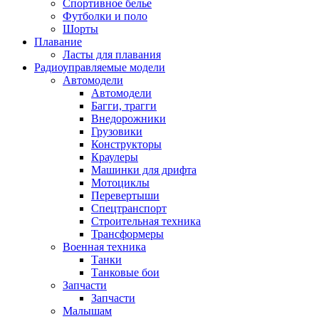
Спортивное белье
Футболки и поло
Шорты
Плавание
Ласты для плавания
Радиоуправляемые модели
Автомодели
Автомодели
Багги, трагги
Внедорожники
Грузовики
Конструкторы
Краулеры
Машинки для дрифта
Мотоциклы
Перевертыши
Спецтранспорт
Строительная техника
Трансформеры
Военная техника
Танки
Танковые бои
Запчасти
Запчасти
Малышам