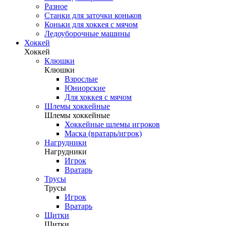
Разное
Станки для заточки коньков
Коньки для хоккея с мячом
Ледоуборочные машины
Хоккей
Хоккей
Клюшки
Клюшки
Взрослые
Юниорские
Для хоккея с мячом
Шлемы хоккейные
Шлемы хоккейные
Хоккейные шлемы игроков
Маска (вратарь/игрок)
Нагрудники
Нагрудники
Игрок
Вратарь
Трусы
Трусы
Игрок
Вратарь
Щитки
Щитки