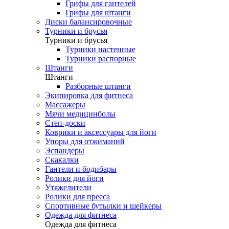
Грифы для гантелей
Грифы для штанги
Диски балансировочные
Турники и брусья
Турники и брусья
Турники настенные
Турники распорные
Штанги
Штанги
Разборные штанги
Экипировка для фитнеса
Массажеры
Мячи медицинболы
Степ-доски
Коврики и аксессуары для йоги
Упоры для отжиманий
Эспандеры
Скакалки
Гантели и бодибары
Ролики для йоги
Утяжелители
Ролики для пресса
Спортивные бутылки и шейкеры
Одежда для фитнеса
Одежда для фитнеса