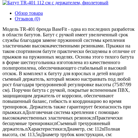
Обзор товара
Отзывов (0)
Модель TR-401 бренда BaseFit - одна из последних разработок
в области батутов. Батут с ручкой имеет увеличенный срок
службы благодаря замене пружинной системы крепления
эластичными высококачественными резинками. Прыжки на
таком спортивном батуте практически бесшумны в отличие от
прыжков на пружинных моделях. Основа этого тихого батута
в форме шестиугольника изготовлена из качественного
полипропилена, обеспечивающего стабильный и высокий
отскок. В комплект к батуту для взрослых и детей входит
съемный держатель, который можно настраивать под любой
рост благодаря трехуровневой регулировке высоты (75/87/99
см). Поручни батута с ручкой, покрытые вспененным ПВХ,
защищающим держатель от коррозии, обеспечивают
повышенный баланс, гибкость и координацию во время
тренировок. Держатель также гарантирует безопасность при
прыжках.nДолговечная система крепления с помощью
высококачественных эластичных резинок;nПрактически
бесшумные тренировки;nСъемный трехуровневый
держатель.nХарактеристики:nДиаметр, см: 112nПолная
высота, см: 113,5nДиаметр трубок конструкции, см: