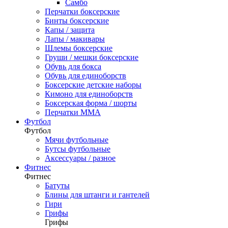
Самбо
Перчатки боксерские
Бинты боксерские
Капы / защита
Лапы / макивары
Шлемы боксерские
Груши / мешки боксерские
Обувь для бокса
Обувь для единоборств
Боксерские детские наборы
Кимоно для единоборств
Боксерская форма / шорты
Перчатки ММА
Футбол
Футбол
Мячи футбольные
Бутсы футбольные
Аксессуары / разное
Фитнес
Фитнес
Батуты
Блины для штанги и гантелей
Гири
Грифы
Грифы