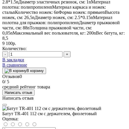
2.8*1.5nДиаметр эластичных резинок, см: 1nМатериал
полотна: полипропиленnМатериал каркаса и ножек:
стальnКоличество ножек: 6nФорма ножек: прямыеnВысота
ножек, см: 26,5nДиаметр ножек, см: 2.5*0.15nМатериал
полотна для прыжков: полипропиленnДиаметр прыжковой
части, см: 88nТолщина прыжковой части, см:
0,05nМаксимальный вес пользователя, кг: 200nВес батута, кг:
8,5
9 100р.
Количество:
-
+
В закладки
В сравнение
В корзину
Отзывов
0
0
/ 5
средний рейтинг товара
Написать отзыв
Написать отзыв
Батут TR-401 112 см с держателем, фиолетовый
Оценка: