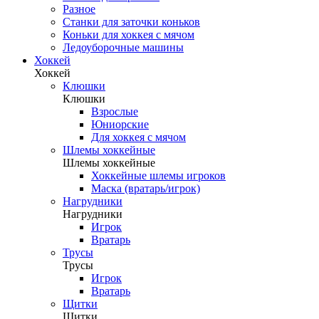
Разное
Станки для заточки коньков
Коньки для хоккея с мячом
Ледоуборочные машины
Хоккей
Хоккей
Клюшки
Клюшки
Взрослые
Юниорские
Для хоккея с мячом
Шлемы хоккейные
Шлемы хоккейные
Хоккейные шлемы игроков
Маска (вратарь/игрок)
Нагрудники
Нагрудники
Игрок
Вратарь
Трусы
Трусы
Игрок
Вратарь
Щитки
Щитки