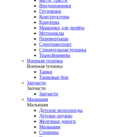
Багги, трагги
Внедорожники
Грузовики
Конструкторы
Краулеры
Машинки для дрифта
Мотоциклы
Перевертыши
Спецтранспорт
Строительная техника
Трансформеры
Военная техника
Военная техника
Танки
Танковые бои
Запчасти
Запчасти
Запчасти
Малышам
Малышам
Детские велосипеды
Детское оружие
Железные дороги
Малышам
Спинеры