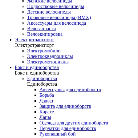
Женские велосипеды
Подростковые велосипеды
Детские велосипеды
Трюковые велосипеды (BMX)
Аксессуары для велосипеда
Велозапчасти
Велоэкипировка
Электротранспорт
Электротранспорт
Электромобили
Электроквадроциклы
Электромотоциклы
Бокс и единоборства
Бокс и единоборства
Единоборства
Единоборства
Аксессуары для единоборств
Борьба
Дзюдо
Защита для единоборств
Карате
Лапы
Одежда для других единоборств
Перчатки для единоборств
Рукопашный бой