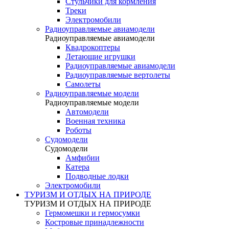
Стульчики для кормления
Треки
Электромобили
Радиоуправляемые авиамодели
Радиоуправляемые авиамодели
Квадрокоптеры
Летающие игрушки
Радиоуправляемые авиамодели
Радиоуправляемые вертолеты
Самолеты
Радиоуправляемые модели
Радиоуправляемые модели
Автомодели
Военная техника
Роботы
Судомодели
Судомодели
Амфибии
Катера
Подводные лодки
Электромобили
ТУРИЗМ И ОТДЫХ НА ПРИРОДЕ
ТУРИЗМ И ОТДЫХ НА ПРИРОДЕ
Гермомешки и гермосумки
Костровые принадлежности