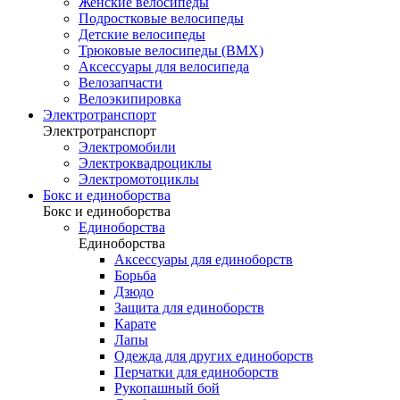
Женские велосипеды
Подростковые велосипеды
Детские велосипеды
Трюковые велосипеды (BMX)
Аксессуары для велосипеда
Велозапчасти
Велоэкипировка
Электротранспорт
Электротранспорт
Электромобили
Электроквадроциклы
Электромотоциклы
Бокс и единоборства
Бокс и единоборства
Единоборства
Единоборства
Аксессуары для единоборств
Борьба
Дзюдо
Защита для единоборств
Карате
Лапы
Одежда для других единоборств
Перчатки для единоборств
Рукопашный бой