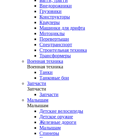
Багги, трагги
Внедорожники
Грузовики
Конструкторы
Краулеры
Машинки для дрифта
Мотоциклы
Перевертыши
Спецтранспорт
Строительная техника
Трансформеры
Военная техника
Военная техника
Танки
Танковые бои
Запчасти
Запчасти
Запчасти
Малышам
Малышам
Детские велосипеды
Детское оружие
Железные дороги
Малышам
Спинеры