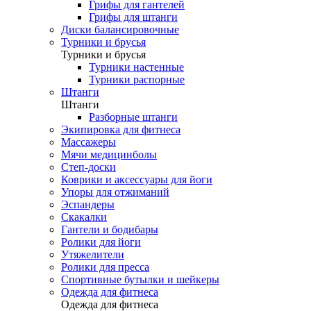
Грифы для гантелей
Грифы для штанги
Диски балансировочные
Турники и брусья
Турники и брусья
Турники настенные
Турники распорные
Штанги
Штанги
Разборные штанги
Экипировка для фитнеса
Массажеры
Мячи медицинболы
Степ-доски
Коврики и аксессуары для йоги
Упоры для отжиманий
Эспандеры
Скакалки
Гантели и бодибары
Ролики для йоги
Утяжелители
Ролики для пресса
Спортивные бутылки и шейкеры
Одежда для фитнеса
Одежда для фитнеса