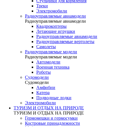
Стульчики для кормления
Треки
Электромобили
Радиоуправляемые авиамодели
Радиоуправляемые авиамодели
Квадрокоптеры
Летающие игрушки
Радиоуправляемые авиамодели
Радиоуправляемые вертолеты
Самолеты
Радиоуправляемые модели
Радиоуправляемые модели
Автомодели
Военная техника
Роботы
Судомодели
Судомодели
Амфибии
Катера
Подводные лодки
Электромобили
ТУРИЗМ И ОТДЫХ НА ПРИРОДЕ
ТУРИЗМ И ОТДЫХ НА ПРИРОДЕ
Гермомешки и гермосумки
Костровые принадлежности