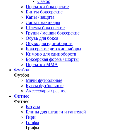
Самбо
Перчатки боксерские
Бинты боксерские
Капы / защита
Лапы / макивары
Шлемы боксерские
Груши / мешки боксерские
Обувь для бокса
Обувь для единоборств
Боксерские детские наборы
Кимоно для единоборств
Боксерская форма / шорты
Перчатки ММА
Футбол
Футбол
Мячи футбольные
Бутсы футбольные
Аксессуары / разное
Фитнес
Фитнес
Батуты
Блины для штанги и гантелей
Гири
Грифы
Грифы