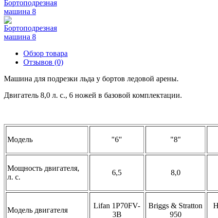
Обзор товара
Отзывов (0)
Машина для подрезки льда у бортов ледовой арены.
Двигатель 8,0 л. с., 6 ножей в базовой комплектации.
Модель
"6"
"8"
Мощность двигателя,
6,5
8,0
л. с.
Lifan 1P70FV-
Briggs & Stratton
H
Модель двигателя
3B
950