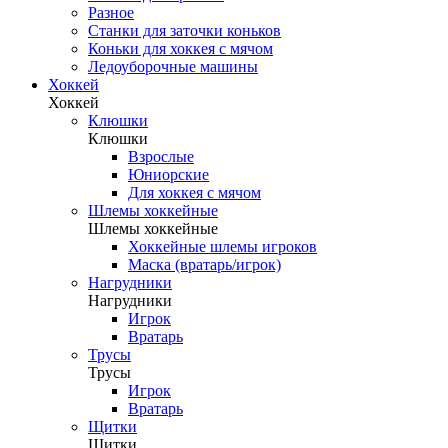
Разное
Станки для заточки коньков
Коньки для хоккея с мячом
Ледоуборочные машины
Хоккей
Хоккей
Клюшки
Клюшки
Взрослые
Юниорские
Для хоккея с мячом
Шлемы хоккейные
Шлемы хоккейные
Хоккейные шлемы игроков
Маска (вратарь/игрок)
Нагрудники
Нагрудники
Игрок
Вратарь
Трусы
Трусы
Игрок
Вратарь
Щитки
Щитки