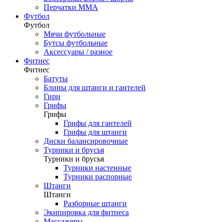
Перчатки ММА
Футбол
Футбол
Мячи футбольные
Бутсы футбольные
Аксессуары / разное
Фитнес
Фитнес
Батуты
Блины для штанги и гантелей
Гири
Грифы
Грифы
Грифы для гантелей
Грифы для штанги
Диски балансировочные
Турники и брусья
Турники и брусья
Турники настенные
Турники распорные
Штанги
Штанги
Разборные штанги
Экипировка для фитнеса
Массажеры