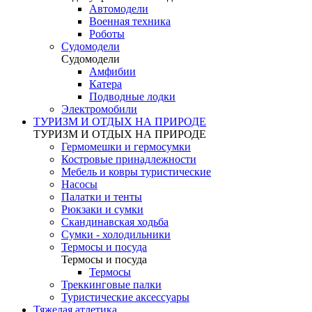
Автомодели
Военная техника
Роботы
Судомодели
Судомодели
Амфибии
Катера
Подводные лодки
Электромобили
ТУРИЗМ И ОТДЫХ НА ПРИРОДЕ
ТУРИЗМ И ОТДЫХ НА ПРИРОДЕ
Гермомешки и гермосумки
Костровые принадлежности
Мебель и ковры туристические
Насосы
Палатки и тенты
Рюкзаки и сумки
Скандинавская ходьба
Сумки - холодильники
Термосы и посуда
Термосы и посуда
Термосы
Треккинговые палки
Туристические аксессуары
Тяжелая атлетика