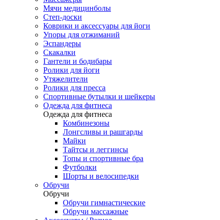
Мячи медицинболы
Степ-доски
Коврики и аксессуары для йоги
Упоры для отжиманий
Эспандеры
Скакалки
Гантели и бодибары
Ролики для йоги
Утяжелители
Ролики для пресса
Спортивные бутылки и шейкеры
Одежда для фитнеса
Одежда для фитнеса
Комбинезоны
Лонгсливы и рашгарды
Майки
Тайтсы и леггинсы
Топы и спортивные бра
Футболки
Шорты и велосипедки
Обручи
Обручи
Обручи гимнастические
Обручи массажные