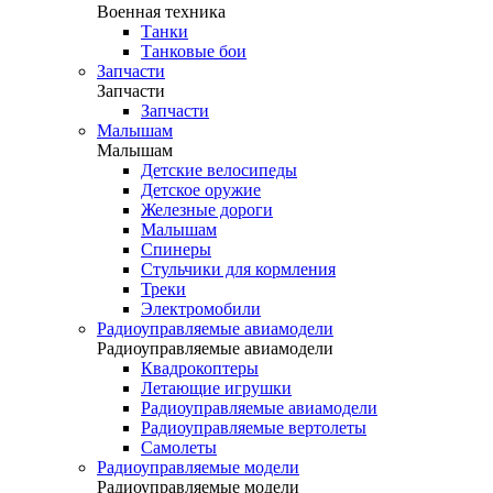
Военная техника
Танки
Танковые бои
Запчасти
Запчасти
Запчасти
Малышам
Малышам
Детские велосипеды
Детское оружие
Железные дороги
Малышам
Спинеры
Стульчики для кормления
Треки
Электромобили
Радиоуправляемые авиамодели
Радиоуправляемые авиамодели
Квадрокоптеры
Летающие игрушки
Радиоуправляемые авиамодели
Радиоуправляемые вертолеты
Самолеты
Радиоуправляемые модели
Радиоуправляемые модели