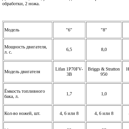
обработки, 2 ножа.
Модель
"6"
"8"
Мощность двигателя,
6,5
8,0
л. с.
Lifan 1P70FV-
Briggs & Stratton
H
Модель двигателя
3B
950
Ёмкость топливного
1,7
1,0
бака, л.
Кол-во ножей, шт.
4, 6 или 8
4, 6 или 8