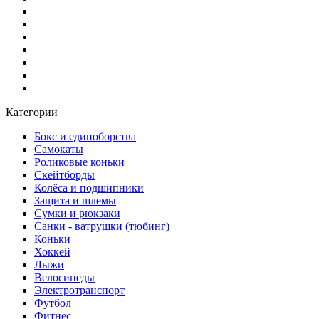
Категории
Бокс и единоборства
Самокаты
Роликовые коньки
Скейтборды
Колёса и подшипники
Защита и шлемы
Сумки и рюкзаки
Санки - ватрушки (тюбинг)
Коньки
Хоккей
Лыжи
Велосипеды
Электротранспорт
Футбол
Фитнес