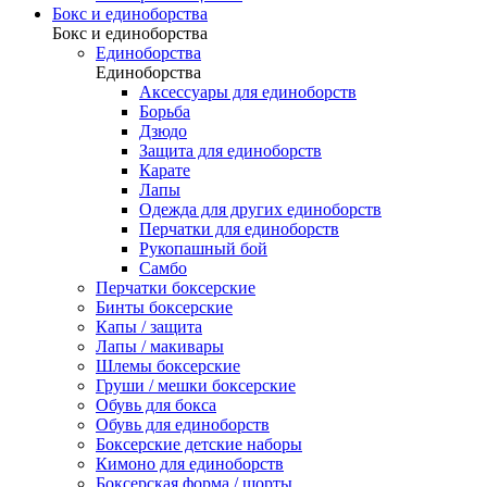
Бокс и единоборства
Бокс и единоборства
Единоборства
Единоборства
Аксессуары для единоборств
Борьба
Дзюдо
Защита для единоборств
Карате
Лапы
Одежда для других единоборств
Перчатки для единоборств
Рукопашный бой
Самбо
Перчатки боксерские
Бинты боксерские
Капы / защита
Лапы / макивары
Шлемы боксерские
Груши / мешки боксерские
Обувь для бокса
Обувь для единоборств
Боксерские детские наборы
Кимоно для единоборств
Боксерская форма / шорты