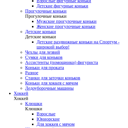
Взрослые фигурные коньки
Детские фигурные коньки
Прогулочные коньки
Прогулочные коньки
Мужские прогулочные коньки
Женские прогулочные коньки
Детские коньки
Детские коньки
Детские раздвижные коньки на Спортум -
широкий выбор!
Чехлы для лезвий
Сумки для коньков
Ассистенты (помощники) фигуриста
Коньки для проката
Разное
Станки для заточки коньков
Коньки для хоккея с мячом
Ледоуборочные машины
Хоккей
Хоккей
Клюшки
Клюшки
Взрослые
Юниорские
Для хоккея с мячом