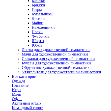
Балетки
Бриджи
Гетры
Купальники
Лосины
Майки
Наколенники
Носки
Футболки
Шорты
Юбки
Ленты для художественной гимнастики
Мячи для художественной гимнастики
Скакалки для художественной гимнастики
Булавы для художественной гимнастики
Обручи для художественной гимнастики
Утяжелители для художественной гимнастики
Все категории
Одежда
Плавание
Игры
Мячи
Обувь
Активный отдых
Командный спорт