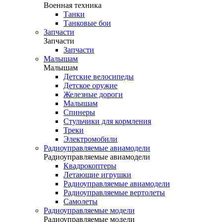
Военная техника
Танки
Танковые бои
Запчасти
Запчасти
Запчасти
Малышам
Малышам
Детские велосипеды
Детское оружие
Железные дороги
Малышам
Спинеры
Стульчики для кормления
Треки
Электромобили
Радиоуправляемые авиамодели
Радиоуправляемые авиамодели
Квадрокоптеры
Летающие игрушки
Радиоуправляемые авиамодели
Радиоуправляемые вертолеты
Самолеты
Радиоуправляемые модели
Радиоуправляемые модели