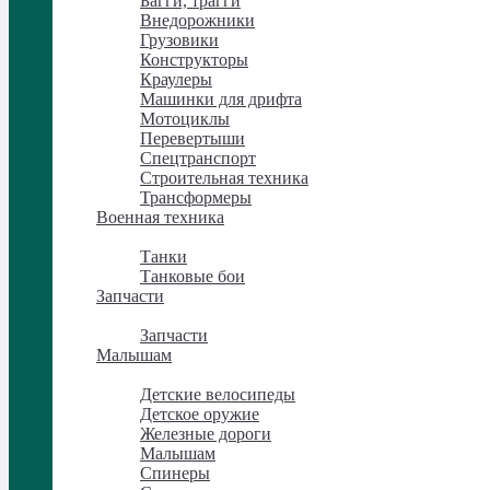
Багги, трагги
Внедорожники
Грузовики
Конструкторы
Краулеры
Машинки для дрифта
Мотоциклы
Перевертыши
Спецтранспорт
Строительная техника
Трансформеры
Военная техника
Военная техника
Танки
Танковые бои
Запчасти
Запчасти
Запчасти
Малышам
Малышам
Детские велосипеды
Детское оружие
Железные дороги
Малышам
Спинеры