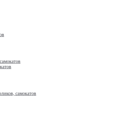
ов
ов
 самокатов
окатов
окатов
оликов, самокатов