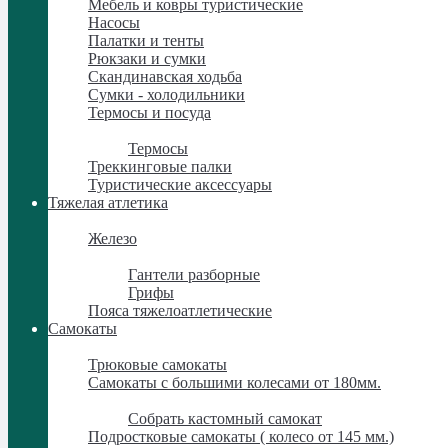
Мебель и ковры туристические
Насосы
Палатки и тенты
Рюкзаки и сумки
Скандинавская ходьба
Сумки - холодильники
Термосы и посуда
Термосы и посуда
Термосы
Треккинговые палки
Туристические аксессуары
Тяжелая атлетика
Тяжелая атлетика
Железо
Железо
Гантели разборные
Грифы
Пояса тяжелоатлетические
Самокаты
Самокаты
Трюковые самокаты
Самокаты с большими колесами от 180мм.
Самокаты с большими колесами от 180мм.
Собрать кастомный самокат
Подростковые самокаты ( колесо от 145 мм.)