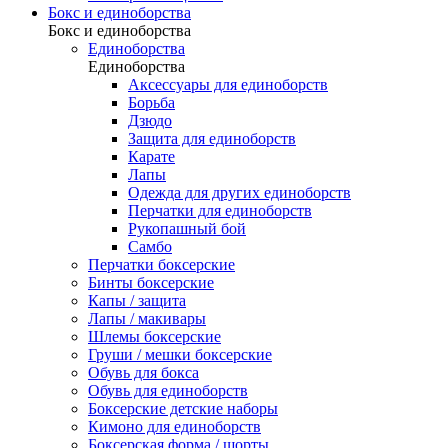
Бокс и единоборства
Бокс и единоборства
Единоборства
Единоборства
Аксессуары для единоборств
Борьба
Дзюдо
Защита для единоборств
Карате
Лапы
Одежда для других единоборств
Перчатки для единоборств
Рукопашный бой
Самбо
Перчатки боксерские
Бинты боксерские
Капы / защита
Лапы / макивары
Шлемы боксерские
Груши / мешки боксерские
Обувь для бокса
Обувь для единоборств
Боксерские детские наборы
Кимоно для единоборств
Боксерская форма / шорты