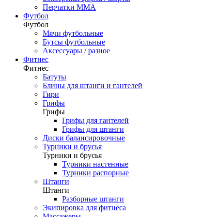
Перчатки ММА
Футбол
Футбол
Мячи футбольные
Бутсы футбольные
Аксессуары / разное
Фитнес
Фитнес
Батуты
Блины для штанги и гантелей
Гири
Грифы
Грифы
Грифы для гантелей
Грифы для штанги
Диски балансировочные
Турники и брусья
Турники и брусья
Турники настенные
Турники распорные
Штанги
Штанги
Разборные штанги
Экипировка для фитнеса
Массажеры