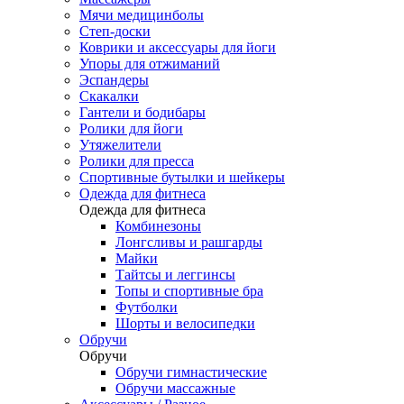
Мячи медицинболы
Степ-доски
Коврики и аксессуары для йоги
Упоры для отжиманий
Эспандеры
Скакалки
Гантели и бодибары
Ролики для йоги
Утяжелители
Ролики для пресса
Спортивные бутылки и шейкеры
Одежда для фитнеса
Одежда для фитнеса
Комбинезоны
Лонгсливы и рашгарды
Майки
Тайтсы и леггинсы
Топы и спортивные бра
Футболки
Шорты и велосипедки
Обручи
Обручи
Обручи гимнастические
Обручи массажные