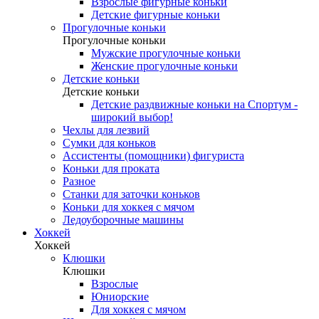
Взрослые фигурные коньки
Детские фигурные коньки
Прогулочные коньки
Прогулочные коньки
Мужские прогулочные коньки
Женские прогулочные коньки
Детские коньки
Детские коньки
Детские раздвижные коньки на Спортум -
широкий выбор!
Чехлы для лезвий
Сумки для коньков
Ассистенты (помощники) фигуриста
Коньки для проката
Разное
Станки для заточки коньков
Коньки для хоккея с мячом
Ледоуборочные машины
Хоккей
Хоккей
Клюшки
Клюшки
Взрослые
Юниорские
Для хоккея с мячом