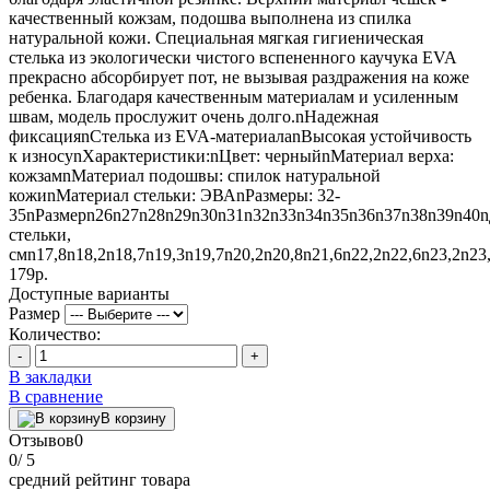
качественный кожзам, подошва выполнена из спилка
натуральной кожи. Специальная мягкая гигиеническая
стелька из экологически чистого вспененного каучука EVA
прекрасно абсорбирует пот, не вызывая раздражения на коже
ребенка. Благодаря качественным материалам и усиленным
швам, модель прослужит очень долго.nНадежная
фиксацияnСтелька из EVA-материалаnВысокая устойчивость
к износуnХарактеристики:nЦвет: черныйnМатериал верха:
кожзамnМатериал подошвы: спилок натуральной
кожиnМатериал стельки: ЭВАnРазмеры: 32-
35nРазмерn26n27n28n29n30n31n32n33n34n35n36n37n38n39n40
стельки,
смn17,8n18,2n18,7n19,3n19,7n20,2n20,8n21,6n22,2n22,6n23,2n23
179р.
Доступные варианты
Размер
Количество:
-
+
В закладки
В сравнение
В корзину
Отзывов
0
0
/ 5
средний рейтинг товара