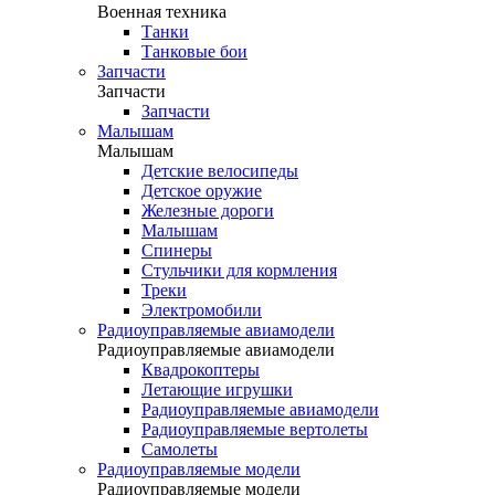
Военная техника
Танки
Танковые бои
Запчасти
Запчасти
Запчасти
Малышам
Малышам
Детские велосипеды
Детское оружие
Железные дороги
Малышам
Спинеры
Стульчики для кормления
Треки
Электромобили
Радиоуправляемые авиамодели
Радиоуправляемые авиамодели
Квадрокоптеры
Летающие игрушки
Радиоуправляемые авиамодели
Радиоуправляемые вертолеты
Самолеты
Радиоуправляемые модели
Радиоуправляемые модели