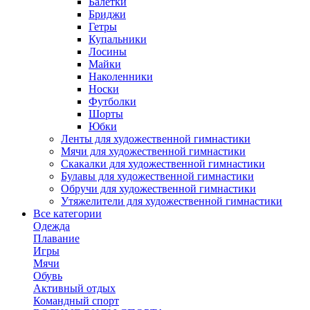
Балетки
Бриджи
Гетры
Купальники
Лосины
Майки
Наколенники
Носки
Футболки
Шорты
Юбки
Ленты для художественной гимнастики
Мячи для художественной гимнастики
Скакалки для художественной гимнастики
Булавы для художественной гимнастики
Обручи для художественной гимнастики
Утяжелители для художественной гимнастики
Все категории
Одежда
Плавание
Игры
Мячи
Обувь
Активный отдых
Командный спорт