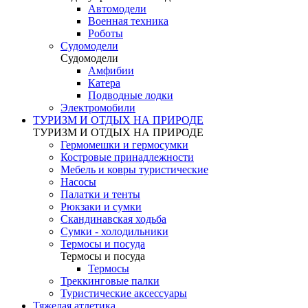
Автомодели
Военная техника
Роботы
Судомодели
Судомодели
Амфибии
Катера
Подводные лодки
Электромобили
ТУРИЗМ И ОТДЫХ НА ПРИРОДЕ
ТУРИЗМ И ОТДЫХ НА ПРИРОДЕ
Гермомешки и гермосумки
Костровые принадлежности
Мебель и ковры туристические
Насосы
Палатки и тенты
Рюкзаки и сумки
Скандинавская ходьба
Сумки - холодильники
Термосы и посуда
Термосы и посуда
Термосы
Треккинговые палки
Туристические аксессуары
Тяжелая атлетика