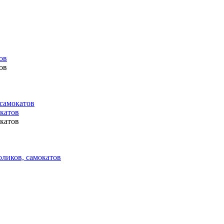
ов
ов
 самокатов
окатов
окатов
оликов, самокатов