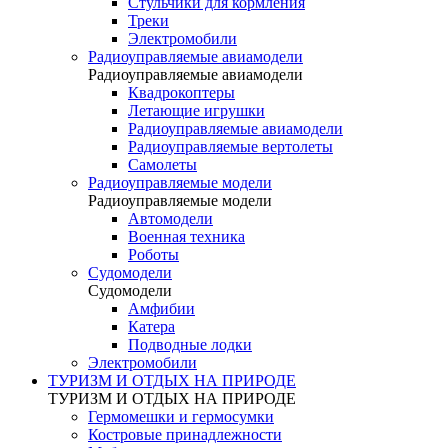
Стульчики для кормления
Треки
Электромобили
Радиоуправляемые авиамодели
Радиоуправляемые авиамодели
Квадрокоптеры
Летающие игрушки
Радиоуправляемые авиамодели
Радиоуправляемые вертолеты
Самолеты
Радиоуправляемые модели
Радиоуправляемые модели
Автомодели
Военная техника
Роботы
Судомодели
Судомодели
Амфибии
Катера
Подводные лодки
Электромобили
ТУРИЗМ И ОТДЫХ НА ПРИРОДЕ
ТУРИЗМ И ОТДЫХ НА ПРИРОДЕ
Гермомешки и гермосумки
Костровые принадлежности