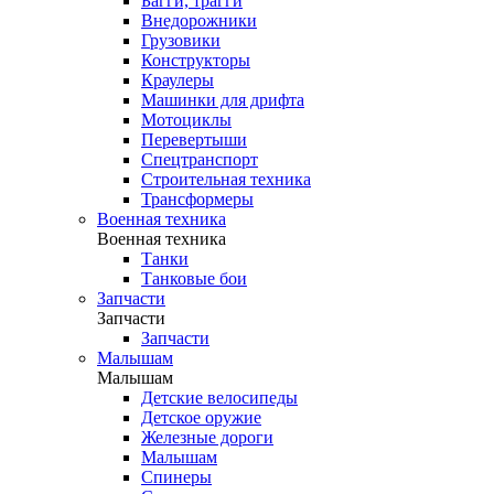
Багги, трагги
Внедорожники
Грузовики
Конструкторы
Краулеры
Машинки для дрифта
Мотоциклы
Перевертыши
Спецтранспорт
Строительная техника
Трансформеры
Военная техника
Военная техника
Танки
Танковые бои
Запчасти
Запчасти
Запчасти
Малышам
Малышам
Детские велосипеды
Детское оружие
Железные дороги
Малышам
Спинеры