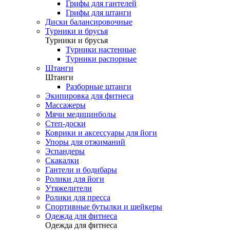
Грифы для гантелей
Грифы для штанги
Диски балансировочные
Турники и брусья
Турники и брусья
Турники настенные
Турники распорные
Штанги
Штанги
Разборные штанги
Экипировка для фитнеса
Массажеры
Мячи медицинболы
Степ-доски
Коврики и аксессуары для йоги
Упоры для отжиманий
Эспандеры
Скакалки
Гантели и бодибары
Ролики для йоги
Утяжелители
Ролики для пресса
Спортивные бутылки и шейкеры
Одежда для фитнеса
Одежда для фитнеса