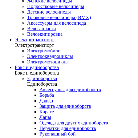
Женские велосипеды
Подростковые велосипеды
Детские велосипеды
Трюковые велосипеды (BMX)
Аксессуары для велосипеда
Велозапчасти
Велоэкипировка
Электротранспорт
Электротранспорт
Электромобили
Электроквадроциклы
Электромотоциклы
Бокс и единоборства
Бокс и единоборства
Единоборства
Единоборства
Аксессуары для единоборств
Борьба
Дзюдо
Защита для единоборств
Карате
Лапы
Одежда для других единоборств
Перчатки для единоборств
Рукопашный бой