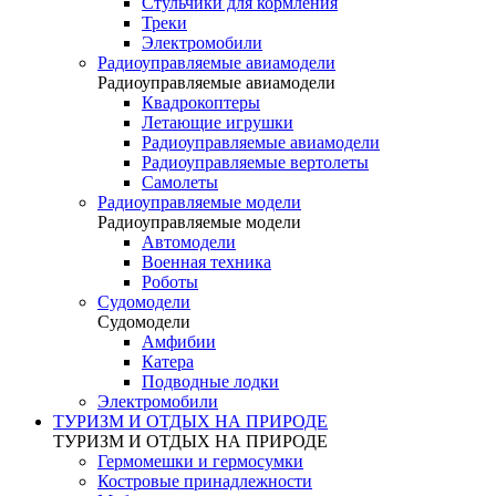
Стульчики для кормления
Треки
Электромобили
Радиоуправляемые авиамодели
Радиоуправляемые авиамодели
Квадрокоптеры
Летающие игрушки
Радиоуправляемые авиамодели
Радиоуправляемые вертолеты
Самолеты
Радиоуправляемые модели
Радиоуправляемые модели
Автомодели
Военная техника
Роботы
Судомодели
Судомодели
Амфибии
Катера
Подводные лодки
Электромобили
ТУРИЗМ И ОТДЫХ НА ПРИРОДЕ
ТУРИЗМ И ОТДЫХ НА ПРИРОДЕ
Гермомешки и гермосумки
Костровые принадлежности