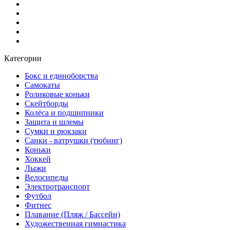
Категории
Бокс и единоборства
Самокаты
Роликовые коньки
Скейтборды
Колёса и подшипники
Защита и шлемы
Сумки и рюкзаки
Санки - ватрушки (тюбинг)
Коньки
Хоккей
Лыжи
Велосипеды
Электротранспорт
Футбол
Фитнес
Плавание (Пляж / Бассейн)
Художественная гимнастика