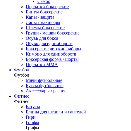
Самбо
Перчатки боксерские
Бинты боксерские
Капы / защита
Лапы / макивары
Шлемы боксерские
Груши / мешки боксерские
Обувь для бокса
Обувь для единоборств
Боксерские детские наборы
Кимоно для единоборств
Боксерская форма / шорты
Перчатки ММА
Футбол
Футбол
Мячи футбольные
Бутсы футбольные
Аксессуары / разное
Фитнес
Фитнес
Батуты
Блины для штанги и гантелей
Гири
Грифы
Грифы