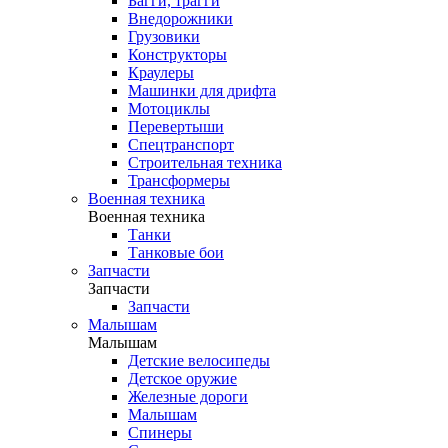
Багги, трагги
Внедорожники
Грузовики
Конструкторы
Краулеры
Машинки для дрифта
Мотоциклы
Перевертыши
Спецтранспорт
Строительная техника
Трансформеры
Военная техника
Военная техника
Танки
Танковые бои
Запчасти
Запчасти
Запчасти
Малышам
Малышам
Детские велосипеды
Детское оружие
Железные дороги
Малышам
Спинеры