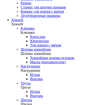
Разное
Станки для заточки коньков
Коньки для хоккея с мячом
Ледоуборочные машины
Хоккей
Хоккей
Клюшки
Клюшки
Взрослые
Юниорские
Для хоккея с мячом
Шлемы хоккейные
Шлемы хоккейные
Хоккейные шлемы игроков
Маска (вратарь/игрок)
Нагрудники
Нагрудники
Игрок
Вратарь
Трусы
Трусы
Игрок
Вратарь
Щитки
Щитки