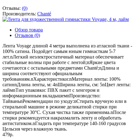
Отзывы:
(0)
Производитель:
Chanté
Обзор товара
Отзывов (0)
Лента Voyage длиной 4 метра выполнена из атласной ткани -
100% сатина. Подойдет самым юным гимнасткам 5-7
лет.nЛегкий неэлектростатичный материал обеспечивает
стабильные волны при работе с лентой;nЯркие цвета
сочетаются с остальными предметами Chanté;nДлина и
ширина соответствуют официальным
требованиям.nХарактеристики:nМатериал ленты: 100%
сатинnДлина ленты, м: 4nШирина ленты, см: 5nЦвет ленты:
лаймnТип упаковки: ПВХ пакет с хенгером и
информационным вкладышемnПроизводство:
ТайваньnРекомендации по уходу:nСтирать вручную или в
стиральной машине в режиме деликатной стирки при
температуре 30°С. Сухая чистка также применима.nПосле
стирки рекомендуется накрахмалить ленту и обработать
антистатиком.nГладить при температуре 140-160 градусов
Цельсия через влажную ткань.
479р.