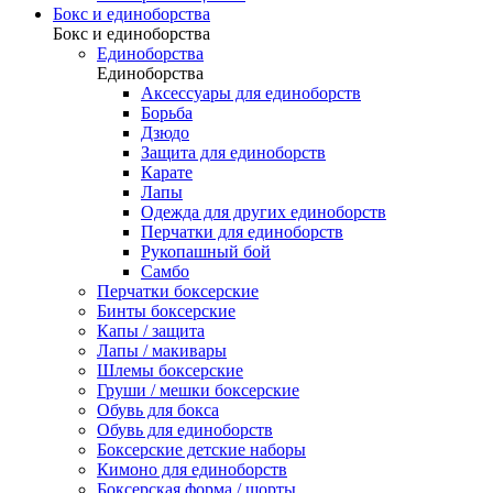
Бокс и единоборства
Бокс и единоборства
Единоборства
Единоборства
Аксессуары для единоборств
Борьба
Дзюдо
Защита для единоборств
Карате
Лапы
Одежда для других единоборств
Перчатки для единоборств
Рукопашный бой
Самбо
Перчатки боксерские
Бинты боксерские
Капы / защита
Лапы / макивары
Шлемы боксерские
Груши / мешки боксерские
Обувь для бокса
Обувь для единоборств
Боксерские детские наборы
Кимоно для единоборств
Боксерская форма / шорты