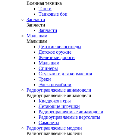
Военная техника
Танки
Танковые бои
Запчасти
Запчасти
Запчасти
Малышам
Малышам
Детские велосипеды
Детское оружие
Железные дороги
Малышам
Спинеры
Стульчики для кормления
Треки
Электромобили
Радиоуправляемые авиамодели
Радиоуправляемые авиамодели
Квадрокоптеры
Летающие игрушки
Радиоуправляемые авиамодели
Радиоуправляемые вертолеты
Самолеты
Радиоуправляемые модели
Радиоуправляемые модели