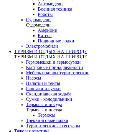
Автомодели
Военная техника
Роботы
Судомодели
Судомодели
Амфибии
Катера
Подводные лодки
Электромобили
ТУРИЗМ И ОТДЫХ НА ПРИРОДЕ
ТУРИЗМ И ОТДЫХ НА ПРИРОДЕ
Гермомешки и гермосумки
Костровые принадлежности
Мебель и ковры туристические
Насосы
Палатки и тенты
Рюкзаки и сумки
Скандинавская ходьба
Сумки - холодильники
Термосы и посуда
Термосы и посуда
Термосы
Треккинговые палки
Туристические аксессуары
Тяжелая атлетика