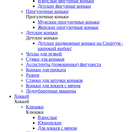
Взрослые фигурные коньки
Детские фигурные коньки
Прогулочные коньки
Прогулочные коньки
Мужские прогулочные коньки
Женские прогулочные коньки
Детские коньки
Детские коньки
Детские раздвижные коньки на Спортум -
широкий выбор!
Чехлы для лезвий
Сумки для коньков
Ассистенты (помощники) фигуриста
Коньки для проката
Разное
Станки для заточки коньков
Коньки для хоккея с мячом
Ледоуборочные машины
Хоккей
Хоккей
Клюшки
Клюшки
Взрослые
Юниорские
Для хоккея с мячом