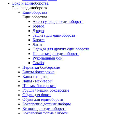
Бокс и единоборства
Бокс и единоборства
Единоборства
Единоборства
Аксессуары для единоборств
Борьба
Дзюдо
Защита для единоборств
Карате
Лапы
Одежда для других единоборств
Перчатки для единоборств
Рукопашный бой
Самбо
Перчатки боксерские
Бинты боксерские
Капы / защита
Лапы / макивары
Шлемы боксерские
Груши / мешки боксерские
Обувь для бокса
Обувь для единоборств
Боксерские детские наборы
Кимоно для единоборств
Боксерская форма / шорты