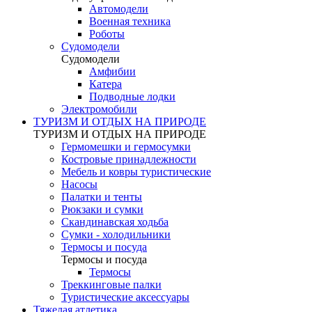
Автомодели
Военная техника
Роботы
Судомодели
Судомодели
Амфибии
Катера
Подводные лодки
Электромобили
ТУРИЗМ И ОТДЫХ НА ПРИРОДЕ
ТУРИЗМ И ОТДЫХ НА ПРИРОДЕ
Гермомешки и гермосумки
Костровые принадлежности
Мебель и ковры туристические
Насосы
Палатки и тенты
Рюкзаки и сумки
Скандинавская ходьба
Сумки - холодильники
Термосы и посуда
Термосы и посуда
Термосы
Треккинговые палки
Туристические аксессуары
Тяжелая атлетика