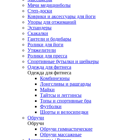
Мячи медицинболы
Степ-доски
Коврики и аксессуары для йоги
Упоры для отжиманий
Эспандеры
Скакалки
Гантели и бодибары
Ролики для йоги
Утяжелители
Ролики для пресса
Спортивные бутылки и шейкеры
Одежда для фитнеса
Одежда для фитнеса
Комбинезоны
Лонгсливы и рашгарды
Майки
Тайтсы и леггинсы
Топы и спортивные бра
Футболки
Шорты и велосипедки
Обручи
Обручи
Обручи гимнастические
Обручи массажные