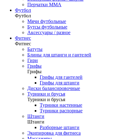
Перчатки ММА
Футбол
Футбол
Мячи футбольные
Бутсы футбольные
Аксессуары / разное
Фитнес
Фитнес
Батуты
Блины для штанги и гантелей
Гири
Грифы
Грифы
Грифы для гантелей
Грифы для штанги
Диски балансировочные
Турники и брусья
Турники и брусья
Турники настенные
Турники распорные
Штанги
Штанги
Разборные штанги
Экипировка для фитнеса
Массажеры