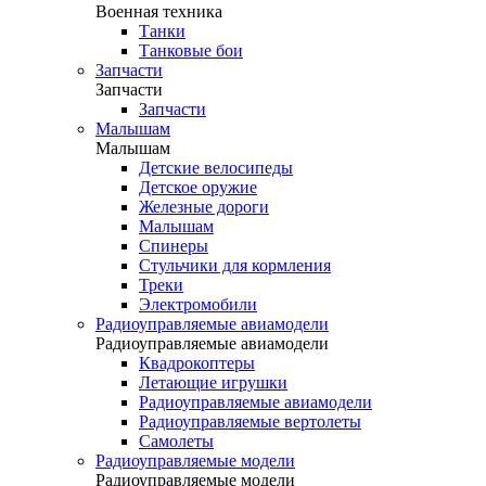
Военная техника
Танки
Танковые бои
Запчасти
Запчасти
Запчасти
Малышам
Малышам
Детские велосипеды
Детское оружие
Железные дороги
Малышам
Спинеры
Стульчики для кормления
Треки
Электромобили
Радиоуправляемые авиамодели
Радиоуправляемые авиамодели
Квадрокоптеры
Летающие игрушки
Радиоуправляемые авиамодели
Радиоуправляемые вертолеты
Самолеты
Радиоуправляемые модели
Радиоуправляемые модели