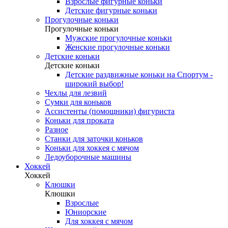
Взрослые фигурные коньки
Детские фигурные коньки
Прогулочные коньки
Прогулочные коньки
Мужские прогулочные коньки
Женские прогулочные коньки
Детские коньки
Детские коньки
Детские раздвижные коньки на Спортум -
широкий выбор!
Чехлы для лезвий
Сумки для коньков
Ассистенты (помощники) фигуриста
Коньки для проката
Разное
Станки для заточки коньков
Коньки для хоккея с мячом
Ледоуборочные машины
Хоккей
Хоккей
Клюшки
Клюшки
Взрослые
Юниорские
Для хоккея с мячом