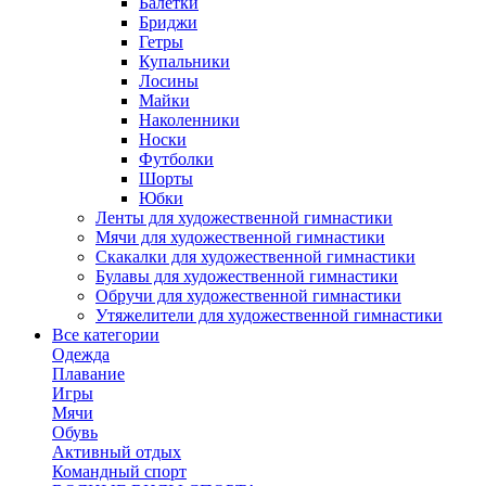
Балетки
Бриджи
Гетры
Купальники
Лосины
Майки
Наколенники
Носки
Футболки
Шорты
Юбки
Ленты для художественной гимнастики
Мячи для художественной гимнастики
Скакалки для художественной гимнастики
Булавы для художественной гимнастики
Обручи для художественной гимнастики
Утяжелители для художественной гимнастики
Все категории
Одежда
Плавание
Игры
Мячи
Обувь
Активный отдых
Командный спорт