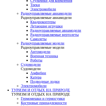
Стульчики для кормления
Треки
Электромобили
Радиоуправляемые авиамодели
Радиоуправляемые авиамодели
Квадрокоптеры
Летающие игрушки
Радиоуправляемые авиамодели
Радиоуправляемые вертолеты
Самолеты
Радиоуправляемые модели
Радиоуправляемые модели
Автомодели
Военная техника
Роботы
Судомодели
Судомодели
Амфибии
Катера
Подводные лодки
Электромобили
ТУРИЗМ И ОТДЫХ НА ПРИРОДЕ
ТУРИЗМ И ОТДЫХ НА ПРИРОДЕ
Гермомешки и гермосумки
Костровые принадлежности