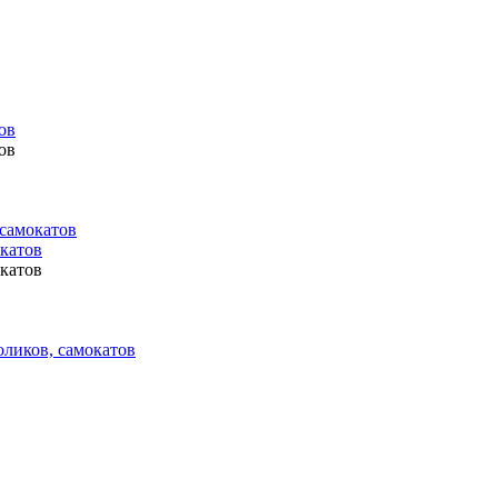
ов
ов
 самокатов
окатов
окатов
оликов, самокатов