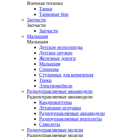
Военная техника
Танки
Танковые бои
Запчасти
Запчасти
Запчасти
Малышам
Малышам
Детские велосипеды
Детское оружие
Железные дороги
Малышам
Спинеры
Стульчики для кормления
Треки
Электромобили
Радиоуправляемые авиамодели
Радиоуправляемые авиамодели
Квадрокоптеры
Летающие игрушки
Радиоуправляемые авиамодели
Радиоуправляемые вертолеты
Самолеты
Радиоуправляемые модели
Радиоуправляемые модели