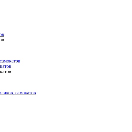
ов
ов
 самокатов
окатов
окатов
оликов, самокатов