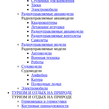
Стульчики для кормления
Треки
Электромобили
Радиоуправляемые авиамодели
Радиоуправляемые авиамодели
Квадрокоптеры
Летающие игрушки
Радиоуправляемые авиамодели
Радиоуправляемые вертолеты
Самолеты
Радиоуправляемые модели
Радиоуправляемые модели
Автомодели
Военная техника
Роботы
Судомодели
Судомодели
Амфибии
Катера
Подводные лодки
Электромобили
ТУРИЗМ И ОТДЫХ НА ПРИРОДЕ
ТУРИЗМ И ОТДЫХ НА ПРИРОДЕ
Гермомешки и гермосумки
Костровые принадлежности