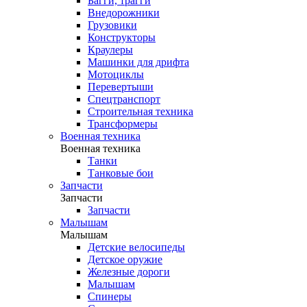
Багги, трагги
Внедорожники
Грузовики
Конструкторы
Краулеры
Машинки для дрифта
Мотоциклы
Перевертыши
Спецтранспорт
Строительная техника
Трансформеры
Военная техника
Военная техника
Танки
Танковые бои
Запчасти
Запчасти
Запчасти
Малышам
Малышам
Детские велосипеды
Детское оружие
Железные дороги
Малышам
Спинеры