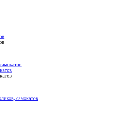
ов
ов
 самокатов
окатов
окатов
оликов, самокатов