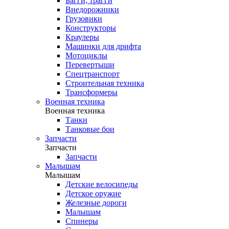
Багги, трагги
Внедорожники
Грузовики
Конструкторы
Краулеры
Машинки для дрифта
Мотоциклы
Перевертыши
Спецтранспорт
Строительная техника
Трансформеры
Военная техника
Военная техника
Танки
Танковые бои
Запчасти
Запчасти
Запчасти
Малышам
Малышам
Детские велосипеды
Детское оружие
Железные дороги
Малышам
Спинеры