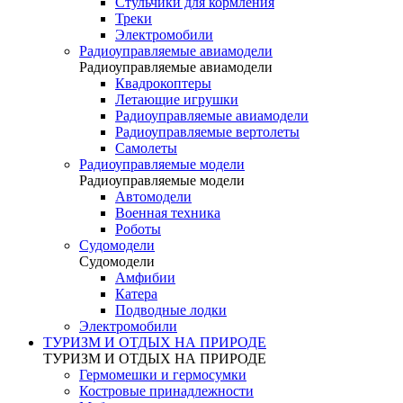
Стульчики для кормления
Треки
Электромобили
Радиоуправляемые авиамодели
Радиоуправляемые авиамодели
Квадрокоптеры
Летающие игрушки
Радиоуправляемые авиамодели
Радиоуправляемые вертолеты
Самолеты
Радиоуправляемые модели
Радиоуправляемые модели
Автомодели
Военная техника
Роботы
Судомодели
Судомодели
Амфибии
Катера
Подводные лодки
Электромобили
ТУРИЗМ И ОТДЫХ НА ПРИРОДЕ
ТУРИЗМ И ОТДЫХ НА ПРИРОДЕ
Гермомешки и гермосумки
Костровые принадлежности