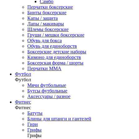
Самбо
Перчатки боксерские
Бинты боксерские
Капы / защита
Лапы / макивары
Шлемы боксерские
Груши / мешки боксерские
Обувь для бокса
Обувь для единоборств
Боксерские детские наборы
Кимоно для единоборств
Боксерская форма / шорты
Перчатки ММА
Футбол
Футбол
Мячи футбольные
Бутсы футбольные
Аксессуары / разное
Фитнес
Фитнес
Батуты
Блины для штанги и гантелей
Гири
Грифы
Грифы