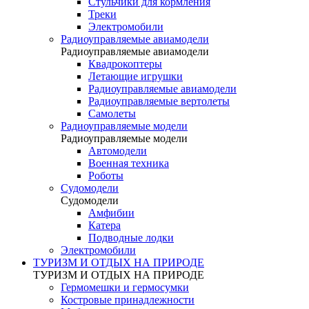
Стульчики для кормления
Треки
Электромобили
Радиоуправляемые авиамодели
Радиоуправляемые авиамодели
Квадрокоптеры
Летающие игрушки
Радиоуправляемые авиамодели
Радиоуправляемые вертолеты
Самолеты
Радиоуправляемые модели
Радиоуправляемые модели
Автомодели
Военная техника
Роботы
Судомодели
Судомодели
Амфибии
Катера
Подводные лодки
Электромобили
ТУРИЗМ И ОТДЫХ НА ПРИРОДЕ
ТУРИЗМ И ОТДЫХ НА ПРИРОДЕ
Гермомешки и гермосумки
Костровые принадлежности