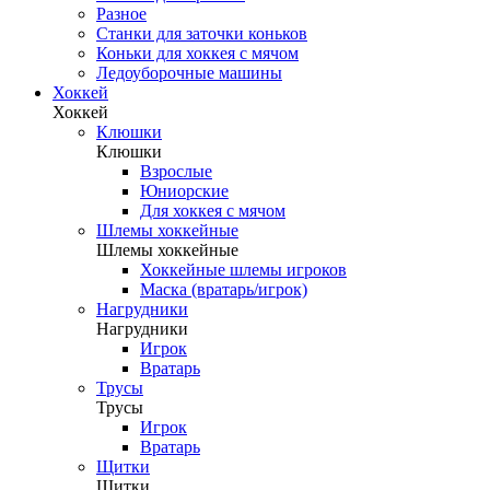
Разное
Станки для заточки коньков
Коньки для хоккея с мячом
Ледоуборочные машины
Хоккей
Хоккей
Клюшки
Клюшки
Взрослые
Юниорские
Для хоккея с мячом
Шлемы хоккейные
Шлемы хоккейные
Хоккейные шлемы игроков
Маска (вратарь/игрок)
Нагрудники
Нагрудники
Игрок
Вратарь
Трусы
Трусы
Игрок
Вратарь
Щитки
Щитки