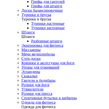
Грифы для гантелей
Грифы для штанги
Диски балансировочные
Турники и брусья
Турники и брусья
Турники настенные
Турники распорные
Штанги
Штанги
Разборные штанги
Экипировка для фитнеса
Массажеры
Мячи медицинболы
Степ-доски
Коврики и аксессуары для йоги
Упоры для отжиманий
Эспандеры
Скакалки
Гантели и бодибары
Ролики для йоги
Утяжелители
Ролики для пресса
Спортивные бутылки и шейкеры
Одежда для фитнеса
Одежда для фитнеса