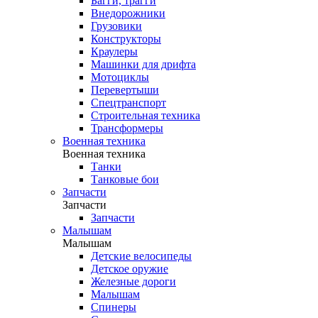
Багги, трагги
Внедорожники
Грузовики
Конструкторы
Краулеры
Машинки для дрифта
Мотоциклы
Перевертыши
Спецтранспорт
Строительная техника
Трансформеры
Военная техника
Военная техника
Танки
Танковые бои
Запчасти
Запчасти
Запчасти
Малышам
Малышам
Детские велосипеды
Детское оружие
Железные дороги
Малышам
Спинеры