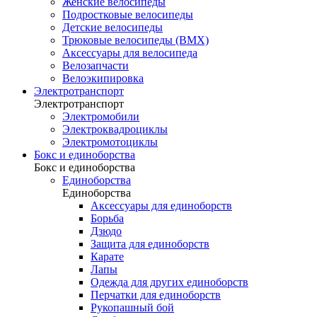
Женские велосипеды
Подростковые велосипеды
Детские велосипеды
Трюковые велосипеды (BMX)
Аксессуары для велосипеда
Велозапчасти
Велоэкипировка
Электротранспорт
Электротранспорт
Электромобили
Электроквадроциклы
Электромотоциклы
Бокс и единоборства
Бокс и единоборства
Единоборства
Единоборства
Аксессуары для единоборств
Борьба
Дзюдо
Защита для единоборств
Карате
Лапы
Одежда для других единоборств
Перчатки для единоборств
Рукопашный бой