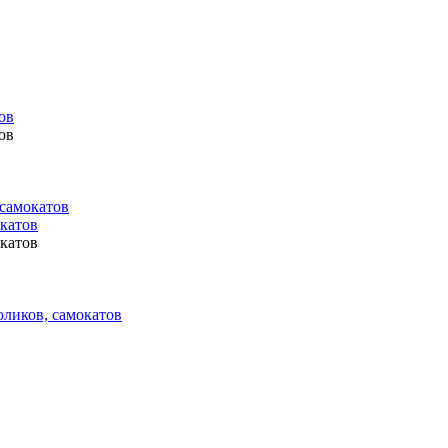
ов
ов
 самокатов
окатов
окатов
оликов, самокатов