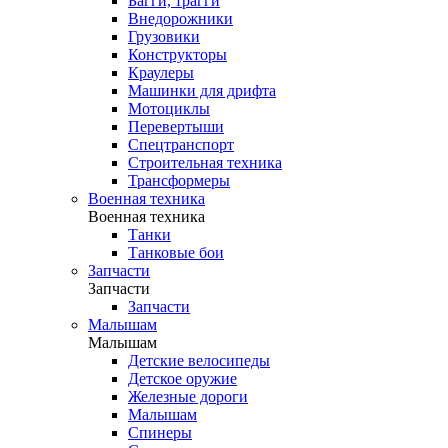
Багги, трагги
Внедорожники
Грузовики
Конструкторы
Краулеры
Машинки для дрифта
Мотоциклы
Перевертыши
Спецтранспорт
Строительная техника
Трансформеры
Военная техника
Военная техника
Танки
Танковые бои
Запчасти
Запчасти
Запчасти
Малышам
Малышам
Детские велосипеды
Детское оружие
Железные дороги
Малышам
Спинеры