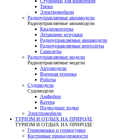
Стульчики для кормления
Треки
Электромобили
Радиоуправляемые авиамодели
Радиоуправляемые авиамодели
Квадрокоптеры
Летающие игрушки
Радиоуправляемые авиамодели
Радиоуправляемые вертолеты
Самолеты
Радиоуправляемые модели
Радиоуправляемые модели
Автомодели
Военная техника
Роботы
Судомодели
Судомодели
Амфибии
Катера
Подводные лодки
Электромобили
ТУРИЗМ И ОТДЫХ НА ПРИРОДЕ
ТУРИЗМ И ОТДЫХ НА ПРИРОДЕ
Гермомешки и гермосумки
Костровые принадлежности