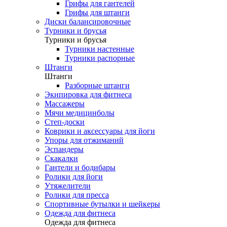
Грифы для гантелей
Грифы для штанги
Диски балансировочные
Турники и брусья
Турники и брусья
Турники настенные
Турники распорные
Штанги
Штанги
Разборные штанги
Экипировка для фитнеса
Массажеры
Мячи медицинболы
Степ-доски
Коврики и аксессуары для йоги
Упоры для отжиманий
Эспандеры
Скакалки
Гантели и бодибары
Ролики для йоги
Утяжелители
Ролики для пресса
Спортивные бутылки и шейкеры
Одежда для фитнеса
Одежда для фитнеса