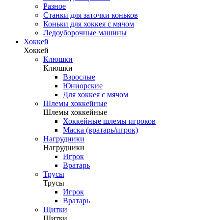
Разное
Станки для заточки коньков
Коньки для хоккея с мячом
Ледоуборочные машины
Хоккей
Хоккей
Клюшки
Клюшки
Взрослые
Юниорские
Для хоккея с мячом
Шлемы хоккейные
Шлемы хоккейные
Хоккейные шлемы игроков
Маска (вратарь/игрок)
Нагрудники
Нагрудники
Игрок
Вратарь
Трусы
Трусы
Игрок
Вратарь
Щитки
Щитки