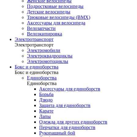
Женские велосипеды
Подростковые велосипеды
Детские велосипеды
Трюковые велосипеды (BMX)
Аксессуары для велосипеда
Велозапчасти
Велоэкипировка
Электротранспорт
Электротранспорт
Электромобили
Электроквадроциклы
Электромотоциклы
Бокс и единоборства
Бокс и единоборства
Единоборства
Единоборства
Аксессуары для единоборств
Борьба
Дзюдо
Защита для единоборств
Карате
Лапы
Одежда для других единоборств
Перчатки для единоборств
Рукопашный бой