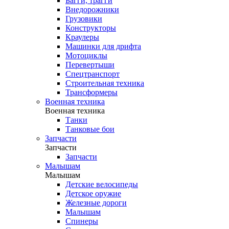
Багги, трагги
Внедорожники
Грузовики
Конструкторы
Краулеры
Машинки для дрифта
Мотоциклы
Перевертыши
Спецтранспорт
Строительная техника
Трансформеры
Военная техника
Военная техника
Танки
Танковые бои
Запчасти
Запчасти
Запчасти
Малышам
Малышам
Детские велосипеды
Детское оружие
Железные дороги
Малышам
Спинеры