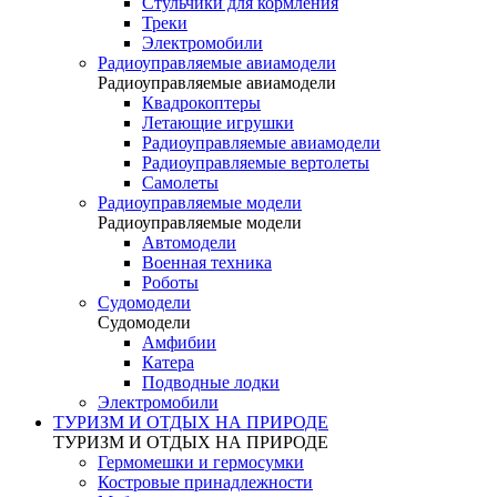
Стульчики для кормления
Треки
Электромобили
Радиоуправляемые авиамодели
Радиоуправляемые авиамодели
Квадрокоптеры
Летающие игрушки
Радиоуправляемые авиамодели
Радиоуправляемые вертолеты
Самолеты
Радиоуправляемые модели
Радиоуправляемые модели
Автомодели
Военная техника
Роботы
Судомодели
Судомодели
Амфибии
Катера
Подводные лодки
Электромобили
ТУРИЗМ И ОТДЫХ НА ПРИРОДЕ
ТУРИЗМ И ОТДЫХ НА ПРИРОДЕ
Гермомешки и гермосумки
Костровые принадлежности