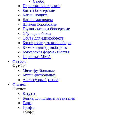
Самбо
Перчатки боксерские
Бинты боксерские
Капы / защита
Лапы / макивары
Шлемы боксерские
Груши / мешки боксерские
Обувь для бокса
Обувь для единоборств
Боксерские детские наборы
Кимоно для единоборств
Боксерская форма / шорты
Перчатки ММА
Футбол
Футбол
Мячи футбольные
Бутсы футбольные
Аксессуары / разное
Фитнес
Фитнес
Батуты
Блины для штанги и гантелей
Гири
Грифы
Грифы