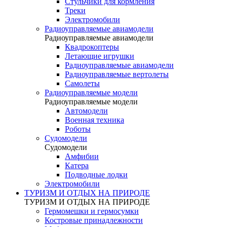
Стульчики для кормления
Треки
Электромобили
Радиоуправляемые авиамодели
Радиоуправляемые авиамодели
Квадрокоптеры
Летающие игрушки
Радиоуправляемые авиамодели
Радиоуправляемые вертолеты
Самолеты
Радиоуправляемые модели
Радиоуправляемые модели
Автомодели
Военная техника
Роботы
Судомодели
Судомодели
Амфибии
Катера
Подводные лодки
Электромобили
ТУРИЗМ И ОТДЫХ НА ПРИРОДЕ
ТУРИЗМ И ОТДЫХ НА ПРИРОДЕ
Гермомешки и гермосумки
Костровые принадлежности