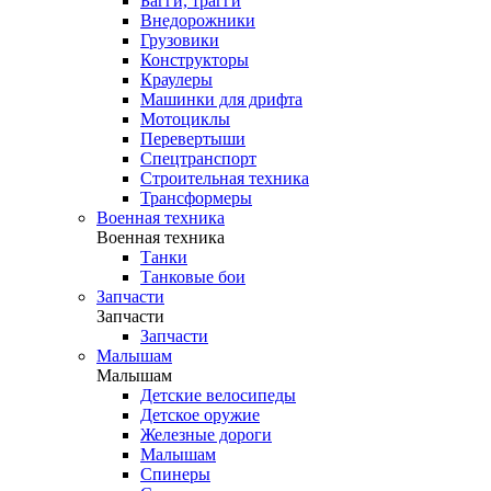
Багги, трагги
Внедорожники
Грузовики
Конструкторы
Краулеры
Машинки для дрифта
Мотоциклы
Перевертыши
Спецтранспорт
Строительная техника
Трансформеры
Военная техника
Военная техника
Танки
Танковые бои
Запчасти
Запчасти
Запчасти
Малышам
Малышам
Детские велосипеды
Детское оружие
Железные дороги
Малышам
Спинеры