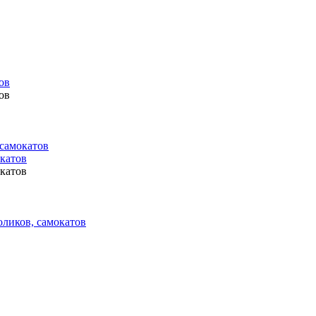
ов
ов
 самокатов
окатов
окатов
оликов, самокатов