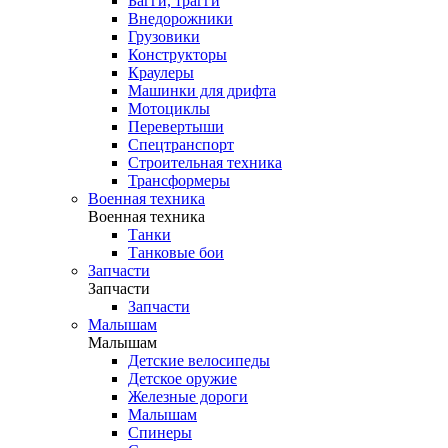
Багги, трагги
Внедорожники
Грузовики
Конструкторы
Краулеры
Машинки для дрифта
Мотоциклы
Перевертыши
Спецтранспорт
Строительная техника
Трансформеры
Военная техника
Военная техника
Танки
Танковые бои
Запчасти
Запчасти
Запчасти
Малышам
Малышам
Детские велосипеды
Детское оружие
Железные дороги
Малышам
Спинеры