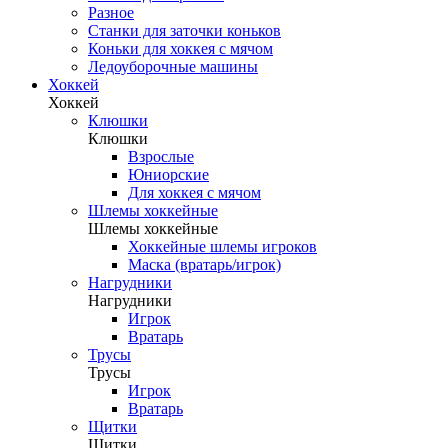
Разное
Станки для заточки коньков
Коньки для хоккея с мячом
Ледоуборочные машины
Хоккей
Хоккей
Клюшки
Клюшки
Взрослые
Юниорские
Для хоккея с мячом
Шлемы хоккейные
Шлемы хоккейные
Хоккейные шлемы игроков
Маска (вратарь/игрок)
Нагрудники
Нагрудники
Игрок
Вратарь
Трусы
Трусы
Игрок
Вратарь
Щитки
Щитки