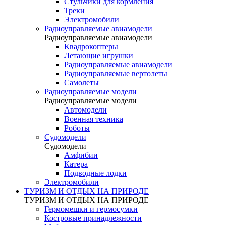
Стульчики для кормления
Треки
Электромобили
Радиоуправляемые авиамодели
Радиоуправляемые авиамодели
Квадрокоптеры
Летающие игрушки
Радиоуправляемые авиамодели
Радиоуправляемые вертолеты
Самолеты
Радиоуправляемые модели
Радиоуправляемые модели
Автомодели
Военная техника
Роботы
Судомодели
Судомодели
Амфибии
Катера
Подводные лодки
Электромобили
ТУРИЗМ И ОТДЫХ НА ПРИРОДЕ
ТУРИЗМ И ОТДЫХ НА ПРИРОДЕ
Гермомешки и гермосумки
Костровые принадлежности