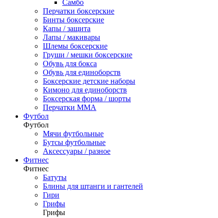
Самбо
Перчатки боксерские
Бинты боксерские
Капы / защита
Лапы / макивары
Шлемы боксерские
Груши / мешки боксерские
Обувь для бокса
Обувь для единоборств
Боксерские детские наборы
Кимоно для единоборств
Боксерская форма / шорты
Перчатки ММА
Футбол
Футбол
Мячи футбольные
Бутсы футбольные
Аксессуары / разное
Фитнес
Фитнес
Батуты
Блины для штанги и гантелей
Гири
Грифы
Грифы