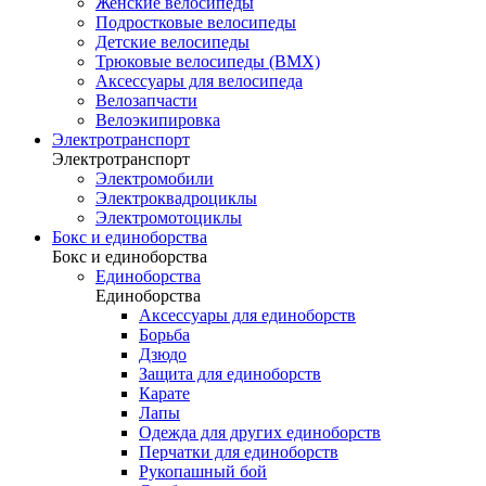
Женские велосипеды
Подростковые велосипеды
Детские велосипеды
Трюковые велосипеды (BMX)
Аксессуары для велосипеда
Велозапчасти
Велоэкипировка
Электротранспорт
Электротранспорт
Электромобили
Электроквадроциклы
Электромотоциклы
Бокс и единоборства
Бокс и единоборства
Единоборства
Единоборства
Аксессуары для единоборств
Борьба
Дзюдо
Защита для единоборств
Карате
Лапы
Одежда для других единоборств
Перчатки для единоборств
Рукопашный бой