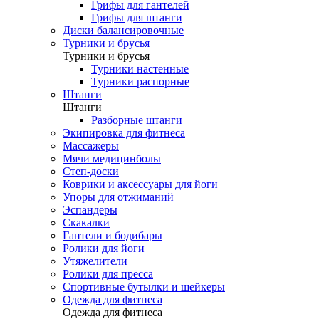
Грифы для гантелей
Грифы для штанги
Диски балансировочные
Турники и брусья
Турники и брусья
Турники настенные
Турники распорные
Штанги
Штанги
Разборные штанги
Экипировка для фитнеса
Массажеры
Мячи медицинболы
Степ-доски
Коврики и аксессуары для йоги
Упоры для отжиманий
Эспандеры
Скакалки
Гантели и бодибары
Ролики для йоги
Утяжелители
Ролики для пресса
Спортивные бутылки и шейкеры
Одежда для фитнеса
Одежда для фитнеса