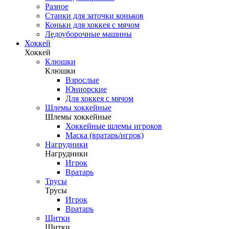
Разное
Станки для заточки коньков
Коньки для хоккея с мячом
Ледоуборочные машины
Хоккей
Хоккей
Клюшки
Клюшки
Взрослые
Юниорские
Для хоккея с мячом
Шлемы хоккейные
Шлемы хоккейные
Хоккейные шлемы игроков
Маска (вратарь/игрок)
Нагрудники
Нагрудники
Игрок
Вратарь
Трусы
Трусы
Игрок
Вратарь
Щитки
Щитки