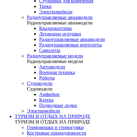
Стульчики для кормления
Треки
Электромобили
Радиоуправляемые авиамодели
Радиоуправляемые авиамодели
Квадрокоптеры
Летающие игрушки
Радиоуправляемые авиамодели
Радиоуправляемые вертолеты
Самолеты
Радиоуправляемые модели
Радиоуправляемые модели
Автомодели
Военная техника
Роботы
Судомодели
Судомодели
Амфибии
Катера
Подводные лодки
Электромобили
ТУРИЗМ И ОТДЫХ НА ПРИРОДЕ
ТУРИЗМ И ОТДЫХ НА ПРИРОДЕ
Гермомешки и гермосумки
Костровые принадлежности