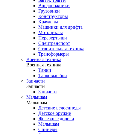
Багги, трагги
Внедорожники
Грузовики
Конструкторы
Краулеры
Машинки для дрифта
Мотоциклы
Перевертыши
Спецтранспорт
Строительная техника
Трансформеры
Военная техника
Военная техника
Танки
Танковые бои
Запчасти
Запчасти
Запчасти
Малышам
Малышам
Детские велосипеды
Детское оружие
Железные дороги
Малышам
Спинеры