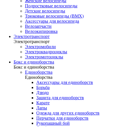
Женские велосипеды
Подростковые велосипеды
Детские велосипеды
Трюковые велосипеды (BMX)
Аксессуары для велосипеда
Велозапчасти
Велоэкипировка
Электротранспорт
Электротранспорт
Электромобили
Электроквадроциклы
Электромотоциклы
Бокс и единоборства
Бокс и единоборства
Единоборства
Единоборства
Аксессуары для единоборств
Борьба
Дзюдо
Защита для единоборств
Карате
Лапы
Одежда для других единоборств
Перчатки для единоборств
Рукопашный бой