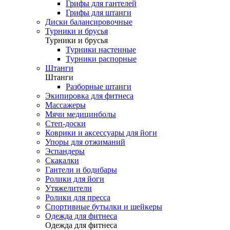
Грифы для гантелей
Грифы для штанги
Диски балансировочные
Турники и брусья
Турники и брусья
Турники настенные
Турники распорные
Штанги
Штанги
Разборные штанги
Экипировка для фитнеса
Массажеры
Мячи медицинболы
Степ-доски
Коврики и аксессуары для йоги
Упоры для отжиманий
Эспандеры
Скакалки
Гантели и бодибары
Ролики для йоги
Утяжелители
Ролики для пресса
Спортивные бутылки и шейкеры
Одежда для фитнеса
Одежда для фитнеса