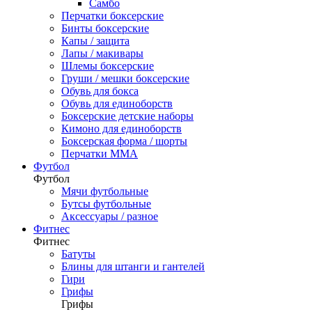
Самбо
Перчатки боксерские
Бинты боксерские
Капы / защита
Лапы / макивары
Шлемы боксерские
Груши / мешки боксерские
Обувь для бокса
Обувь для единоборств
Боксерские детские наборы
Кимоно для единоборств
Боксерская форма / шорты
Перчатки ММА
Футбол
Футбол
Мячи футбольные
Бутсы футбольные
Аксессуары / разное
Фитнес
Фитнес
Батуты
Блины для штанги и гантелей
Гири
Грифы
Грифы