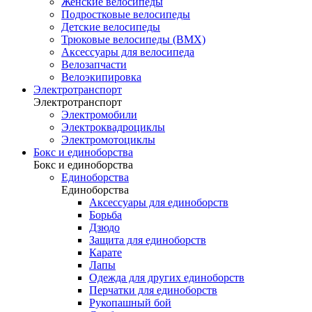
Женские велосипеды
Подростковые велосипеды
Детские велосипеды
Трюковые велосипеды (BMX)
Аксессуары для велосипеда
Велозапчасти
Велоэкипировка
Электротранспорт
Электротранспорт
Электромобили
Электроквадроциклы
Электромотоциклы
Бокс и единоборства
Бокс и единоборства
Единоборства
Единоборства
Аксессуары для единоборств
Борьба
Дзюдо
Защита для единоборств
Карате
Лапы
Одежда для других единоборств
Перчатки для единоборств
Рукопашный бой