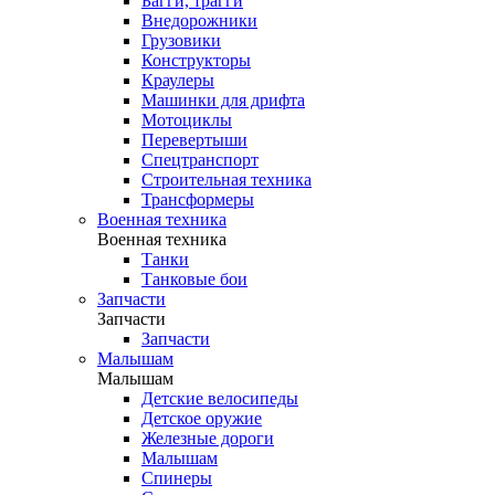
Багги, трагги
Внедорожники
Грузовики
Конструкторы
Краулеры
Машинки для дрифта
Мотоциклы
Перевертыши
Спецтранспорт
Строительная техника
Трансформеры
Военная техника
Военная техника
Танки
Танковые бои
Запчасти
Запчасти
Запчасти
Малышам
Малышам
Детские велосипеды
Детское оружие
Железные дороги
Малышам
Спинеры