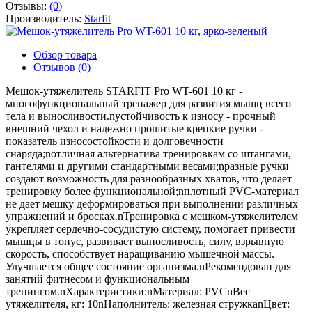
Отзывы:
(0)
Производитель:
Starfit
Обзор товара
Отзывов (0)
Мешок-утяжелитель STARFIT Pro WT-601 10 кг -
многофункциональный тренажер для развития мыщц всего
тела и выносливости.nустойчивость к износу - прочный
внешний чехол и надежно прошитые крепкие ручки -
показатель износостойкости и долговечности
снаряда;nотличная альтернатива тренировкам со штангами,
гантелями и другими стандартными весами;nразные ручки
создают возможность для разнообразных хватов, что делает
тренировку более функциональной;nплотный PVC-материал
не дает мешку деформироваться при выполнении различных
упражнений и бросках.nТренировка с мешком-утяжелителем
укрепляет сердечно-сосудистую систему, помогает привести
мышцы в тонус, развивает выносливость, силу, взрывную
скорость, способствует наращиванию мышечной массы.
Улучшается общее состояние организма.nРекомендован для
занятий фитнесом и функциональным
тренингом.nХарактеристики:nМатериал: PVCnВес
утяжелителя, кг: 10nНаполнитель: железная стружкаnЦвет: