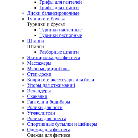
Грифы для гантелей
Грифы для штанги
Диски балансировочные
Турники и брусья
Турники и брусья
Турники настенные
Турники распорные
Штанги
Штанги
Разборные штанги
Экипировка для фитнеса
Массажеры
Мячи медицинболы
Степ-доски
Коврики и аксессуары для йоги
Упоры для отжиманий
Эспандеры
Скакалки
Гантели и бодибары
Ролики для йоги
Утяжелители
Ролики для пресса
Спортивные бутылки и шейкеры
Одежда для фитнеса
Одежда для фитнеса