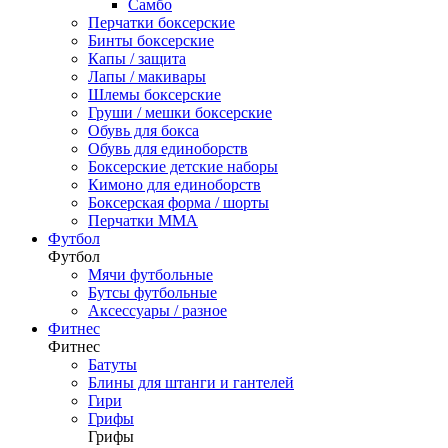
Самбо
Перчатки боксерские
Бинты боксерские
Капы / защита
Лапы / макивары
Шлемы боксерские
Груши / мешки боксерские
Обувь для бокса
Обувь для единоборств
Боксерские детские наборы
Кимоно для единоборств
Боксерская форма / шорты
Перчатки ММА
Футбол
Футбол
Мячи футбольные
Бутсы футбольные
Аксессуары / разное
Фитнес
Фитнес
Батуты
Блины для штанги и гантелей
Гири
Грифы
Грифы