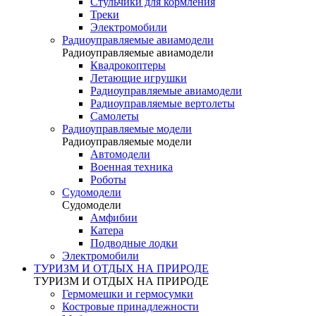
Стульчики для кормления
Треки
Электромобили
Радиоуправляемые авиамодели
Радиоуправляемые авиамодели
Квадрокоптеры
Летающие игрушки
Радиоуправляемые авиамодели
Радиоуправляемые вертолеты
Самолеты
Радиоуправляемые модели
Радиоуправляемые модели
Автомодели
Военная техника
Роботы
Судомодели
Судомодели
Амфибии
Катера
Подводные лодки
Электромобили
ТУРИЗМ И ОТДЫХ НА ПРИРОДЕ
ТУРИЗМ И ОТДЫХ НА ПРИРОДЕ
Гермомешки и гермосумки
Костровые принадлежности