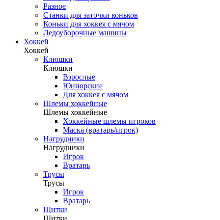
Разное
Станки для заточки коньков
Коньки для хоккея с мячом
Ледоуборочные машины
Хоккей
Хоккей
Клюшки
Клюшки
Взрослые
Юниорские
Для хоккея с мячом
Шлемы хоккейные
Шлемы хоккейные
Хоккейные шлемы игроков
Маска (вратарь/игрок)
Нагрудники
Нагрудники
Игрок
Вратарь
Трусы
Трусы
Игрок
Вратарь
Щитки
Щитки