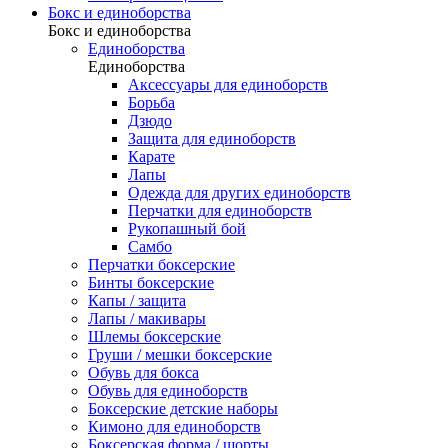
Бокс и единоборства
Бокс и единоборства
Единоборства
Единоборства
Аксессуары для единоборств
Борьба
Дзюдо
Защита для единоборств
Карате
Лапы
Одежда для других единоборств
Перчатки для единоборств
Рукопашный бой
Самбо
Перчатки боксерские
Бинты боксерские
Капы / защита
Лапы / макивары
Шлемы боксерские
Груши / мешки боксерские
Обувь для бокса
Обувь для единоборств
Боксерские детские наборы
Кимоно для единоборств
Боксерская форма / шорты