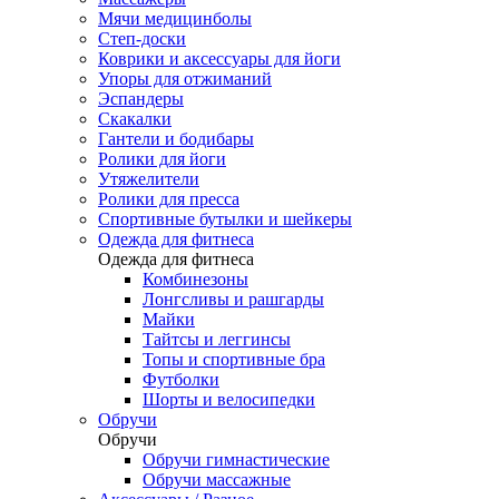
Мячи медицинболы
Степ-доски
Коврики и аксессуары для йоги
Упоры для отжиманий
Эспандеры
Скакалки
Гантели и бодибары
Ролики для йоги
Утяжелители
Ролики для пресса
Спортивные бутылки и шейкеры
Одежда для фитнеса
Одежда для фитнеса
Комбинезоны
Лонгсливы и рашгарды
Майки
Тайтсы и леггинсы
Топы и спортивные бра
Футболки
Шорты и велосипедки
Обручи
Обручи
Обручи гимнастические
Обручи массажные