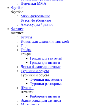
Перчатки ММА
Футбол
Футбол
Мячи футбольные
Бутсы футбольные
Аксессуары / разное
Фитнес
Фитнес
Батуты
Блины для штанги и гантелей
Гири
Грифы
Грифы
Грифы для гантелей
Грифы для штанги
Диски балансировочные
Турники и брусья
Турники и брусья
Турники настенные
Турники распорные
Штанги
Штанги
Разборные штанги
Экипировка для фитнеса
Массажеры