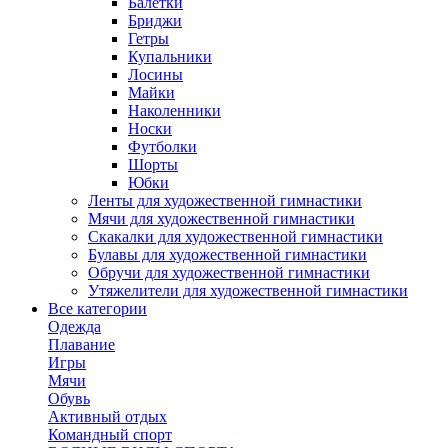
Балетки
Бриджи
Гетры
Купальники
Лосины
Майки
Наколенники
Носки
Футболки
Шорты
Юбки
Ленты для художественной гимнастики
Мячи для художественной гимнастики
Скакалки для художественной гимнастики
Булавы для художественной гимнастики
Обручи для художественной гимнастики
Утяжелители для художественной гимнастики
Все категории
Одежда
Плавание
Игры
Мячи
Обувь
Активный отдых
Командный спорт