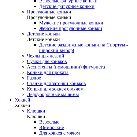
Взрослые фигурные коньки
Детские фигурные коньки
Прогулочные коньки
Прогулочные коньки
Мужские прогулочные коньки
Женские прогулочные коньки
Детские коньки
Детские коньки
Детские раздвижные коньки на Спортум -
широкий выбор!
Чехлы для лезвий
Сумки для коньков
Ассистенты (помощники) фигуриста
Коньки для проката
Разное
Станки для заточки коньков
Коньки для хоккея с мячом
Ледоуборочные машины
Хоккей
Хоккей
Клюшки
Клюшки
Взрослые
Юниорские
Для хоккея с мячом