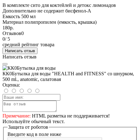
В комплекте
сито для коктейлей и детокс лимонадов
Дополнительно
не содержит бисфенол-А
Емкость
500 мл
Материал
полипропилен (емкость, крышка)
180р.
Отзывов
0
0
/ 5
средний рейтинг товара
Написать отзыв
Написать отзыв
КК0Бутылка для воды "HEALTH and FITNESS" со шнурком,
500 ml., anatomic, салатовая
Оценка:
Примечание:
HTML разметка не поддерживается!
Используйте обычный текст.
Защита от роботов
Введите код в поле ниже