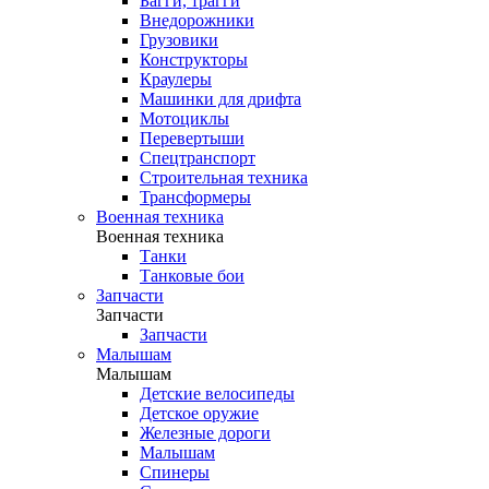
Багги, трагги
Внедорожники
Грузовики
Конструкторы
Краулеры
Машинки для дрифта
Мотоциклы
Перевертыши
Спецтранспорт
Строительная техника
Трансформеры
Военная техника
Военная техника
Танки
Танковые бои
Запчасти
Запчасти
Запчасти
Малышам
Малышам
Детские велосипеды
Детское оружие
Железные дороги
Малышам
Спинеры