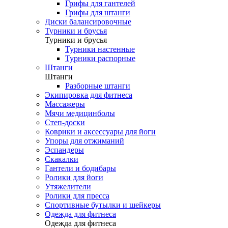
Грифы для гантелей
Грифы для штанги
Диски балансировочные
Турники и брусья
Турники и брусья
Турники настенные
Турники распорные
Штанги
Штанги
Разборные штанги
Экипировка для фитнеса
Массажеры
Мячи медицинболы
Степ-доски
Коврики и аксессуары для йоги
Упоры для отжиманий
Эспандеры
Скакалки
Гантели и бодибары
Ролики для йоги
Утяжелители
Ролики для пресса
Спортивные бутылки и шейкеры
Одежда для фитнеса
Одежда для фитнеса