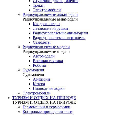
Стульчики для кормления
Треки
Электромобили
Радиоуправляемые авиамодели
Радиоуправляемые авиамодели
Квадрокоптеры
Летающие игрушки
Радиоуправляемые авиамодели
Радиоуправляемые вертолеты
Самолеты
Радиоуправляемые модели
Радиоуправляемые модели
Автомодели
Военная техника
Роботы
Судомодели
Судомодели
Амфибии
Катера
Подводные лодки
Электромобили
ТУРИЗМ И ОТДЫХ НА ПРИРОДЕ
ТУРИЗМ И ОТДЫХ НА ПРИРОДЕ
Гермомешки и гермосумки
Костровые принадлежности