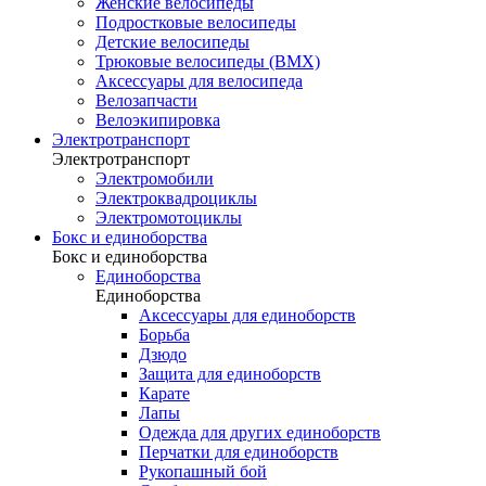
Женские велосипеды
Подростковые велосипеды
Детские велосипеды
Трюковые велосипеды (BMX)
Аксессуары для велосипеда
Велозапчасти
Велоэкипировка
Электротранспорт
Электротранспорт
Электромобили
Электроквадроциклы
Электромотоциклы
Бокс и единоборства
Бокс и единоборства
Единоборства
Единоборства
Аксессуары для единоборств
Борьба
Дзюдо
Защита для единоборств
Карате
Лапы
Одежда для других единоборств
Перчатки для единоборств
Рукопашный бой