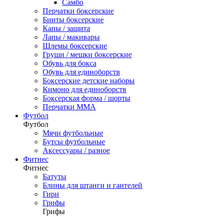
Самбо
Перчатки боксерские
Бинты боксерские
Капы / защита
Лапы / макивары
Шлемы боксерские
Груши / мешки боксерские
Обувь для бокса
Обувь для единоборств
Боксерские детские наборы
Кимоно для единоборств
Боксерская форма / шорты
Перчатки ММА
Футбол
Футбол
Мячи футбольные
Бутсы футбольные
Аксессуары / разное
Фитнес
Фитнес
Батуты
Блины для штанги и гантелей
Гири
Грифы
Грифы