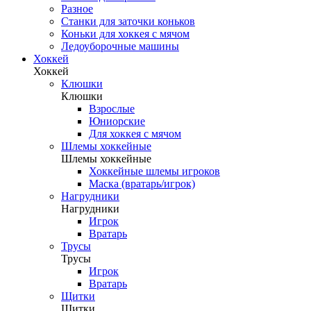
Разное
Станки для заточки коньков
Коньки для хоккея с мячом
Ледоуборочные машины
Хоккей
Хоккей
Клюшки
Клюшки
Взрослые
Юниорские
Для хоккея с мячом
Шлемы хоккейные
Шлемы хоккейные
Хоккейные шлемы игроков
Маска (вратарь/игрок)
Нагрудники
Нагрудники
Игрок
Вратарь
Трусы
Трусы
Игрок
Вратарь
Щитки
Щитки