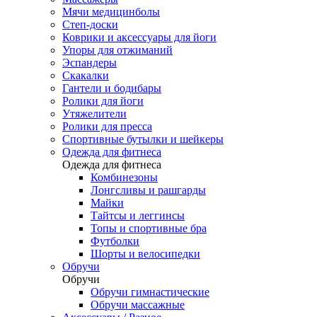
Мячи медицинболы
Степ-доски
Коврики и аксессуары для йоги
Упоры для отжиманий
Эспандеры
Скакалки
Гантели и бодибары
Ролики для йоги
Утяжелители
Ролики для пресса
Спортивные бутылки и шейкеры
Одежда для фитнеса
Одежда для фитнеса
Комбинезоны
Лонгсливы и рашгарды
Майки
Тайтсы и леггинсы
Топы и спортивные бра
Футболки
Шорты и велосипедки
Обручи
Обручи
Обручи гимнастические
Обручи массажные