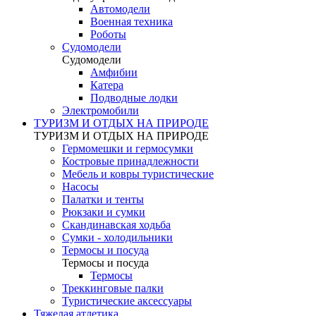
Автомодели
Военная техника
Роботы
Судомодели
Судомодели
Амфибии
Катера
Подводные лодки
Электромобили
ТУРИЗМ И ОТДЫХ НА ПРИРОДЕ
ТУРИЗМ И ОТДЫХ НА ПРИРОДЕ
Гермомешки и гермосумки
Костровые принадлежности
Мебель и ковры туристические
Насосы
Палатки и тенты
Рюкзаки и сумки
Скандинавская ходьба
Сумки - холодильники
Термосы и посуда
Термосы и посуда
Термосы
Треккинговые палки
Туристические аксессуары
Тяжелая атлетика