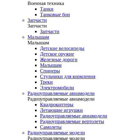
Военная техника
Танки
Танковые бои
Запчасти
Запчасти
Запчасти
Малышам
Малышам
Детские велосипеды
Детское оружие
Железные дороги
Малышам
Спинеры
Стульчики для кормления
Треки
Электромобили
Радиоуправляемые авиамодели
Радиоуправляемые авиамодели
Квадрокоптеры
Летающие игрушки
Радиоуправляемые авиамодели
Радиоуправляемые вертолеты
Самолеты
Радиоуправляемые модели
Радиоуправляемые модели