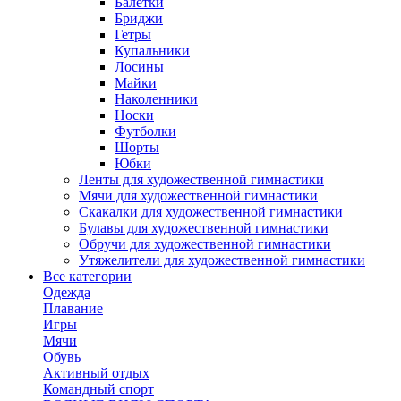
Балетки
Бриджи
Гетры
Купальники
Лосины
Майки
Наколенники
Носки
Футболки
Шорты
Юбки
Ленты для художественной гимнастики
Мячи для художественной гимнастики
Скакалки для художественной гимнастики
Булавы для художественной гимнастики
Обручи для художественной гимнастики
Утяжелители для художественной гимнастики
Все категории
Одежда
Плавание
Игры
Мячи
Обувь
Активный отдых
Командный спорт