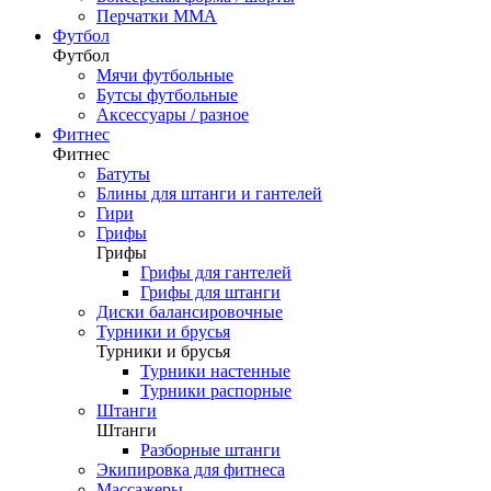
Перчатки ММА
Футбол
Футбол
Мячи футбольные
Бутсы футбольные
Аксессуары / разное
Фитнес
Фитнес
Батуты
Блины для штанги и гантелей
Гири
Грифы
Грифы
Грифы для гантелей
Грифы для штанги
Диски балансировочные
Турники и брусья
Турники и брусья
Турники настенные
Турники распорные
Штанги
Штанги
Разборные штанги
Экипировка для фитнеса
Массажеры