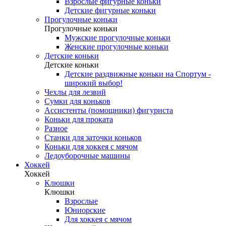
Взрослые фигурные коньки
Детские фигурные коньки
Прогулочные коньки
Прогулочные коньки
Мужские прогулочные коньки
Женские прогулочные коньки
Детские коньки
Детские коньки
Детские раздвижные коньки на Спортум -
широкий выбор!
Чехлы для лезвий
Сумки для коньков
Ассистенты (помощники) фигуриста
Коньки для проката
Разное
Станки для заточки коньков
Коньки для хоккея с мячом
Ледоуборочные машины
Хоккей
Хоккей
Клюшки
Клюшки
Взрослые
Юниорские
Для хоккея с мячом