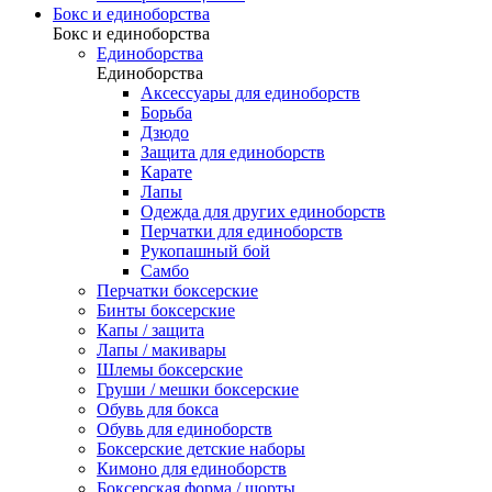
Бокс и единоборства
Бокс и единоборства
Единоборства
Единоборства
Аксессуары для единоборств
Борьба
Дзюдо
Защита для единоборств
Карате
Лапы
Одежда для других единоборств
Перчатки для единоборств
Рукопашный бой
Самбо
Перчатки боксерские
Бинты боксерские
Капы / защита
Лапы / макивары
Шлемы боксерские
Груши / мешки боксерские
Обувь для бокса
Обувь для единоборств
Боксерские детские наборы
Кимоно для единоборств
Боксерская форма / шорты