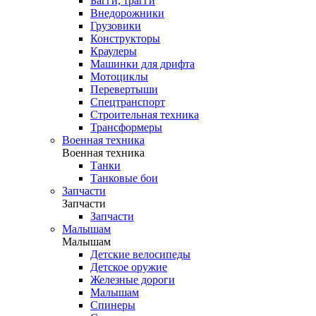
Багги, трагги
Внедорожники
Грузовики
Конструкторы
Краулеры
Машинки для дрифта
Мотоциклы
Перевертыши
Спецтранспорт
Строительная техника
Трансформеры
Военная техника
Военная техника
Танки
Танковые бои
Запчасти
Запчасти
Запчасти
Малышам
Малышам
Детские велосипеды
Детское оружие
Железные дороги
Малышам
Спинеры