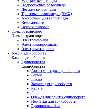
Женские велосипеды
Подростковые велосипеды
Детские велосипеды
Трюковые велосипеды (BMX)
Аксессуары для велосипеда
Велозапчасти
Велоэкипировка
Электротранспорт
Электротранспорт
Электромобили
Электроквадроциклы
Электромотоциклы
Бокс и единоборства
Бокс и единоборства
Единоборства
Единоборства
Аксессуары для единоборств
Борьба
Дзюдо
Защита для единоборств
Карате
Лапы
Одежда для других единоборств
Перчатки для единоборств
Рукопашный бой