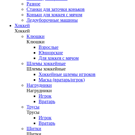
Разное
Станки для заточки коньков
Коньки для хоккея с мячом
Ледоуборочные машины
Хоккей
Хоккей
Клюшки
Клюшки
Взрослые
Юниорские
Для хоккея с мячом
Шлемы хоккейные
Шлемы хоккейные
Хоккейные шлемы игроков
Маска (вратарь/игрок)
Нагрудники
Нагрудники
Игрок
Вратарь
Трусы
Трусы
Игрок
Вратарь
Щитки
Щитки