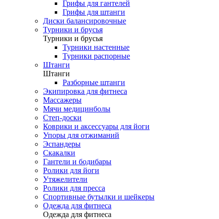
Грифы для гантелей
Грифы для штанги
Диски балансировочные
Турники и брусья
Турники и брусья
Турники настенные
Турники распорные
Штанги
Штанги
Разборные штанги
Экипировка для фитнеса
Массажеры
Мячи медицинболы
Степ-доски
Коврики и аксессуары для йоги
Упоры для отжиманий
Эспандеры
Скакалки
Гантели и бодибары
Ролики для йоги
Утяжелители
Ролики для пресса
Спортивные бутылки и шейкеры
Одежда для фитнеса
Одежда для фитнеса