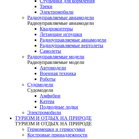
Стульчики для кормления
Треки
Электромобили
Радиоуправляемые авиамодели
Радиоуправляемые авиамодели
Квадрокоптеры
Летающие игрушки
Радиоуправляемые авиамодели
Радиоуправляемые вертолеты
Самолеты
Радиоуправляемые модели
Радиоуправляемые модели
Автомодели
Военная техника
Роботы
Судомодели
Судомодели
Амфибии
Катера
Подводные лодки
Электромобили
ТУРИЗМ И ОТДЫХ НА ПРИРОДЕ
ТУРИЗМ И ОТДЫХ НА ПРИРОДЕ
Гермомешки и гермосумки
Костровые принадлежности