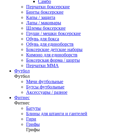
Самбо
Перчатки боксерские
Бинты боксерские
Капы / защита
Лапы / макивары
Шлемы боксерские
Груши / мешки боксерские
Обувь для бокса
Обувь для единоборств
Боксерские детские наборы
Кимоно для единоборств
Боксерская форма / шорты
Перчатки ММА
Футбол
Футбол
Мячи футбольные
Бутсы футбольные
Аксессуары / разное
Фитнес
Фитнес
Батуты
Блины для штанги и гантелей
Гири
Грифы
Грифы