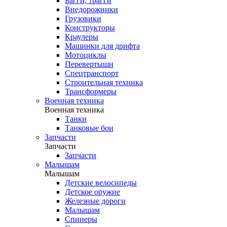
Багги, трагги
Внедорожники
Грузовики
Конструкторы
Краулеры
Машинки для дрифта
Мотоциклы
Перевертыши
Спецтранспорт
Строительная техника
Трансформеры
Военная техника
Военная техника
Танки
Танковые бои
Запчасти
Запчасти
Запчасти
Малышам
Малышам
Детские велосипеды
Детское оружие
Железные дороги
Малышам
Спинеры