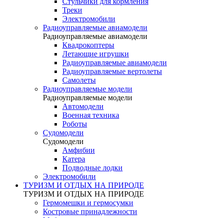
Стульчики для кормления
Треки
Электромобили
Радиоуправляемые авиамодели
Радиоуправляемые авиамодели
Квадрокоптеры
Летающие игрушки
Радиоуправляемые авиамодели
Радиоуправляемые вертолеты
Самолеты
Радиоуправляемые модели
Радиоуправляемые модели
Автомодели
Военная техника
Роботы
Судомодели
Судомодели
Амфибии
Катера
Подводные лодки
Электромобили
ТУРИЗМ И ОТДЫХ НА ПРИРОДЕ
ТУРИЗМ И ОТДЫХ НА ПРИРОДЕ
Гермомешки и гермосумки
Костровые принадлежности