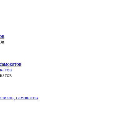
ов
ов
 самокатов
окатов
окатов
оликов, самокатов