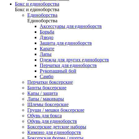
Бокс и единоборства
Бокс и единоборства
Единоборства
Единоборства
Аксессуары для единоборств
Борьба
Дзюдо
Защита для единоборств
Карате
Лапы
Одежда для других единоборств
Перчатки для единоборств
Рукопашный бой
Самбо
Перчатки боксерские
Бинты боксерские
Капы / защита
Лапы / макивары
Шлемы боксерские
Груши / мешки боксерские
Обувь для бокса
Обувь для единоборств
Боксерские детские наборы
Кимоно для единоборств
Боксерская форма / шорты