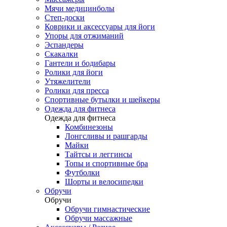
Мячи медицинболы
Степ-доски
Коврики и аксессуары для йоги
Упоры для отжиманий
Эспандеры
Скакалки
Гантели и бодибары
Ролики для йоги
Утяжелители
Ролики для пресса
Спортивные бутылки и шейкеры
Одежда для фитнеса
Одежда для фитнеса
Комбинезоны
Лонгсливы и рашгарды
Майки
Тайтсы и леггинсы
Топы и спортивные бра
Футболки
Шорты и велосипедки
Обручи
Обручи
Обручи гимнастические
Обручи массажные