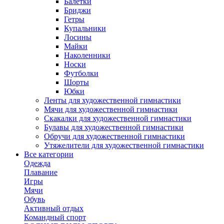
Балетки
Бриджи
Гетры
Купальники
Лосины
Майки
Наколенники
Носки
Футболки
Шорты
Юбки
Ленты для художественной гимнастики
Мячи для художественной гимнастики
Скакалки для художественной гимнастики
Булавы для художественной гимнастики
Обручи для художественной гимнастики
Утяжелители для художественной гимнастики
Все категории
Одежда
Плавание
Игры
Мячи
Обувь
Активный отдых
Командный спорт