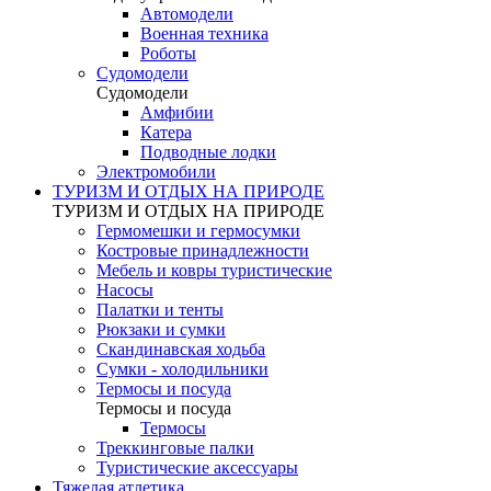
Автомодели
Военная техника
Роботы
Судомодели
Судомодели
Амфибии
Катера
Подводные лодки
Электромобили
ТУРИЗМ И ОТДЫХ НА ПРИРОДЕ
ТУРИЗМ И ОТДЫХ НА ПРИРОДЕ
Гермомешки и гермосумки
Костровые принадлежности
Мебель и ковры туристические
Насосы
Палатки и тенты
Рюкзаки и сумки
Скандинавская ходьба
Сумки - холодильники
Термосы и посуда
Термосы и посуда
Термосы
Треккинговые палки
Туристические аксессуары
Тяжелая атлетика