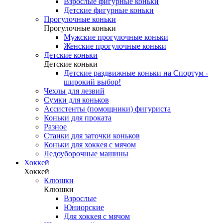
Взрослые фигурные коньки
Детские фигурные коньки
Прогулочные коньки
Прогулочные коньки
Мужские прогулочные коньки
Женские прогулочные коньки
Детские коньки
Детские коньки
Детские раздвижные коньки на Спортум -
широкий выбор!
Чехлы для лезвий
Сумки для коньков
Ассистенты (помощники) фигуриста
Коньки для проката
Разное
Станки для заточки коньков
Коньки для хоккея с мячом
Ледоуборочные машины
Хоккей
Хоккей
Клюшки
Клюшки
Взрослые
Юниорские
Для хоккея с мячом