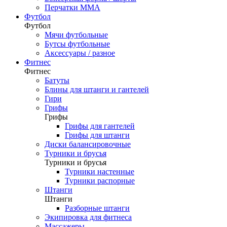
Перчатки ММА
Футбол
Футбол
Мячи футбольные
Бутсы футбольные
Аксессуары / разное
Фитнес
Фитнес
Батуты
Блины для штанги и гантелей
Гири
Грифы
Грифы
Грифы для гантелей
Грифы для штанги
Диски балансировочные
Турники и брусья
Турники и брусья
Турники настенные
Турники распорные
Штанги
Штанги
Разборные штанги
Экипировка для фитнеса
Массажеры