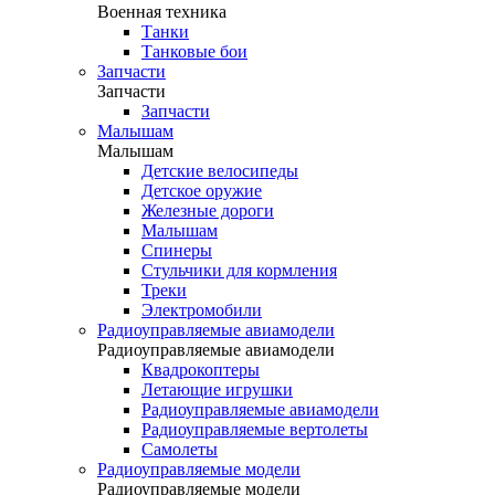
Военная техника
Танки
Танковые бои
Запчасти
Запчасти
Запчасти
Малышам
Малышам
Детские велосипеды
Детское оружие
Железные дороги
Малышам
Спинеры
Стульчики для кормления
Треки
Электромобили
Радиоуправляемые авиамодели
Радиоуправляемые авиамодели
Квадрокоптеры
Летающие игрушки
Радиоуправляемые авиамодели
Радиоуправляемые вертолеты
Самолеты
Радиоуправляемые модели
Радиоуправляемые модели