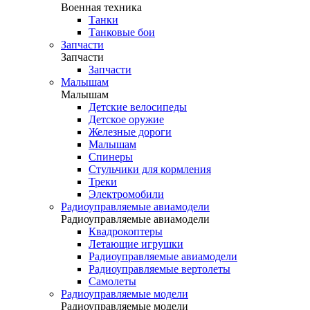
Военная техника
Танки
Танковые бои
Запчасти
Запчасти
Запчасти
Малышам
Малышам
Детские велосипеды
Детское оружие
Железные дороги
Малышам
Спинеры
Стульчики для кормления
Треки
Электромобили
Радиоуправляемые авиамодели
Радиоуправляемые авиамодели
Квадрокоптеры
Летающие игрушки
Радиоуправляемые авиамодели
Радиоуправляемые вертолеты
Самолеты
Радиоуправляемые модели
Радиоуправляемые модели