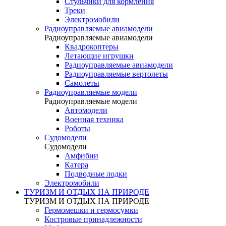
Стульчики для кормления
Треки
Электромобили
Радиоуправляемые авиамодели
Радиоуправляемые авиамодели
Квадрокоптеры
Летающие игрушки
Радиоуправляемые авиамодели
Радиоуправляемые вертолеты
Самолеты
Радиоуправляемые модели
Радиоуправляемые модели
Автомодели
Военная техника
Роботы
Судомодели
Судомодели
Амфибии
Катера
Подводные лодки
Электромобили
ТУРИЗМ И ОТДЫХ НА ПРИРОДЕ
ТУРИЗМ И ОТДЫХ НА ПРИРОДЕ
Гермомешки и гермосумки
Костровые принадлежности