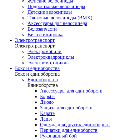
Женские велосипеды
Подростковые велосипеды
Детские велосипеды
Трюковые велосипеды (BMX)
Аксессуары для велосипеда
Велозапчасти
Велоэкипировка
Электротранспорт
Электротранспорт
Электромобили
Электроквадроциклы
Электромотоциклы
Бокс и единоборства
Бокс и единоборства
Единоборства
Единоборства
Аксессуары для единоборств
Борьба
Дзюдо
Защита для единоборств
Карате
Лапы
Одежда для других единоборств
Перчатки для единоборств
Рукопашный бой