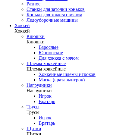
Разное
Станки для заточки коньков
Коньки для хоккея с мячом
Ледоуборочные машины
Хоккей
Хоккей
Клюшки
Клюшки
Взрослые
Юниорские
Для хоккея с мячом
Шлемы хоккейные
Шлемы хоккейные
Хоккейные шлемы игроков
Маска (вратарь/игрок)
Нагрудники
Нагрудники
Игрок
Вратарь
Трусы
Трусы
Игрок
Вратарь
Щитки
Щитки