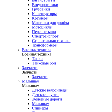
Багги, трагги
Внедорожники
Грузовики
Конструкторы
Краулеры
Машинки для дрифта
Мотоциклы
Перевертыши
Спецтранспорт
Строительная техника
Трансформеры
Военная техника
Военная техника
Танки
Танковые бои
Запчасти
Запчасти
Запчасти
Малышам
Малышам
Детские велосипеды
Детское оружие
Железные дороги
Малышам
Спинеры