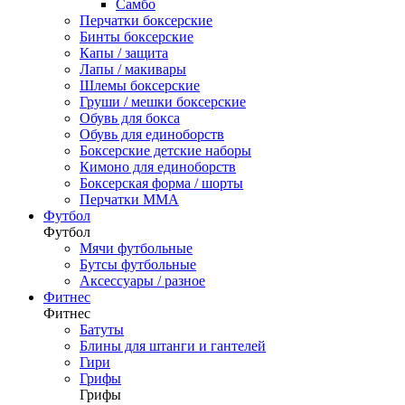
Самбо
Перчатки боксерские
Бинты боксерские
Капы / защита
Лапы / макивары
Шлемы боксерские
Груши / мешки боксерские
Обувь для бокса
Обувь для единоборств
Боксерские детские наборы
Кимоно для единоборств
Боксерская форма / шорты
Перчатки ММА
Футбол
Футбол
Мячи футбольные
Бутсы футбольные
Аксессуары / разное
Фитнес
Фитнес
Батуты
Блины для штанги и гантелей
Гири
Грифы
Грифы