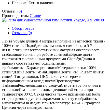
Наличие:
Есть в наличии
Отзывы:
(0)
Производитель:
Chanté
Обзор товара
Отзывов (0)
Лента Voyage длиной 4 метра выполнена из атласной ткани -
100% сатина. Подойдет самым юным гимнасткам 5-7
лет.nЛегкий неэлектростатичный материал обеспечивает
стабильные волны при работе с лентой;nЯркие цвета
сочетаются с остальными предметами Chanté;nДлина и
ширина соответствуют официальным
требованиям.nХарактеристики:nМатериал ленты: 100%
сатинnДлина ленты, м: 4nШирина ленты, см: 5nЦвет ленты:
синийnТип упаковки: ПВХ пакет с хенгером и
информационным вкладышемnПроизводство:
ТайваньnРекомендации по уходу:nСтирать вручную или в
стиральной машине в режиме деликатной стирки при
температуре 30°С. Сухая чистка также применима.nПосле
стирки рекомендуется накрахмалить ленту и обработать
антистатиком.nГладить при температуре 140-160 градусов
Цельсия через влажную ткань.