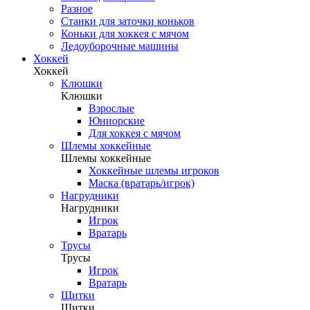
Разное
Станки для заточки коньков
Коньки для хоккея с мячом
Ледоуборочные машины
Хоккей
Хоккей
Клюшки
Клюшки
Взрослые
Юниорские
Для хоккея с мячом
Шлемы хоккейные
Шлемы хоккейные
Хоккейные шлемы игроков
Маска (вратарь/игрок)
Нагрудники
Нагрудники
Игрок
Вратарь
Трусы
Трусы
Игрок
Вратарь
Щитки
Щитки