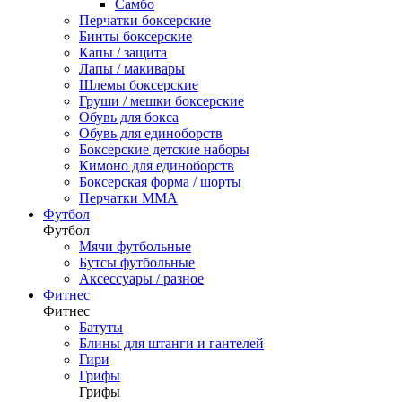
Самбо
Перчатки боксерские
Бинты боксерские
Капы / защита
Лапы / макивары
Шлемы боксерские
Груши / мешки боксерские
Обувь для бокса
Обувь для единоборств
Боксерские детские наборы
Кимоно для единоборств
Боксерская форма / шорты
Перчатки ММА
Футбол
Футбол
Мячи футбольные
Бутсы футбольные
Аксессуары / разное
Фитнес
Фитнес
Батуты
Блины для штанги и гантелей
Гири
Грифы
Грифы