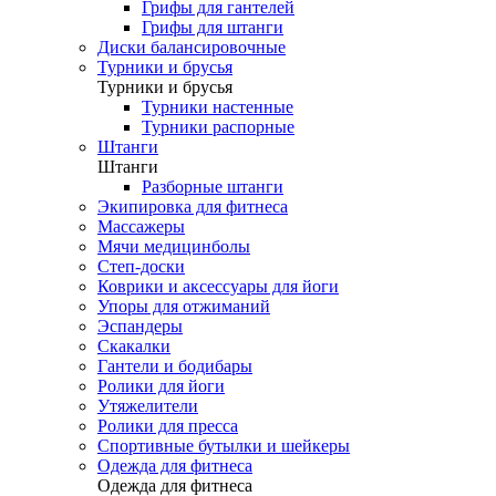
Грифы для гантелей
Грифы для штанги
Диски балансировочные
Турники и брусья
Турники и брусья
Турники настенные
Турники распорные
Штанги
Штанги
Разборные штанги
Экипировка для фитнеса
Массажеры
Мячи медицинболы
Степ-доски
Коврики и аксессуары для йоги
Упоры для отжиманий
Эспандеры
Скакалки
Гантели и бодибары
Ролики для йоги
Утяжелители
Ролики для пресса
Спортивные бутылки и шейкеры
Одежда для фитнеса
Одежда для фитнеса