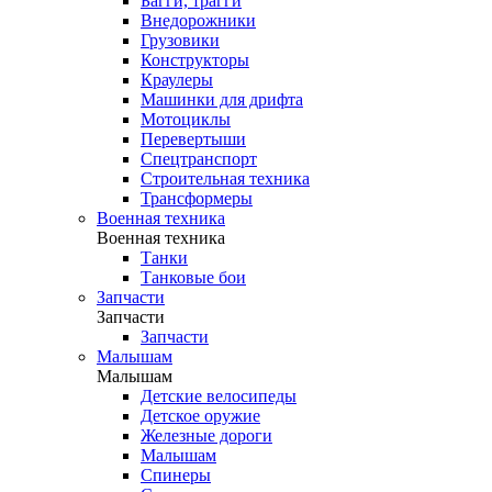
Багги, трагги
Внедорожники
Грузовики
Конструкторы
Краулеры
Машинки для дрифта
Мотоциклы
Перевертыши
Спецтранспорт
Строительная техника
Трансформеры
Военная техника
Военная техника
Танки
Танковые бои
Запчасти
Запчасти
Запчасти
Малышам
Малышам
Детские велосипеды
Детское оружие
Железные дороги
Малышам
Спинеры