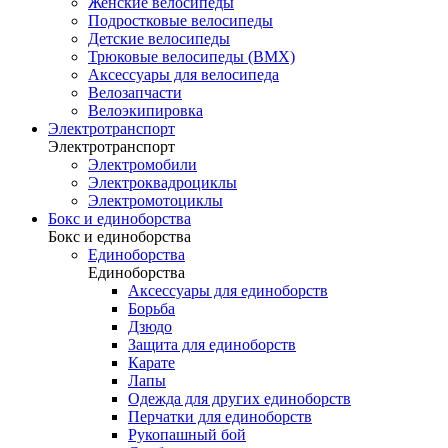
Женские велосипеды
Подростковые велосипеды
Детские велосипеды
Трюковые велосипеды (BMX)
Аксессуары для велосипеда
Велозапчасти
Велоэкипировка
Электротранспорт
Электротранспорт
Электромобили
Электроквадроциклы
Электромотоциклы
Бокс и единоборства
Бокс и единоборства
Единоборства
Единоборства
Аксессуары для единоборств
Борьба
Дзюдо
Защита для единоборств
Карате
Лапы
Одежда для других единоборств
Перчатки для единоборств
Рукопашный бой