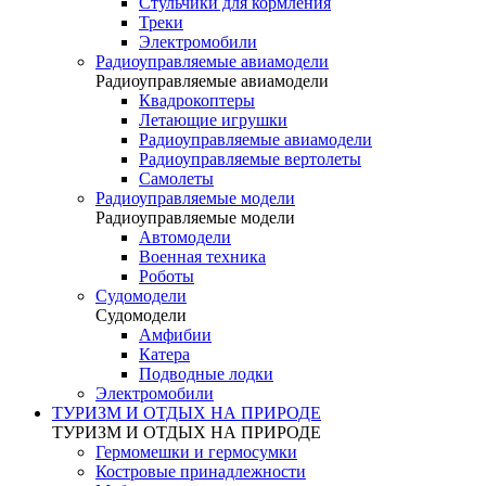
Стульчики для кормления
Треки
Электромобили
Радиоуправляемые авиамодели
Радиоуправляемые авиамодели
Квадрокоптеры
Летающие игрушки
Радиоуправляемые авиамодели
Радиоуправляемые вертолеты
Самолеты
Радиоуправляемые модели
Радиоуправляемые модели
Автомодели
Военная техника
Роботы
Судомодели
Судомодели
Амфибии
Катера
Подводные лодки
Электромобили
ТУРИЗМ И ОТДЫХ НА ПРИРОДЕ
ТУРИЗМ И ОТДЫХ НА ПРИРОДЕ
Гермомешки и гермосумки
Костровые принадлежности