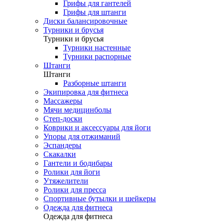
Грифы для гантелей
Грифы для штанги
Диски балансировочные
Турники и брусья
Турники и брусья
Турники настенные
Турники распорные
Штанги
Штанги
Разборные штанги
Экипировка для фитнеса
Массажеры
Мячи медицинболы
Степ-доски
Коврики и аксессуары для йоги
Упоры для отжиманий
Эспандеры
Скакалки
Гантели и бодибары
Ролики для йоги
Утяжелители
Ролики для пресса
Спортивные бутылки и шейкеры
Одежда для фитнеса
Одежда для фитнеса