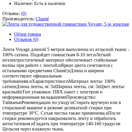
Наличие:
Есть в наличии
Отзывы:
(0)
Производитель:
Chanté
Обзор товара
Отзывов (0)
Лента Voyage длиной 5 метров выполнена из атласной ткани -
100% сатина. Подойдет гимнасткам 8-10 лет.nЛегкий
неэлектростатичный материал обеспечивает стабильные
волны при работе с лентой;nЯркие цвета сочетаются с
остальными предметами Chanté;nДлина и ширина
соответствуют официальным
требованиям.nХарактеристики:nМатериал ленты: 100%
сатинnДлина ленты, м: 5nШирина ленты, см: 5nЦвет ленты:
красныйnТип упаковки: ПВХ пакет с хенгером и
информационным вкладышемnПроизводство:
ТайваньnРекомендации по уходу:nСтирать вручную или в
стиральной машине в режиме деликатной стирки при
температуре 30°С. Сухая чистка также применима.nПосле
стирки рекомендуется накрахмалить ленту и обработать
антистатиком.nГладить при температуре 140-160 градусов
Цельсия через влажную ткань.