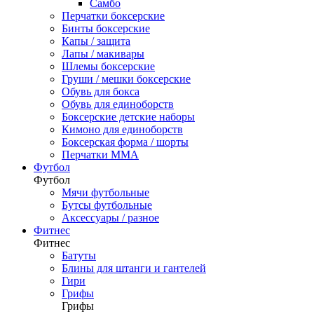
Самбо
Перчатки боксерские
Бинты боксерские
Капы / защита
Лапы / макивары
Шлемы боксерские
Груши / мешки боксерские
Обувь для бокса
Обувь для единоборств
Боксерские детские наборы
Кимоно для единоборств
Боксерская форма / шорты
Перчатки ММА
Футбол
Футбол
Мячи футбольные
Бутсы футбольные
Аксессуары / разное
Фитнес
Фитнес
Батуты
Блины для штанги и гантелей
Гири
Грифы
Грифы