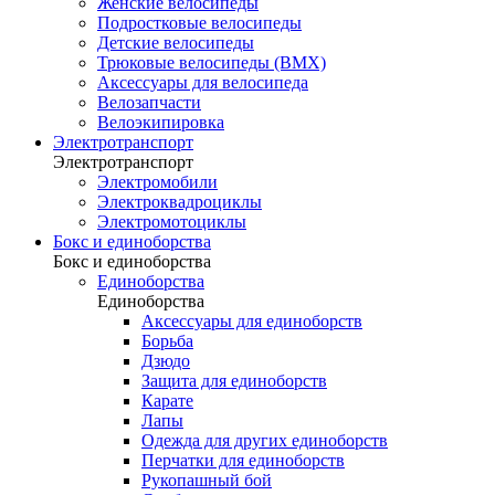
Женские велосипеды
Подростковые велосипеды
Детские велосипеды
Трюковые велосипеды (BMX)
Аксессуары для велосипеда
Велозапчасти
Велоэкипировка
Электротранспорт
Электротранспорт
Электромобили
Электроквадроциклы
Электромотоциклы
Бокс и единоборства
Бокс и единоборства
Единоборства
Единоборства
Аксессуары для единоборств
Борьба
Дзюдо
Защита для единоборств
Карате
Лапы
Одежда для других единоборств
Перчатки для единоборств
Рукопашный бой