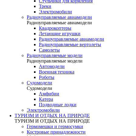
Стульчики для кормления
Треки
Электромобили
Радиоуправляемые авиамодели
Радиоуправляемые авиамодели
Квадрокоптеры
Летающие игрушки
Радиоуправляемые авиамодели
Радиоуправляемые вертолеты
Самолеты
Радиоуправляемые модели
Радиоуправляемые модели
Автомодели
Военная техника
Роботы
Судомодели
Судомодели
Амфибии
Катера
Подводные лодки
Электромобили
ТУРИЗМ И ОТДЫХ НА ПРИРОДЕ
ТУРИЗМ И ОТДЫХ НА ПРИРОДЕ
Гермомешки и гермосумки
Костровые принадлежности