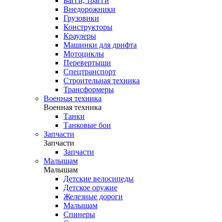
Багги, трагги
Внедорожники
Грузовики
Конструкторы
Краулеры
Машинки для дрифта
Мотоциклы
Перевертыши
Спецтранспорт
Строительная техника
Трансформеры
Военная техника
Военная техника
Танки
Танковые бои
Запчасти
Запчасти
Запчасти
Малышам
Малышам
Детские велосипеды
Детское оружие
Железные дороги
Малышам
Спинеры