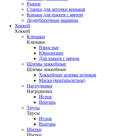
Разное
Станки для заточки коньков
Коньки для хоккея с мячом
Ледоуборочные машины
Хоккей
Хоккей
Клюшки
Клюшки
Взрослые
Юниорские
Для хоккея с мячом
Шлемы хоккейные
Шлемы хоккейные
Хоккейные шлемы игроков
Маска (вратарь/игрок)
Нагрудники
Нагрудники
Игрок
Вратарь
Трусы
Трусы
Игрок
Вратарь
Щитки
Щитки