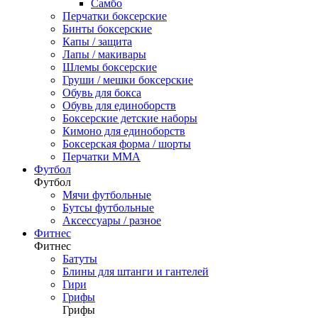
Самбо
Перчатки боксерские
Бинты боксерские
Капы / защита
Лапы / макивары
Шлемы боксерские
Груши / мешки боксерские
Обувь для бокса
Обувь для единоборств
Боксерские детские наборы
Кимоно для единоборств
Боксерская форма / шорты
Перчатки ММА
Футбол
Футбол
Мячи футбольные
Бутсы футбольные
Аксессуары / разное
Фитнес
Фитнес
Батуты
Блины для штанги и гантелей
Гири
Грифы
Грифы