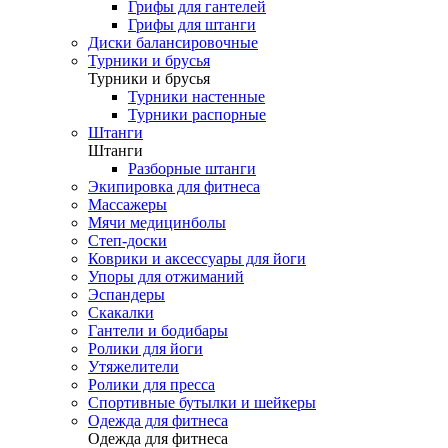
Грифы для гантелей
Грифы для штанги
Диски балансировочные
Турники и брусья
Турники и брусья
Турники настенные
Турники распорные
Штанги
Штанги
Разборные штанги
Экипировка для фитнеса
Массажеры
Мячи медицинболы
Степ-доски
Коврики и аксессуары для йоги
Упоры для отжиманий
Эспандеры
Скакалки
Гантели и бодибары
Ролики для йоги
Утяжелители
Ролики для пресса
Спортивные бутылки и шейкеры
Одежда для фитнеса
Одежда для фитнеса