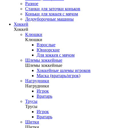
Разное
Станки для заточки коньков
Коньки для хоккея с мячом
Ледоуборочные машины
Хоккей
Хоккей
Клюшки
Клюшки
Взрослые
Юниорские
Для хоккея с мячом
Шлемы хоккейные
Шлемы хоккейные
Хоккейные шлемы игроков
Маска (вратарь/игрок)
Нагрудники
Нагрудники
Игрок
Вратарь
Трусы
Трусы
Игрок
Вратарь
Щитки
Щитки