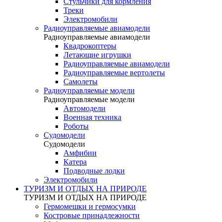
Стульчики для кормления
Треки
Электромобили
Радиоуправляемые авиамодели
Радиоуправляемые авиамодели
Квадрокоптеры
Летающие игрушки
Радиоуправляемые авиамодели
Радиоуправляемые вертолеты
Самолеты
Радиоуправляемые модели
Радиоуправляемые модели
Автомодели
Военная техника
Роботы
Судомодели
Судомодели
Амфибии
Катера
Подводные лодки
Электромобили
ТУРИЗМ И ОТДЫХ НА ПРИРОДЕ
ТУРИЗМ И ОТДЫХ НА ПРИРОДЕ
Гермомешки и гермосумки
Костровые принадлежности