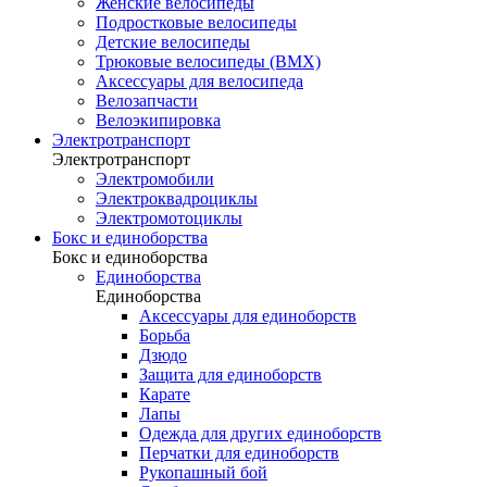
Женские велосипеды
Подростковые велосипеды
Детские велосипеды
Трюковые велосипеды (BMX)
Аксессуары для велосипеда
Велозапчасти
Велоэкипировка
Электротранспорт
Электротранспорт
Электромобили
Электроквадроциклы
Электромотоциклы
Бокс и единоборства
Бокс и единоборства
Единоборства
Единоборства
Аксессуары для единоборств
Борьба
Дзюдо
Защита для единоборств
Карате
Лапы
Одежда для других единоборств
Перчатки для единоборств
Рукопашный бой