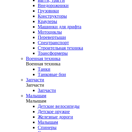
Багги, трагги
Внедорожники
Грузовики
Конструкторы
Краулеры
Машинки для дрифта
Мотоциклы
Перевертыши
Спецтранспорт
Строительная техника
Трансформеры
Военная техника
Военная техника
Танки
Танковые бои
Запчасти
Запчасти
Запчасти
Малышам
Малышам
Детские велосипеды
Детское оружие
Железные дороги
Малышам
Спинеры