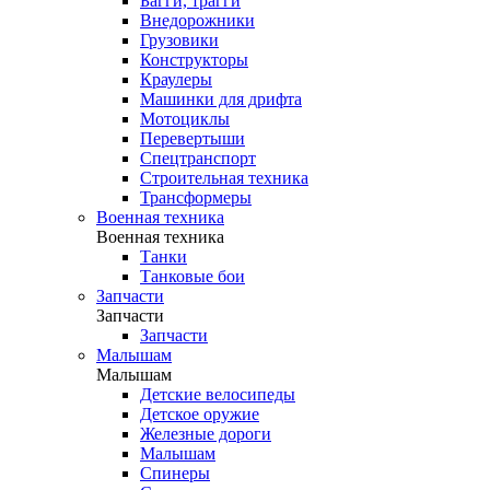
Багги, трагги
Внедорожники
Грузовики
Конструкторы
Краулеры
Машинки для дрифта
Мотоциклы
Перевертыши
Спецтранспорт
Строительная техника
Трансформеры
Военная техника
Военная техника
Танки
Танковые бои
Запчасти
Запчасти
Запчасти
Малышам
Малышам
Детские велосипеды
Детское оружие
Железные дороги
Малышам
Спинеры