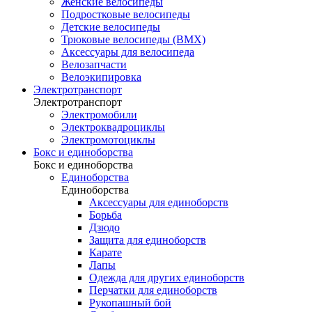
Женские велосипеды
Подростковые велосипеды
Детские велосипеды
Трюковые велосипеды (BMX)
Аксессуары для велосипеда
Велозапчасти
Велоэкипировка
Электротранспорт
Электротранспорт
Электромобили
Электроквадроциклы
Электромотоциклы
Бокс и единоборства
Бокс и единоборства
Единоборства
Единоборства
Аксессуары для единоборств
Борьба
Дзюдо
Защита для единоборств
Карате
Лапы
Одежда для других единоборств
Перчатки для единоборств
Рукопашный бой