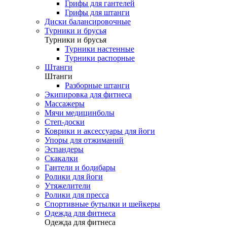
Грифы для гантелей
Грифы для штанги
Диски балансировочные
Турники и брусья
Турники и брусья
Турники настенные
Турники распорные
Штанги
Штанги
Разборные штанги
Экипировка для фитнеса
Массажеры
Мячи медицинболы
Степ-доски
Коврики и аксессуары для йоги
Упоры для отжиманий
Эспандеры
Скакалки
Гантели и бодибары
Ролики для йоги
Утяжелители
Ролики для пресса
Спортивные бутылки и шейкеры
Одежда для фитнеса
Одежда для фитнеса