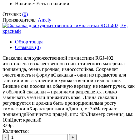
Наличие:
Есть в наличии
Отзывы:
(0)
Производитель:
Amely
Обзор товара
Отзывов (0)
Скакалка для художественной гимнастики RGJ-402
изготовлена из качественного синтетического материала
полиамида, очень прочная, износостойкая. Сохраняет
эластичность и форму.nСкакалка - один из предметов для
занятий и выступлений в художественной гимнастике.
Внешне она похожа на обычную веревку, не имеет ручек, как
у обычной скакалки – правилами разрешается только
завязывать узел или прижигать края. Длина скакалки
регулируется и должна быть пропорциональна росту
гимнастки.nХарактеристики:nДлина, м: 3nМатериал:
полиамидnКоличество прядей, шт.: 40nДиаметр сечения, мм:
10nЦвет: красный
329р.
Количество:
-
+