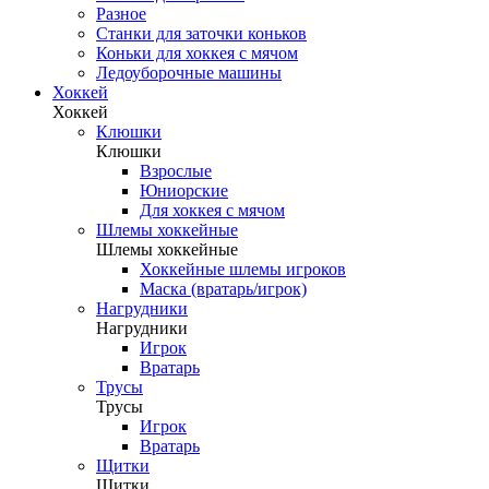
Разное
Станки для заточки коньков
Коньки для хоккея с мячом
Ледоуборочные машины
Хоккей
Хоккей
Клюшки
Клюшки
Взрослые
Юниорские
Для хоккея с мячом
Шлемы хоккейные
Шлемы хоккейные
Хоккейные шлемы игроков
Маска (вратарь/игрок)
Нагрудники
Нагрудники
Игрок
Вратарь
Трусы
Трусы
Игрок
Вратарь
Щитки
Щитки