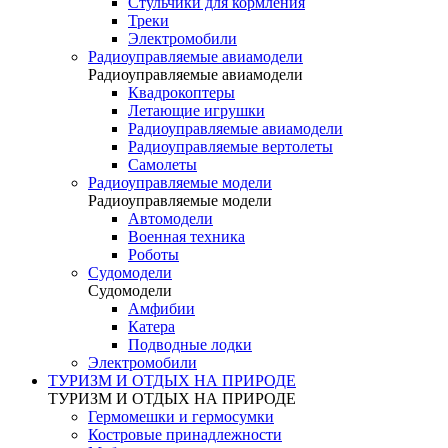
Стульчики для кормления
Треки
Электромобили
Радиоуправляемые авиамодели
Радиоуправляемые авиамодели
Квадрокоптеры
Летающие игрушки
Радиоуправляемые авиамодели
Радиоуправляемые вертолеты
Самолеты
Радиоуправляемые модели
Радиоуправляемые модели
Автомодели
Военная техника
Роботы
Судомодели
Судомодели
Амфибии
Катера
Подводные лодки
Электромобили
ТУРИЗМ И ОТДЫХ НА ПРИРОДЕ
ТУРИЗМ И ОТДЫХ НА ПРИРОДЕ
Гермомешки и гермосумки
Костровые принадлежности