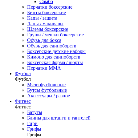
Самбо
Перчатки боксерские
Бинты боксерские
Капы / защита
Лапы / макивары
Шлемы боксерские
Груши / мешки боксерские
Обувь для бокса
Обувь для единоборств
Боксерские детские наборы
Кимоно для единоборств
Боксерская форма / шорты
Перчатки ММА
Футбол
Футбол
Мячи футбольные
Бутсы футбольные
Аксессуары / разное
Фитнес
Фитнес
Батуты
Блины для штанги и гантелей
Гири
Грифы
Грифы