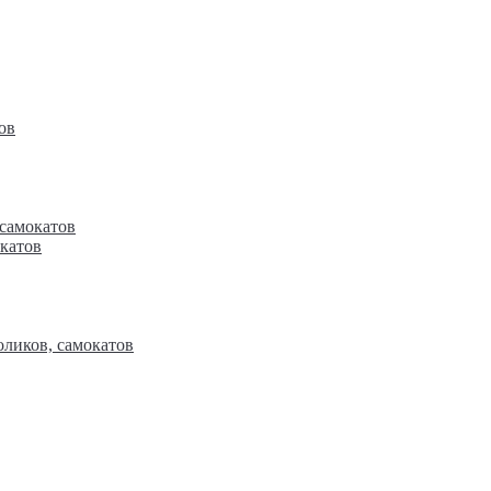
ов
ов
 самокатов
окатов
окатов
оликов, самокатов