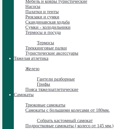
Мебель и ковры туристические
Насосы
Палатки и тенты
Рюкзаки и сумки
Скандинавская ходьба
Сумки - холодильники
Термосы и посуда
Термосы и посуда
Термосы
Треккинговые палки
Туристические аксессуары
Тяжелая атлетика
Тяжелая атлетика
Железо
Железо
Гантели разборные
Грифы
Пояса тяжелоатлетические
Самокаты
Самокаты
Трюковые самокаты
Самокаты с большими колесами от 180мм.
Самокаты с большими колесами от 180мм.
Собрать кастомный самокат
Подростковые самокаты ( колесо от 145 мм.)