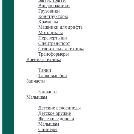
Багги, трагги
Внедорожники
Грузовики
Конструкторы
Краулеры
Машинки для дрифта
Мотоциклы
Перевертыши
Спецтранспорт
Строительная техника
Трансформеры
Военная техника
Военная техника
Танки
Танковые бои
Запчасти
Запчасти
Запчасти
Малышам
Малышам
Детские велосипеды
Детское оружие
Железные дороги
Малышам
Спинеры