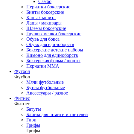
Самбо
Перчатки боксерские
Бинты боксерские
Капы / защита
Лапы / макивары
Шлемы боксерские
Груши / мешки боксерские
Обувь для бокса
Обувь для единоборств
Боксерские детские наборы
Кимоно для единоборств
Боксерская форма / шорты
Перчатки ММА
Футбол
Футбол
Мячи футбольные
Бутсы футбольные
Аксессуары / разное
Фитнес
Фитнес
Батуты
Блины для штанги и гантелей
Гири
Грифы
Грифы