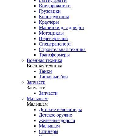
Багги, трагги
Внедорожники
Грузовики
Конструкторы
Краулеры
Машинки для дрифта
Мотоциклы
Перевертыши
Спецтранспорт
Строительная техника
Трансформеры
Военная техника
Военная техника
Танки
Танковые бои
Запчасти
Запчасти
Запчасти
Малышам
Малышам
Детские велосипеды
Детское оружие
Железные дороги
Малышам
Спинеры