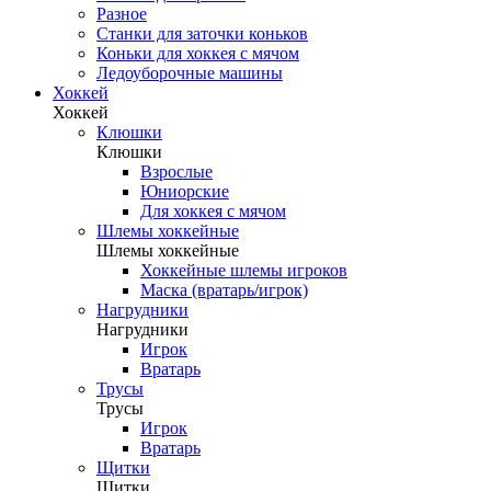
Разное
Станки для заточки коньков
Коньки для хоккея с мячом
Ледоуборочные машины
Хоккей
Хоккей
Клюшки
Клюшки
Взрослые
Юниорские
Для хоккея с мячом
Шлемы хоккейные
Шлемы хоккейные
Хоккейные шлемы игроков
Маска (вратарь/игрок)
Нагрудники
Нагрудники
Игрок
Вратарь
Трусы
Трусы
Игрок
Вратарь
Щитки
Щитки