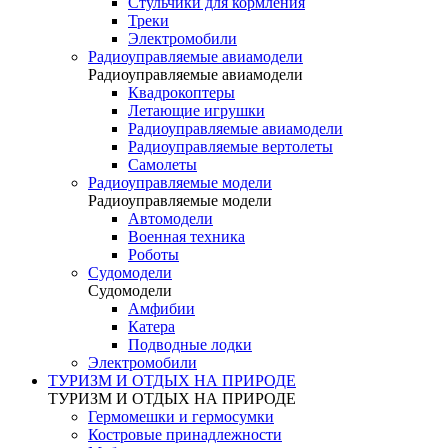
Стульчики для кормления
Треки
Электромобили
Радиоуправляемые авиамодели
Радиоуправляемые авиамодели
Квадрокоптеры
Летающие игрушки
Радиоуправляемые авиамодели
Радиоуправляемые вертолеты
Самолеты
Радиоуправляемые модели
Радиоуправляемые модели
Автомодели
Военная техника
Роботы
Судомодели
Судомодели
Амфибии
Катера
Подводные лодки
Электромобили
ТУРИЗМ И ОТДЫХ НА ПРИРОДЕ
ТУРИЗМ И ОТДЫХ НА ПРИРОДЕ
Гермомешки и гермосумки
Костровые принадлежности