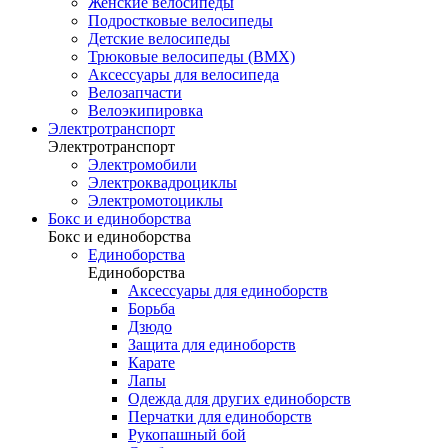
Женские велосипеды
Подростковые велосипеды
Детские велосипеды
Трюковые велосипеды (BMX)
Аксессуары для велосипеда
Велозапчасти
Велоэкипировка
Электротранспорт
Электротранспорт
Электромобили
Электроквадроциклы
Электромотоциклы
Бокс и единоборства
Бокс и единоборства
Единоборства
Единоборства
Аксессуары для единоборств
Борьба
Дзюдо
Защита для единоборств
Карате
Лапы
Одежда для других единоборств
Перчатки для единоборств
Рукопашный бой