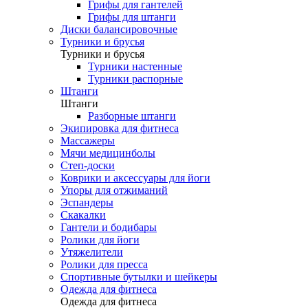
Грифы для гантелей
Грифы для штанги
Диски балансировочные
Турники и брусья
Турники и брусья
Турники настенные
Турники распорные
Штанги
Штанги
Разборные штанги
Экипировка для фитнеса
Массажеры
Мячи медицинболы
Степ-доски
Коврики и аксессуары для йоги
Упоры для отжиманий
Эспандеры
Скакалки
Гантели и бодибары
Ролики для йоги
Утяжелители
Ролики для пресса
Спортивные бутылки и шейкеры
Одежда для фитнеса
Одежда для фитнеса