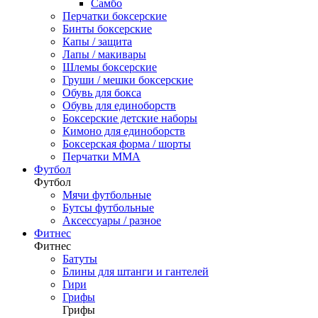
Самбо
Перчатки боксерские
Бинты боксерские
Капы / защита
Лапы / макивары
Шлемы боксерские
Груши / мешки боксерские
Обувь для бокса
Обувь для единоборств
Боксерские детские наборы
Кимоно для единоборств
Боксерская форма / шорты
Перчатки ММА
Футбол
Футбол
Мячи футбольные
Бутсы футбольные
Аксессуары / разное
Фитнес
Фитнес
Батуты
Блины для штанги и гантелей
Гири
Грифы
Грифы