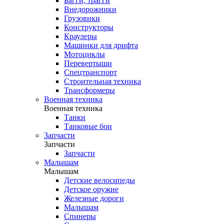
Багги, трагги
Внедорожники
Грузовики
Конструкторы
Краулеры
Машинки для дрифта
Мотоциклы
Перевертыши
Спецтранспорт
Строительная техника
Трансформеры
Военная техника
Военная техника
Танки
Танковые бои
Запчасти
Запчасти
Запчасти
Малышам
Малышам
Детские велосипеды
Детское оружие
Железные дороги
Малышам
Спинеры