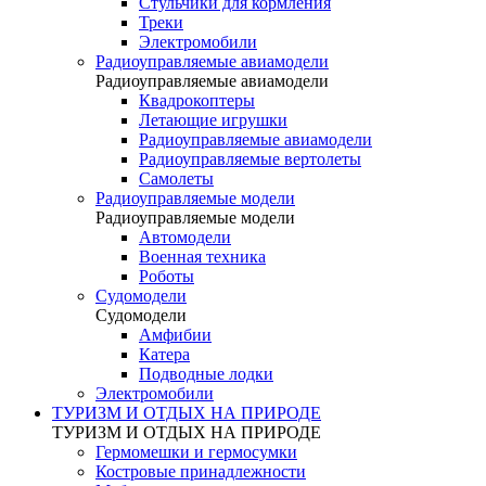
Стульчики для кормления
Треки
Электромобили
Радиоуправляемые авиамодели
Радиоуправляемые авиамодели
Квадрокоптеры
Летающие игрушки
Радиоуправляемые авиамодели
Радиоуправляемые вертолеты
Самолеты
Радиоуправляемые модели
Радиоуправляемые модели
Автомодели
Военная техника
Роботы
Судомодели
Судомодели
Амфибии
Катера
Подводные лодки
Электромобили
ТУРИЗМ И ОТДЫХ НА ПРИРОДЕ
ТУРИЗМ И ОТДЫХ НА ПРИРОДЕ
Гермомешки и гермосумки
Костровые принадлежности