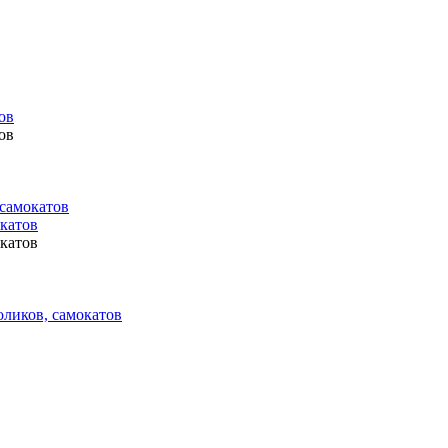
ов
ов
 самокатов
окатов
окатов
оликов, самокатов